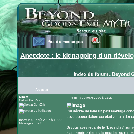
Pas de messages
Pas de messages
Anecdote : le kidnapping d'un déve
Index du forum
Beyond G
»
Auteur
Nimitz
Posté le 30 mars 2020 à 21:23
Soldat DomZifié
Message
J'ai décidé de faire un petit montage conc
développeur italien qui était venu aider 
Inscrit le 01 août 2007 à 13:27
Messages : 3971
Si vous avez regardé le "Devs play" sur
n'apprendrez rien mais pour les autres, voi