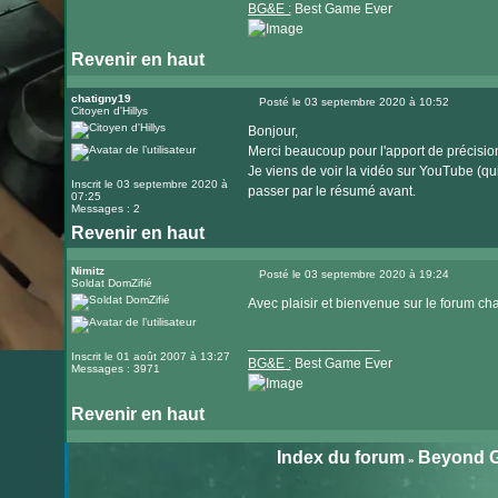
BG&E :
Best Game Ever
Revenir en haut
Visiter
le
chatigny19
Posté le 03 septembre 2020 à 10:52
Citoyen d'Hillys
Message
site
Bonjour,
internet
Merci beaucoup pour l'apport de précisio
Je viens de voir la vidéo sur YouTube (qui 
Inscrit le 03 septembre 2020 à
passer par le résumé avant.
07:25
Messages : 2
Revenir en haut
Visiter
le
Nimitz
Posté le 03 septembre 2020 à 19:24
Soldat DomZifié
Message
site
Avec plaisir et bienvenue sur le forum cha
internet
_________________
Inscrit le 01 août 2007 à 13:27
BG&E :
Best Game Ever
Messages : 3971
Revenir en haut
Visiter
le
Index du forum
Beyond G
»
site
internet