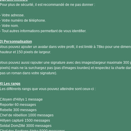
Pour plus de sécurité, il est recommandé de ne pas donner :
- Votre adresse.
- Votre numéro de téléphone.
- Votre nom.
- Tout autres informations permettant de vous identifier.
3) Personnalisation
Vous pouvez ajouter un avatar dans votre profil, il est limité à 78ko pour une dime
hauteur et 150 pixels de largeur.
Vous pouvez aussi rajouter une signature avec des images(largeur maximale 300 
pixels) mais ne la surchargez pas (pas d'images lourdes) et respectez la charte dan
pas un roman dans votre signature).
4) Les rangs
Les différents rangs que vous pouvez atteindre sont ceux-ci :
Citoyen d'Hillys 1 message
Reporter 60 messages
Rebelle 300 messages
Chef de rébellion 1000 messages
Hillyen capturé 1500 messages
Soldat DomZifié 3000 messages