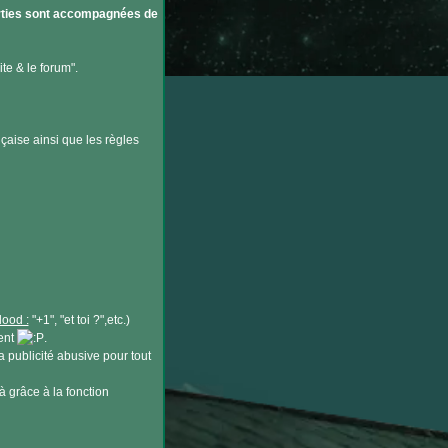
parties sont accompagnées de
te & le forum".
nçaise ainsi que les règles
lood :
"+1", "et toi ?",etc.)
ent
.
a publicité abusive pour tout
à grâce à la fonction