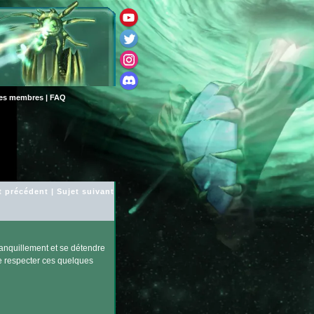
des membres
|
FAQ
t précédent
|
Sujet suivant
ranquillement et se détendre
de respecter ces quelques