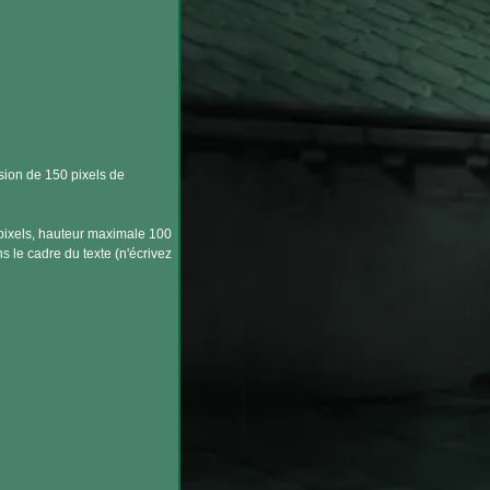
nsion de 150 pixels de
pixels, hauteur maximale 100
s le cadre du texte (n'écrivez