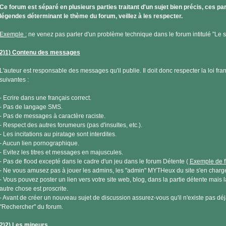
Ce forum est séparé en plusieurs parties traitant d'un sujet bien précis, ces 
légendes déterminant le thème du forum, veillez à les respecter.
Exemple :
ne venez pas parler d'un problème technique dans le forum intitulé "Le si
2)1) Contenu des messages
L'auteur est responsable des messages qu'il publie. Il doit donc respecter la loi fra
suivantes :
- Ecrire dans une français correct.
- Pas de langage SMS.
- Pas de messages à caractère raciste.
- Respect des autres forumeurs (pas d'insultes, etc.).
- Les incitations au piratage sont interdites.
- Aucun lien pornographique.
- Evitez les titres et messages en majuscules.
- Pas de flood excepté dans le cadre d'un jeu dans le forum Détente (
Exemple de f
- Ne vous amusez pas à jouer les admins, les "admin" MYTHeux du site s'en charg
- Vous pouvez poster un lien vers votre site web, blog, dans la partie détente mais l
autre chose est proscrite.
- Avant de créer un nouveau sujet de discussion assurez-vous qu'il n'existe pas déj
"Rechercher" du forum.
2)2) Les mineurs