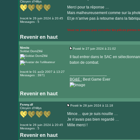
Citoyen d'Hillys
Message
site
Merci pour ta réponse …
internet
Mais malheureusement comme sur la photo c
Et je n’arrive pas à retourne dans la fabriq
Inscrit le 26 juin 2024 à 20:45
Messages : 5
Vous ne pouvez pas consulter les pièces jointes 
Revenir en haut
Nimitz
Posté le 27 juin 2024 à 21:02
Soldat DomZifié
Message
Il faut entrer dans le SAC en sélectionnant
baton de combat.
Inscrit le 01 août 2007 à 13:27
_________________
Messages : 3971
BG&E :
Best Game Ever
Revenir en haut
Visiter
le
Fxnny.df
Posté le 28 juin 2024 à 11:18
Citoyen d'Hillys
Message
site
Mince… que je suis nouille …
internet
Je n’avais pas bien regardé …
Mille merci !
Inscrit le 26 juin 2024 à 20:45
Messages : 5
Revenir en haut