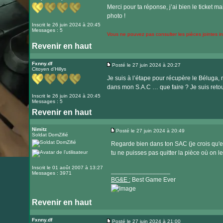
site
Merci pour ta réponse, j’ai bien le ticket m
internet
photo !
Inscrit le 26 juin 2024 à 20:45
Messages : 5
Vous ne pouvez pas consulter les pièces jointes 
Revenir en haut
Fxnny.df
Posté le 27 juin 2024 à 20:27
Citoyen d'Hillys
Message
Je suis à l’étape pour récupère le Béluga, m
dans mon S.A.C … que faire ? Je suis retou
Inscrit le 26 juin 2024 à 20:45
Messages : 5
Revenir en haut
Nimitz
Posté le 27 juin 2024 à 20:49
Soldat DomZifié
Message
Regarde bien dans ton SAC (je crois qu'el
tu ne puisses pas quitter la pièce où on l
Inscrit le 01 août 2007 à 13:27
_________________
Messages : 3971
BG&E :
Best Game Ever
Revenir en haut
Visiter
le
Fxnny.df
Posté le 27 juin 2024 à 21:00