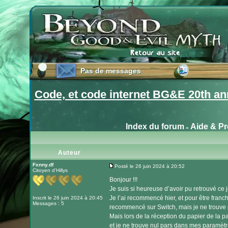
Pas de messages
Pas de messages
Code, et code internet BG&E 20th an
Index du forum
Aide & P
»
Auteur
Fxnny.df
Posté le 26 juin 2024 à 20:52
Citoyen d'Hillys
Message
Bonjour !!!
Je suis si heureuse d’avoir pu retrouvé ce j
Je l’ai recommencé hier, et pour être franch
Inscrit le 26 juin 2024 à 20:45
Messages : 5
recommencé sur Switch, mais je ne trouve p
Mais lors de la réception du papier de la 
et je ne trouve nul pars dans mes paramè