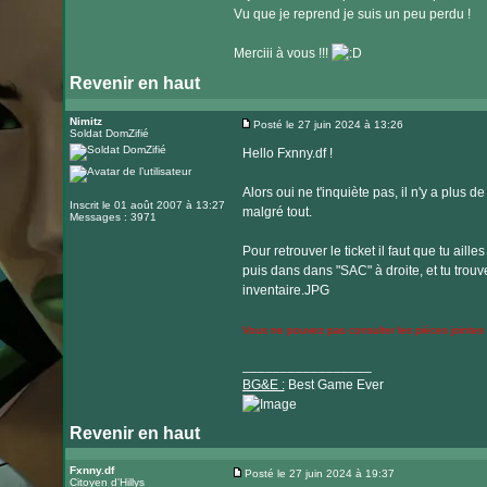
Vu que je reprend je suis un peu perdu !
Merciii à vous !!!
Revenir en haut
Nimitz
Posté le 27 juin 2024 à 13:26
Soldat DomZifié
Message
Hello Fxnny.df !
Alors oui ne t'inquiète pas, il n'y a plus d
Inscrit le 01 août 2007 à 13:27
malgré tout.
Messages : 3971
Pour retrouver le ticket il faut que tu ail
puis dans dans "SAC" à droite, et tu trouver
inventaire.JPG
Vous ne pouvez pas consulter les pièces jointes
_________________
BG&E :
Best Game Ever
Revenir en haut
Visiter
le
Fxnny.df
Posté le 27 juin 2024 à 19:37
Citoyen d'Hillys
Message