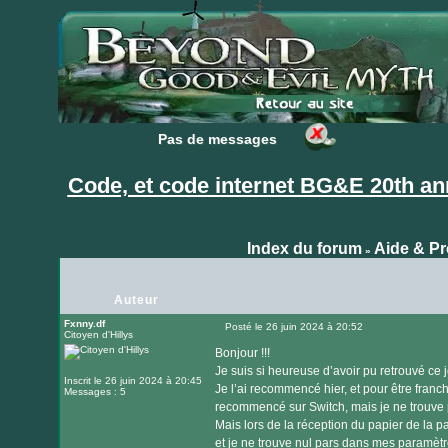
Pas de messages
Pas de messages
Code, et code internet BG&E 20th an
Index du forum
Aide & P
»
Auteur
Fxnny.df
Posté le 26 juin 2024 à 20:52
Citoyen d'Hillys
Message
Bonjour !!!
Je suis si heureuse d’avoir pu retrouvé ce j
Inscrit le 26 juin 2024 à 20:45
Je l’ai recommencé hier, et pour être franch
Messages : 5
recommencé sur Switch, mais je ne trouve p
Mais lors de la réception du papier de la 
et je ne trouve nul pars dans mes paramè