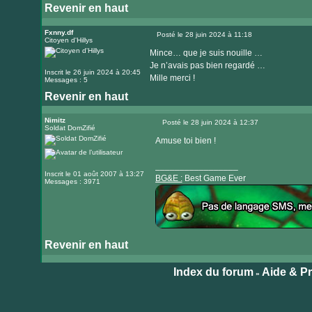
Revenir en haut
Visiter
le
Fxnny.df
Posté le 28 juin 2024 à 11:18
Citoyen d'Hillys
Message
site
Mince… que je suis nouille …
internet
Je n’avais pas bien regardé …
Inscrit le 26 juin 2024 à 20:45
Mille merci !
Messages : 5
Revenir en haut
Nimitz
Posté le 28 juin 2024 à 12:37
Soldat DomZifié
Message
Amuse toi bien !
_________________
Inscrit le 01 août 2007 à 13:27
BG&E :
Best Game Ever
Messages : 3971
Revenir en haut
Visiter
le
Index du forum
Aide & P
»
site
internet