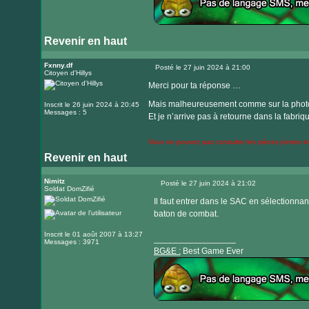
Revenir en haut
Visiter
le
Fxnny.df
Posté le 27 juin 2024 à 21:00
Citoyen d'Hillys
Message
site
Merci pour ta réponse …
internet
Mais malheureusement comme sur la photo c
Inscrit le 26 juin 2024 à 20:45
Messages : 5
Et je n’arrive pas à retourne dans la fabriq
Vous ne pouvez pas consulter les pièces jointes 
Revenir en haut
Nimitz
Posté le 27 juin 2024 à 21:02
Soldat DomZifié
Message
Il faut entrer dans le SAC en sélectionnant
baton de combat.
Inscrit le 01 août 2007 à 13:27
_________________
Messages : 3971
BG&E :
Best Game Ever