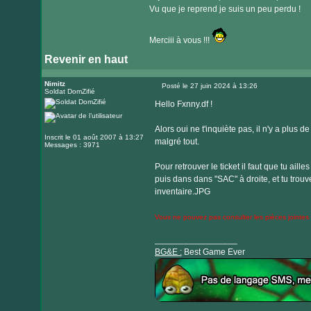
Vu que je reprend je suis un peu perdu !
Merciii à vous !!!
Revenir en haut
Nimitz
Posté le 27 juin 2024 à 13:26
Soldat DomZifié
Message
Hello Fxnny.df !
Alors oui ne t'inquiète pas, il n'y a plus d
Inscrit le 01 août 2007 à 13:27
malgré tout.
Messages : 3971
Pour retrouver le ticket il faut que tu ail
puis dans dans "SAC" à droite, et tu trouver
inventaire.JPG
Vous ne pouvez pas consulter les pièces jointes
_________________
BG&E :
Best Game Ever