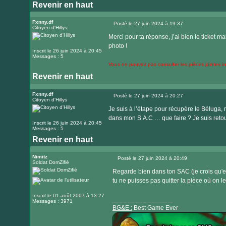
Revenir en haut
Visiter
le
Fxnny.df
Posté le 27 juin 2024 à 19:37
Citoyen d'Hillys
Message
site
Merci pour ta réponse, j’ai bien le ticket m
internet
photo !
Inscrit le 26 juin 2024 à 20:45
Messages : 5
Vous ne pouvez pas consulter les pièces jointes 
Revenir en haut
Fxnny.df
Posté le 27 juin 2024 à 20:27
Citoyen d'Hillys
Message
Je suis à l’étape pour récupère le Béluga, m
dans mon S.A.C … que faire ? Je suis retou
Inscrit le 26 juin 2024 à 20:45
Messages : 5
Revenir en haut
Nimitz
Posté le 27 juin 2024 à 20:49
Soldat DomZifié
Message
Regarde bien dans ton SAC (je crois qu'el
tu ne puisses pas quitter la pièce où on l
Inscrit le 01 août 2007 à 13:27
_________________
Messages : 3971
BG&E :
Best Game Ever