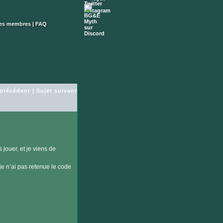
des membres
|
FAQ
 précédent
|
Sujet suivant
 jouer, et je viens de
je n’ai pas retenue le code