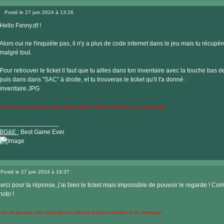
Posté le 27 juin 2024 à 13:26
Message
Hello Fxnny.df !
Alors oui ne t'inquiète pas, il n'y a plus de code internet dans le jeu mais tu récupère
malgré tout.
Pour retrouver le ticket il faut que tu ailles dans ton inventaire avec la touche bas d
puis dans dans "SAC" à droite, et tu trouveras le ticket qu'il t'a donné :
inventaire.JPG
Vous ne pouvez pas consulter les pièces jointes insérées à ce message.
_________________
BG&E :
Best Game Ever
Visiter
le
Posté le 27 juin 2024 à 19:37
site
Message
internet
erci pour ta réponse, j’ai bien le ticket mais impossible de pouvoir le regarde ! Com
hoto !
ous ne pouvez pas consulter les pièces jointes insérées à ce message.