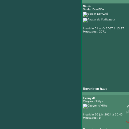
Nimitz
Soldat DomZifié
Inscrit le 01 août 2007 à 13:27
Messages : 3971
Revenir en haut
Fxnny.df
Citoyen d'Hillys
M
p
Inscrit le 26 juin 2024 à 20:45
Messages : 5
V