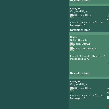
Revenir en haut
Fxnny.df
Citoyen d'Hillys
J
d
Inscrit le 26 juin 2024 à 20:45
Messages : 5
Revenir en haut
Nimitz
Soldat DomZifié
Inscrit le 01 août 2007 à 13:27
Messages : 3971
Revenir en haut
Fxnny.df
Citoyen d'Hillys
M
M
Inscrit le 26 juin 2024 à 20:45
E
Messages : 5
V