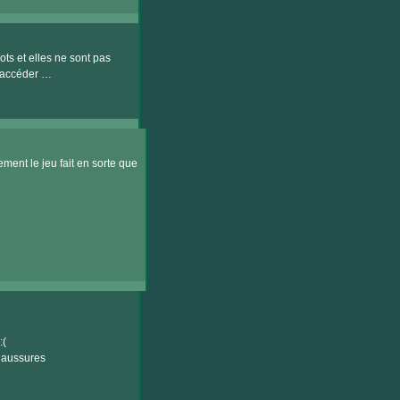
ots et elles ne sont pas
y accéder …
ment le jeu fait en sorte que
chaussures