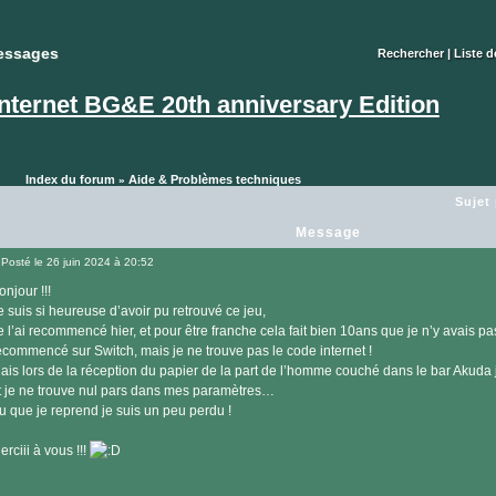
essages
essages
Rechercher
|
Liste 
internet BG&E 20th anniversary Edition
Index du forum
Aide & Problèmes techniques
»
Sujet
Message
Posté le 26 juin 2024 à 20:52
Message
onjour !!!
e suis si heureuse d’avoir pu retrouvé ce jeu,
e l’ai recommencé hier, et pour être franche cela fait bien 10ans que je n’y avais pas
ecommencé sur Switch, mais je ne trouve pas le code internet !
ais lors de la réception du papier de la part de l’homme couché dans le bar Akuda 
t je ne trouve nul pars dans mes paramètres…
u que je reprend je suis un peu perdu !
erciii à vous !!!