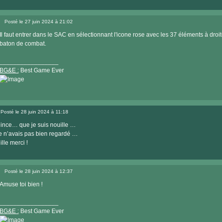
Posté le 27 juin 2024 à 21:02
Message
Il faut entrer dans le SAC en sélectionnant l'icone rose avec les 37 éléments à droite
baton de combat.
_________________
BG&E :
Best Game Ever
Visiter
le
Posté le 28 juin 2024 à 11:18
site
Message
internet
ince… que je suis nouille …
e n’avais pas bien regardé …
ille merci !
Posté le 28 juin 2024 à 12:37
Message
Amuse toi bien !
_________________
BG&E :
Best Game Ever