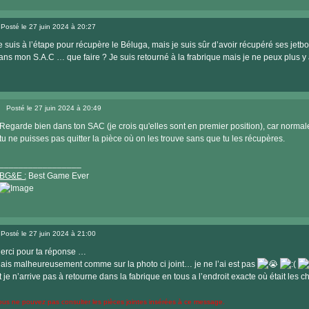
Posté le 27 juin 2024 à 20:27
Message
e suis à l’étape pour récupère le Béluga, mais je suis sûr d’avoir récupéré ses jetbo
ans mon S.A.C … que faire ? Je suis retourné à la frabrique mais je ne peux plus 
Posté le 27 juin 2024 à 20:49
Message
Regarde bien dans ton SAC (je crois qu'elles sont en premier position), car normale
tu ne puisses pas quitter la pièce où on les trouve sans que tu les récupères.
_________________
BG&E :
Best Game Ever
Visiter
le
Posté le 27 juin 2024 à 21:00
site
Message
internet
erci pour ta réponse …
ais malheureusement comme sur la photo ci joint… je ne l’ai est pas
t je n’arrive pas à retourne dans la fabrique en tous a l’endroit exacte où était les 
ous ne pouvez pas consulter les pièces jointes insérées à ce message.