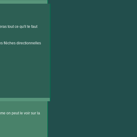
ras tout ce qu'il te faut
es flèches directionnelles
me on peut le voir sur la