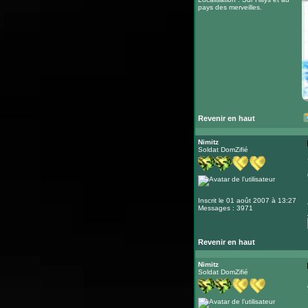
pays des merveilles.
Revenir en haut
Nimitz
Soldat DomZifié
Inscrit le 01 août 2007 à 13:27
Messages : 3971
Revenir en haut
Nimitz
Soldat DomZifié