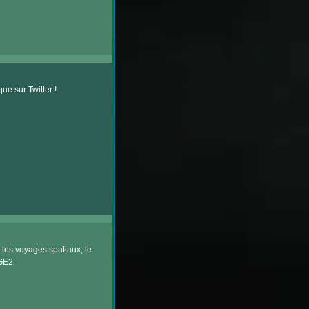
e sur Twitter !
les voyages spatiaux, le
BGE2