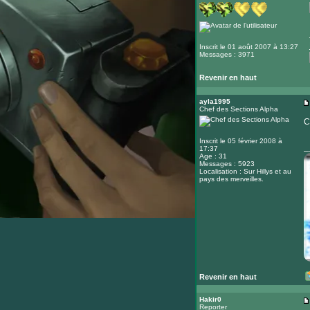
Inscrit le 01 août 2007 à 13:27
Messages : 3971
Revenir en haut
ayla1995
Chef des Sections Alpha
C
Inscrit le 05 février 2008 à
_
17:37
Age : 31
Messages : 5923
Localisation : Sur Hillys et au
pays des merveilles.
Revenir en haut
Hakir0
Reporter