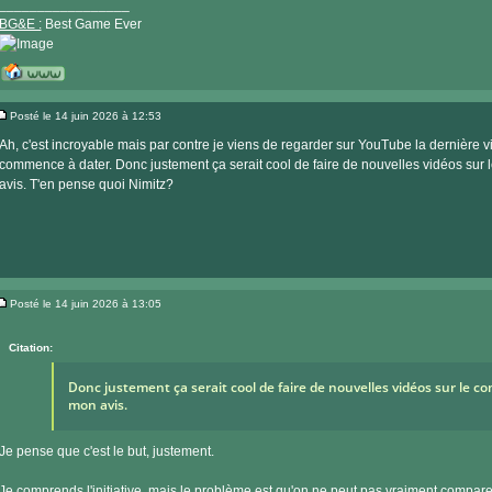
_________________
BG&E :
Best Game Ever
Visiter
le
Posté le 14 juin 2026 à 12:53
site
Message
internet
Ah, c'est incroyable mais par contre je viens de regarder sur YouTube la dernière
commence à dater. Donc justement ça serait cool de faire de nouvelles vidéos sur 
avis. T'en pense quoi Nimitz?
Posté le 14 juin 2026 à 13:05
Message
Citation:
Donc justement ça serait cool de faire de nouvelles vidéos sur le co
mon avis.
Je pense que c'est le but, justement.
Je comprends l'initiative, mais le problème est qu'on ne peut pas vraiment compar