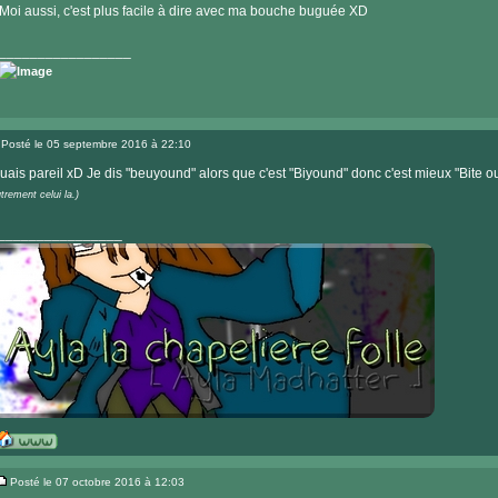
Moi aussi, c'est plus facile à dire avec ma bouche buguée XD
_________________
Posté le 05 septembre 2016 à 22:10
Message
uais pareil xD Je dis "beuyound" alors que c'est "Biyound" donc c'est mieux "Bite o
trement celui la.)
________________
Visiter
le
Posté le 07 octobre 2016 à 12:03
site
Message