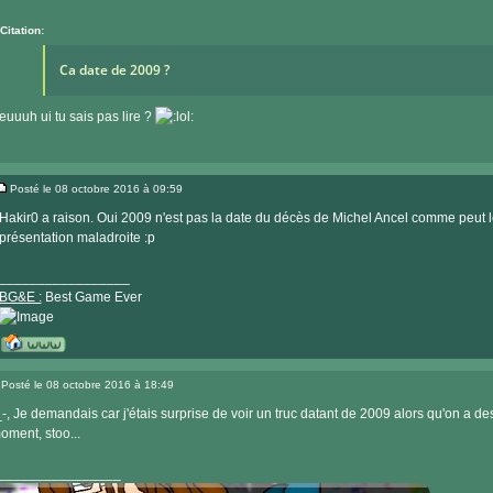
internet
Citation:
Ca date de 2009 ?
euuuh ui tu sais pas lire ?
Posté le 08 octobre 2016 à 09:59
Message
Hakir0 a raison. Oui 2009 n'est pas la date du décès de Michel Ancel comme peut le
présentation maladroite :p
_________________
BG&E :
Best Game Ever
Visiter
le
Posté le 08 octobre 2016 à 18:49
site
Message
internet
_-, Je demandais car j'étais surprise de voir un truc datant de 2009 alors qu'on a d
oment, stoo...
________________