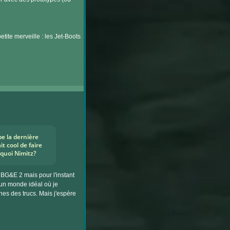
tite merveille : les Jet-Boots
be la dernière
 cool de faire
 quoi Nimitz?
BG&E 2 mais pour l'instant
s un monde idéal où je
nes des trucs. Mais j'espère