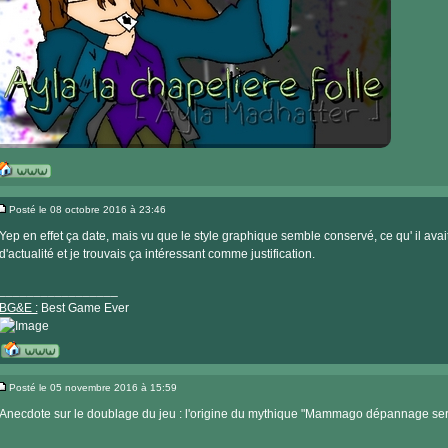
Visiter
le
Posté le 08 octobre 2016 à 23:46
site
Message
internet
Yep en effet ça date, mais vu que le style graphique semble conservé, ce qu' il avai
d'actualité et je trouvais ça intéressant comme justification.
_________________
BG&E :
Best Game Ever
Visiter
le
Posté le 05 novembre 2016 à 15:59
site
Message
internet
Anecdote sur le doublage du jeu : l'origine du mythique "Mammago dépannage serv