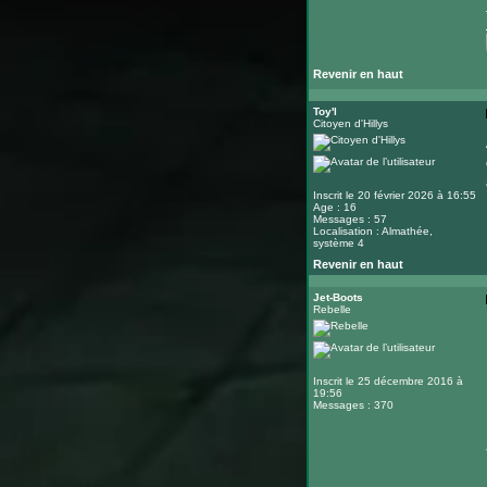
Revenir en haut
Toy'l
Citoyen d'Hillys
Inscrit le 20 février 2026 à 16:55
Age : 16
Messages : 57
Localisation : Almathée,
système 4
Revenir en haut
Jet-Boots
Rebelle
Inscrit le 25 décembre 2016 à
19:56
Messages : 370