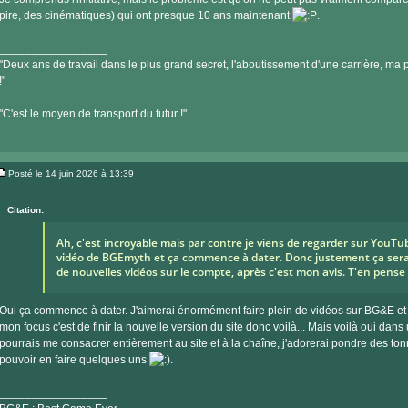
pire, des cinématiques) qui ont presque 10 ans maintenant
.
_________________
"Deux ans de travail dans le plus grand secret, l'aboutissement d'une carrière, ma pe
!"
"C'est le moyen de transport du futur !"
Posté le 14 juin 2026 à 13:39
Message
Citation:
Ah, c'est incroyable mais par contre je viens de regarder sur YouTu
vidéo de BGEmyth et ça commence à dater. Donc justement ça serait
de nouvelles vidéos sur le compte, après c'est mon avis. T'en pense
Oui ça commence à dater. J'aimerai énormément faire plein de vidéos sur BG&E et 
mon focus c'est de finir la nouvelle version du site donc voilà... Mais voilà oui dan
pourrais me consacrer entièrement au site et à la chaîne, j'adorerai pondre des ton
pouvoir en faire quelques uns
.
_________________