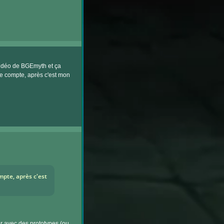
 vidéo de BGEmyth et ça
le compte, après c'est mon
mpte, après c'est
er avec des prototypes (ou