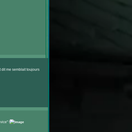
t dit me semblait toujours
ice" !