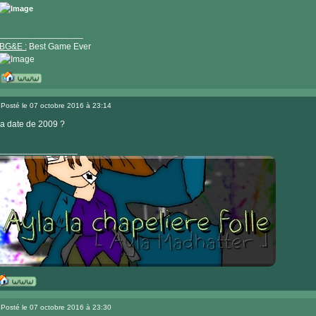
internet
_________________
BG&E :
Best Game Ever
Visiter
le
Posté le 07 octobre 2016 à 23:14
site
Message
internet
a date de 2009 ?
________________
Visiter
le
Posté le 07 octobre 2016 à 23:30
site
Message