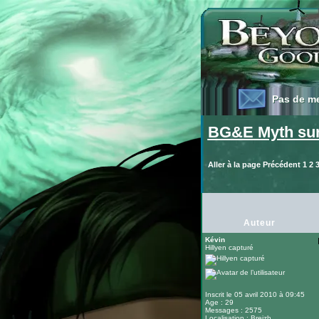
Pas de m
Pas de m
BG&E Myth sur 
Aller à la page
Précédent
1
2
Auteur
Kévin
Hillyen capturé
Inscrit le 05 avril 2010 à 09:45
Age : 29
Messages : 2575
Localisation : Breizh