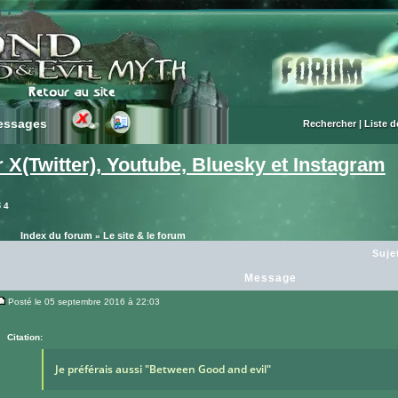
essages
essages
Rechercher
|
Liste 
X(Twitter), Youtube, Bluesky et Instagram
3
4
Index du forum
Le site & le forum
»
Suje
Message
Posté le 05 septembre 2016 à 22:03
Message
Citation:
Je préférais aussi "Between Good and evil"