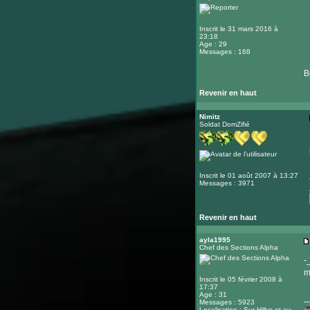
Inscrit le 31 mars 2016 à
23:18
Age : 29
Messages : 168
B
Revenir en haut
Nimitz
Soldat DomZifié
Inscrit le 01 août 2007 à 13:27
Messages : 3971
Revenir en haut
ayla1995
Chef des Sections Alpha
-
m
Inscrit le 05 février 2008 à
17:37
Age : 31
_
Messages : 5923
Localisation : Sur Hillys et au