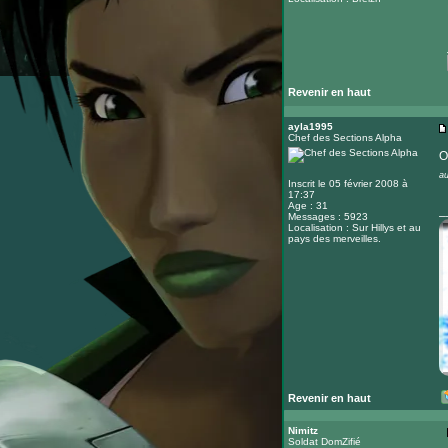
Revenir en haut
ayla1995
Chef des Sections Alpha
O
au
Inscrit le 05 février 2008 à
17:37
Age : 31
_
Messages : 5923
Localisation : Sur Hillys et au
pays des merveilles.
Revenir en haut
Nimitz
Soldat DomZifié