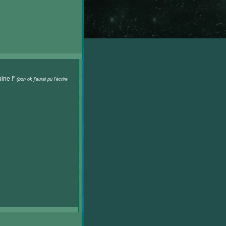
uine !"
(bon ok j'aurai pu l'écrire