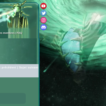
des membres
|
FAQ
t précédent
|
Sujet suivant