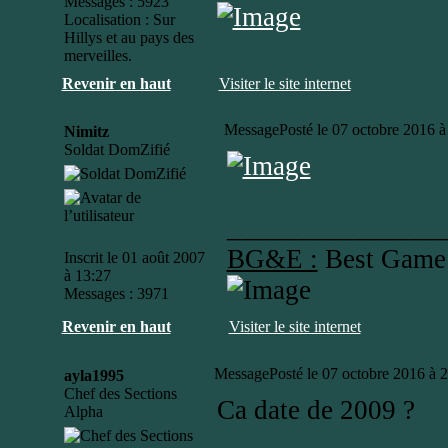
Messages : 5923
Localisation : Sur
Hillys et au pays des
merveilles.
Revenir en haut
Visiter le site internet
Message
Posté le 07 octobre 2016 à
Nimitz
Soldat DomZifié
_______________
BG&E :
Best Game
Inscrit le 01 août 2007
à 13:27
Messages : 3971
Revenir en haut
Visiter le site internet
Message
Posté le 07 octobre 2016 à 
ayla1995
Chef des Sections
Ca date de 2009 ?
Alpha