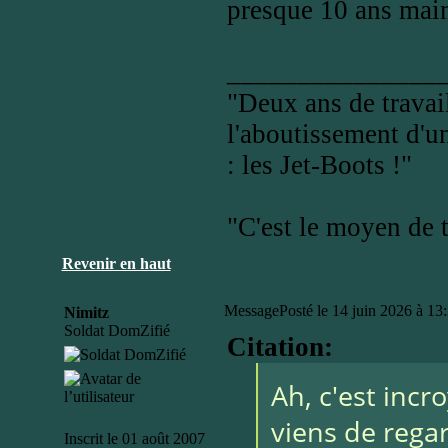
presque 10 ans mai
_______________
"Deux ans de travail
l'aboutissement d'un
: les Jet-Boots !"
"C'est le moyen de t
Revenir en haut
Message
Posté le 14 juin 2026 à 13
Nimitz
Soldat DomZifié
Citation:
Ah, c'est incr
viens de rega
Inscrit le 01 août 2007