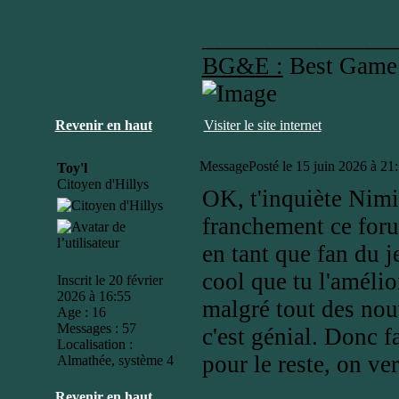
_______________
BG&E :
Best Game
Revenir en haut
Visiter le site internet
Message
Posté le 15 juin 2026 à 21
Toy'l
Citoyen d'Hillys
OK, t'inquiète Nimit
franchement ce foru
en tant que fan du je
cool que tu l'améli
Inscrit le 20 février
2026 à 16:55
malgré tout des nou
Age : 16
Messages : 57
c'est génial. Donc f
Localisation :
pour le reste, on ve
Almathée, système 4
Revenir en haut