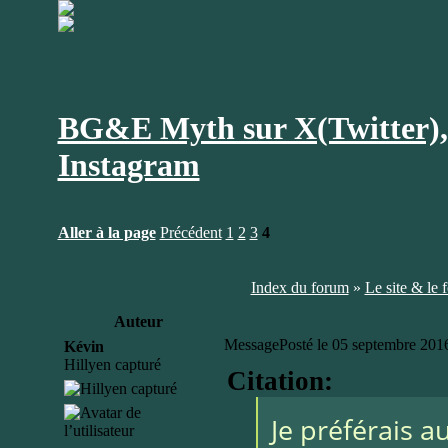
BG&E Myth sur X(Twitter), 
Instagram
Aller à la page
Précédent
1
2
3
4
Index du forum
»
Le site & le 
Auteur
Message
Posté le 05 septembre 201
Kévin
Hillyen capturé
Citation:
Je préférais 