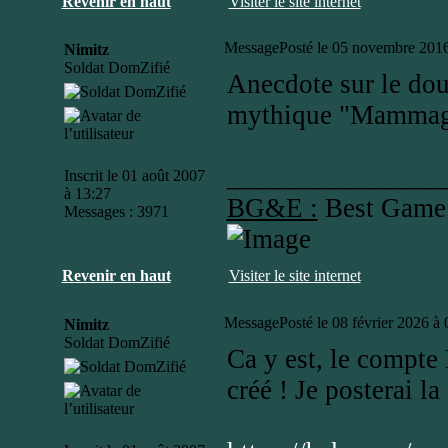
Revenir en haut
Visiter le site internet
Message
Posté le 05 novembre 2016
Nimitz
Soldat DomZifié
Anecdote sur le doub
mythique "Mammago
_______________
Inscrit le 01 août 2007
à 13:27
BG&E :
Best Game
Messages : 3971
Revenir en haut
Visiter le site internet
Message
Posté le 08 février 2026 à
Nimitz
Soldat DomZifié
Ca y est, le compt
créé ! Je posterai l