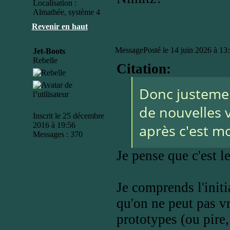
Localisation :
Almathée, système 4
Revenir en haut
Message
Posté le 14 juin 2026 à 13
Jet-Boots
Rebelle
Citation:
Donc justement
de nouvelles 
Inscrit le 25 décembre
2016 à 19:56
après c'est mo
Messages : 370
Je pense que c'est l
Je comprends l'initi
qu'on ne peut pas v
prototypes (ou pire