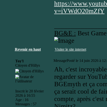
https://www.youtu
v=iVWdO20mZfY
_______________
BG&E :
Best Game
Revenir en haut
Visiter le site internet
Message
Posté le 14 juin 2026 à 12
Toy'l
Citoyen d'Hillys
Ah, c'est incroyable
regarder sur YouTub
BGEmyth et ça comm
ça serait cool de fa
Inscrit le 20 février
2026 à 16:55
compte, après c'est
Age : 16
Messages : 57
Nimitz?