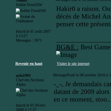
Nimitz
Soldat DomZifié
Hakir0 a raison. Oui
décès de Michel Anc
penser cette présent
Inscrit le 01 août 2007
à 13:27
_______________
Messages : 3971
BG&E :
Best Game
Revenir en haut
Visiter le site internet
Message
Posté le 08 octobre 2016 à 
ayla1995
Chef des Sections
-_-, Je demandais car
Alpha
datant de 2009 alors
en ce moment, stoo..
Inscrit le 05 février
2008 à 17:37