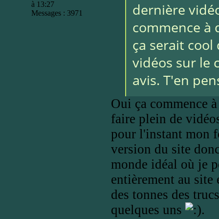
à 13:27
dernière vidé
Messages : 3971
commence à d
ça serait cool
vidéos sur le
avis. T'en pen
Oui ça commence à 
faire plein de vid
pour l'instant mon f
version du site donc
monde idéal où je p
entièrement au site 
des tonnes des trucs
quelques uns
.