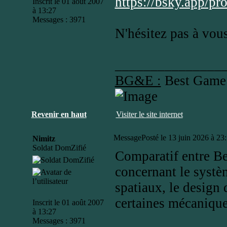
https://bsky.app/pr
Inscrit le 01 août 2007
à 13:27
Messages : 3971
N'hésitez pas à vo
_______________
BG&E :
Best Game
Revenir en haut
Visiter le site internet
Message
Posté le 13 juin 2026 à 23
Nimitz
Soldat DomZifié
Comparatif entre B
concernant le systè
spatiaux, le design
certaines mécaniq
Inscrit le 01 août 2007
à 13:27
Messages : 3971