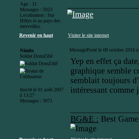
________________
Age : 31
Messages : 5923
Localisation : Sur
Hillys et au pays des
merveilles.
Revenir en haut
Visiter le site internet
Message
Posté le 08 octobre 2016 à
Nimitz
Soldat DomZifié
Yep en effet ça date
graphique semble con
semblait toujours d'a
intéressant comme ju
Inscrit le 01 août 2007
à 13:27
Messages : 3971
_______________
BG&E :
Best Game