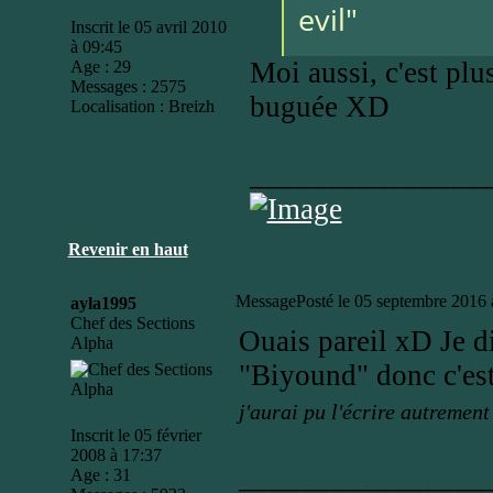
evil"
Inscrit le 05 avril 2010
à 09:45
Moi aussi, c'est plu
Age : 29
Messages : 2575
buguée XD
Localisation : Breizh
_______________
Revenir en haut
Message
Posté le 05 septembre 2016 
ayla1995
Chef des Sections
Ouais pareil xD Je d
Alpha
"Biyound" donc c'es
j'aurai pu l'écrire autrement 
Inscrit le 05 février
2008 à 17:37
________________
Age : 31