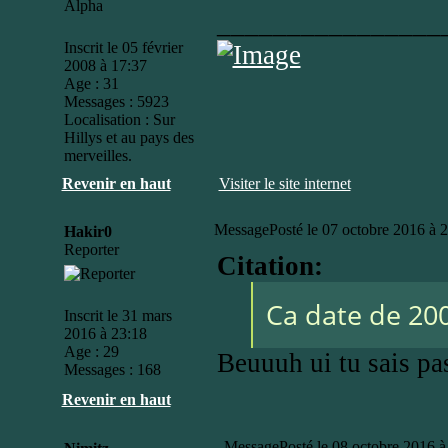
________________
Inscrit le 05 février
2008 à 17:37
Age : 31
Messages : 5923
Localisation : Sur
Hillys et au pays des
merveilles.
Revenir en haut
Visiter le site internet
Message
Posté le 07 octobre 2016 à 
Hakir0
Reporter
Citation:
Ca date de 200
Inscrit le 31 mars
2016 à 23:18
Age : 29
Beuuuh ui tu sais pas
Messages : 168
Revenir en haut
Message
Posté le 08 octobre 2016 à