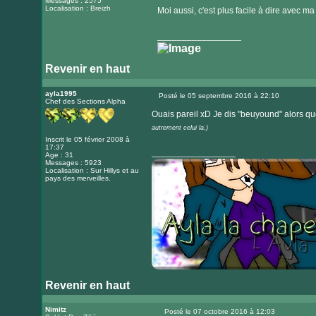
Messages : 2575
Localisation : Breizh
Moi aussi, c'est plus facile à dire avec
_________________
Revenir en haut
ayla1995
Posté le 05 septembre 2016 à 22:10
Chef des Sections Alpha
Message
Ouais pareil xD Je dis "beuyound" alors que
autrement celui la.)
Inscrit le 05 février 2008 à
17:37
_________________
Age : 31
Messages : 5923
Localisation : Sur Hillys et au
pays des merveilles.
Revenir en haut
Visiter
le
Nimitz
Posté le 07 octobre 2016 à 12:03