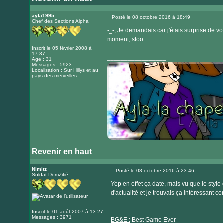
Visiter
le
ayla1995
Posté le 08 octobre 2016 à 18:49
Chef des Sections Alpha
Message
site
-_-, Je demandais car j'étais surprise de v
internet
moment, stoo...
Inscrit le 05 février 2008 à
17:37
_________________
Age : 31
Messages : 5923
Localisation : Sur Hillys et au
pays des merveilles.
Revenir en haut
Visiter
le
Nimitz
Posté le 08 octobre 2016 à 23:46
Soldat DomZifié
Message
site
Yep en effet ça date, mais vu que le style
internet
d'actualité et je trouvais ça intéressant co
_________________
Inscrit le 01 août 2007 à 13:27
Messages : 3971
BG&E :
Best Game Ever