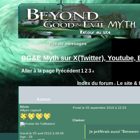
Pas de messages
Pas de messages
BG&E Myth sur X(Twitter), Youtube, 
Aller à la page
Précédent
1
2
3
4
Index du forum
Le site & 
»
Auteur
Kévin
Posté le 05 septembre 2016 à 22:03
Hillyen capturé
Message
Citation:
Je préférais aussi "Between 
Inscrit le 05 avril 2010 à 09:45
Age : 29