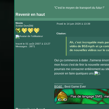
"C'est le moyen de transport du futur !"
Revenir en haut
Nimitz
Posté le 14 juin 2026 à 13:39
Soldat DomZifié
Message
Citation:
Ah, c'est incroyable mais pa
Inscrit le 01 août 2007 à 13:27
vidéo de BGEmyth et ça comm
Messages : 3971
de nouvelles vidéos sur le c
Oui ça commence à dater. J'aimerai énorm
mon focus c'est de finir la nouvelle versi
pourrais me consacrer entièrement au site
pouvoir en faire quelques uns
.
_________________
BG&E :
Best Game Ever