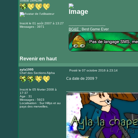
Soldat DomZifié
Message
site
internet
Inscrit le 01 août 2007 à 13:27
_________________
Messages : 3971
BG&E :
Best Game Ever
Revenir en haut
Visiter
le
ayla1995
Posté le 07 octobre 2016 à 23:14
Chef des Sections Alpha
Message
site
Ca date de 2009 ?
internet
_________________
Inscrit le 05 février 2008 à
17:37
Age : 31
Messages : 5923
Localisation : Sur Hillys et au
pays des merveilles.