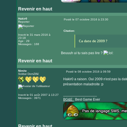
Revenir en haut
Visiter
le
Hakir0
Posté le 07 octobre 2016 à 23:30
Reporter
Message
site
internet
Citation:
Inscrit le 31 mars 2016 à
23:18
Ca date de 2009 ?
Age : 29
Messages : 168
Beuuuh ui tu sais pas lire ?
Revenir en haut
Nimitz
Posté le 08 octobre 2016 à 09:59
Soldat DomZifié
Message
Hakir0 a raison. Oui 2009 n'est pas la da
présentation maladroite :p
_________________
Inscrit le 01 août 2007 à 13:27
Messages : 3971
BG&E :
Best Game Ever
Revenir en haut