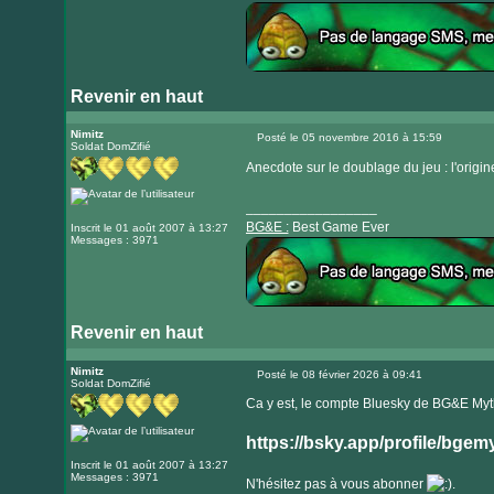
Revenir en haut
Visiter
le
Nimitz
Posté le 05 novembre 2016 à 15:59
Soldat DomZifié
Message
site
Anecdote sur le doublage du jeu : l'ori
internet
_________________
BG&E :
Best Game Ever
Inscrit le 01 août 2007 à 13:27
Messages : 3971
Revenir en haut
Visiter
le
Nimitz
Posté le 08 février 2026 à 09:41
Soldat DomZifié
Message
site
Ca y est, le compte Bluesky de BG&E Myth 
internet
https://bsky.app/profile/bgem
Inscrit le 01 août 2007 à 13:27
Messages : 3971
N'hésitez pas à vous abonner
.