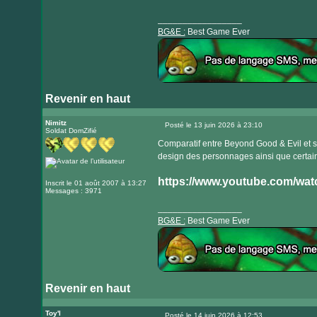
_________________
BG&E :
Best Game Ever
Revenir en haut
Visiter
le
Nimitz
Posté le 13 juin 2026 à 23:10
Soldat DomZifié
Message
site
Comparatif entre Beyond Good & Evil et s
internet
design des personnages ainsi que cert
https://www.youtube.com/w
Inscrit le 01 août 2007 à 13:27
Messages : 3971
_________________
BG&E :
Best Game Ever
Revenir en haut
Visiter
le
Toy'l
Posté le 14 juin 2026 à 12:53