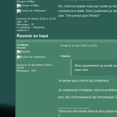
Citoyen d'Hillys
Message
site
Ah, c'est incroyable mais par contre je v
internet
commence à dater. Donc justement ça sera
avis. T'en pense quoi Nimitz?
Inscrit le 20 février 2026 à 16:55
Age : 16
Messages : 57
Localisation : Almathée,
système 4
Revenir en haut
Jet-Boots
Posté le 14 juin 2026 à 13:05
Rebelle
Message
Citation:
Donc justement ça serait coo
Inscrit le 25 décembre 2016 à
19:56
mon avis.
Messages : 370
Je pense que c'est le but, justement.
Je comprends l'initiative, mais le problè
pire, des cinématiques) qui ont presque
_________________
"Deux ans de travail dans le plus grand se
!"