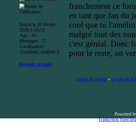
franchement ce foru
en tant que fan du je
cool que tu l'améli
Inscrit le 20 février
2026 à 16:55
malgré tout des nou
Age : 16
Messages : 57
c'est génial. Donc f
Localisation :
pour le reste, on ve
Almathée, système 4
Revenir en haut
Index du forum
»
Le site & le
Powered 
Traduction française