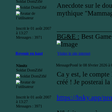
Soldat DomZifié
Anecdote sur le doub
mythique "Mammago
_______________
Inscrit le 01 août 2007
à 13:27
BG&E :
Best Game
Messages : 3971
Revenir en haut
Visiter le site internet
Message
Posté le 08 février 2026 à
Nimitz
Soldat DomZifié
Ca y est, le compt
créé ! Je posterai l
https://bsky.app/pr
Inscrit le 01 août 2007
à 13:27
Messages : 3971