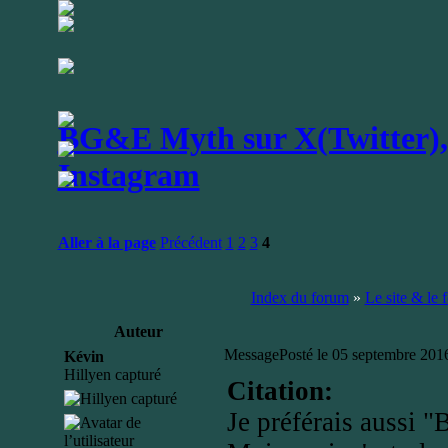
BG&E Myth sur X(Twitter), 
Instagram
Aller à la page
Précédent
1
2
3
4
Index du forum
»
Le site & le 
Auteur
Message
Posté le 05 septembre 201
Kévin
Hillyen capturé
Citation:
Je préférais aussi 