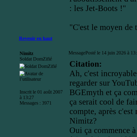
: les Jet-Boots !"
"C'est le moyen de t
Revenir en haut
Message
Posté le 14 juin 2026 à 13
Nimitz
Soldat DomZifié
Citation:
Ah, c'est incroyable
regarder sur YouTub
BGEmyth et ça comm
Inscrit le 01 août 2007
à 13:27
ça serait cool de fa
Messages : 3971
compte, après c'est
Nimitz?
Oui ça commence à 