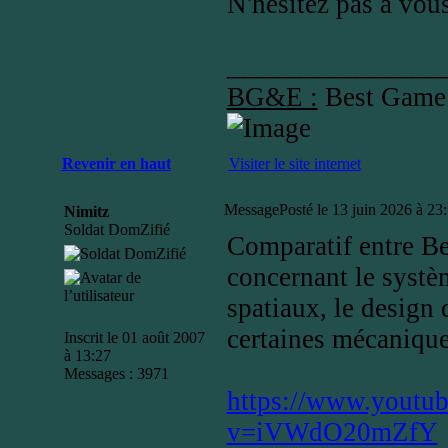
N'hésitez pas à vo
_______________
BG&E :
Best Game
Revenir en haut
Visiter le site internet
Message
Posté le 13 juin 2026 à 23
Nimitz
Soldat DomZifié
Comparatif entre B
concernant le systè
spatiaux, le design
certaines mécaniq
Inscrit le 01 août 2007
à 13:27
Messages : 3971
https://www.youtu
v=iVWdO20mZfY