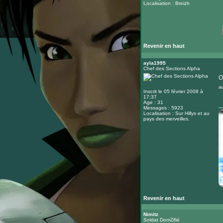
Localisation : Breizh
Revenir en haut
ayla1995
Chef des Sections Alpha
O
au
Inscrit le 05 février 2008 à
17:37
Age : 31
_
Messages : 5923
Localisation : Sur Hillys et au
pays des merveilles.
Revenir en haut
Nimitz
Soldat DomZifié