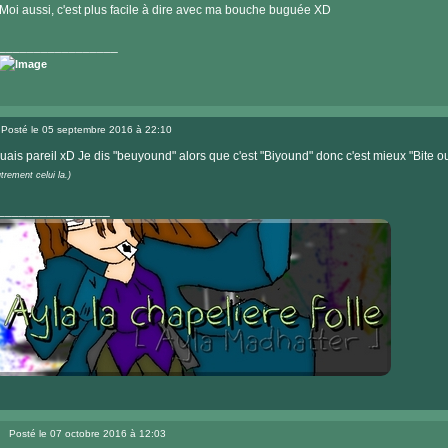
Moi aussi, c'est plus facile à dire avec ma bouche buguée XD
_________________
Posté le 05 septembre 2016 à 22:10
Message
uais pareil xD Je dis "beuyound" alors que c'est "Biyound" donc c'est mieux "Bite o
trement celui la.)
________________
Visiter
le
Posté le 07 octobre 2016 à 12:03
site
Message