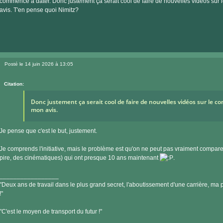
commence à dater. Donc justement ça serait cool de faire de nouvelles vidéos sur 
avis. T'en pense quoi Nimitz?
Posté le 14 juin 2026 à 13:05
Message
Citation:
Donc justement ça serait cool de faire de nouvelles vidéos sur le co
mon avis.
Je pense que c'est le but, justement.
Je comprends l'initiative, mais le problème est qu'on ne peut pas vraiment compar
pire, des cinématiques) qui ont presque 10 ans maintenant
.
_________________
"Deux ans de travail dans le plus grand secret, l'aboutissement d'une carrière, ma pe
!"
"C'est le moyen de transport du futur !"