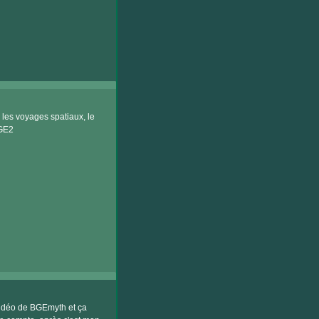
les voyages spatiaux, le
BGE2
 vidéo de BGEmyth et ça