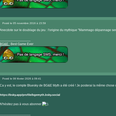
Visiter
le
Posté le 05 novembre 2016 à 15:59
site
Message
internet
Anecdote sur le doublage du jeu : l'origine du mythique "Mammago dépannage serv
_________________
BG&E :
Best Game Ever
Visiter
le
Posté le 08 février 2026 à 09:41
site
Message
internet
Ca y est, le compte Bluesky de BG&E Myth a été créé ! Je posterai la même chose qu
https://bsky.app/profile/bgemyth.bsky.social
N'hésitez pas à vous abonner
.
_________________