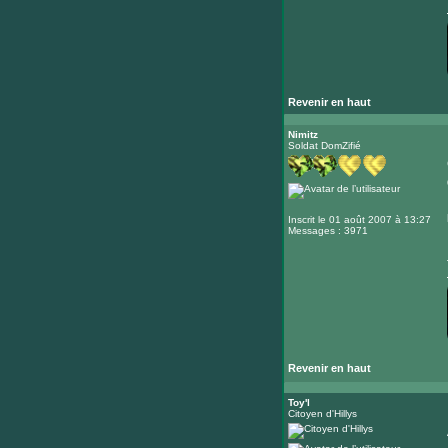
Revenir en haut
Nimitz
Soldat DomZifié
Inscrit le 01 août 2007 à 13:27
Messages : 3971
Revenir en haut
Toy'l
Citoyen d'Hillys