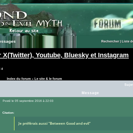
essages
essages
Rechercher
|
Liste 
X(Twitter), Youtube, Bluesky et Instagram
3
4
Index du forum
Le site & le forum
»
Suje
Message
Posté le 05 septembre 2016 à 22:03
Message
Citation:
Je préférais aussi "Between Good and evil"