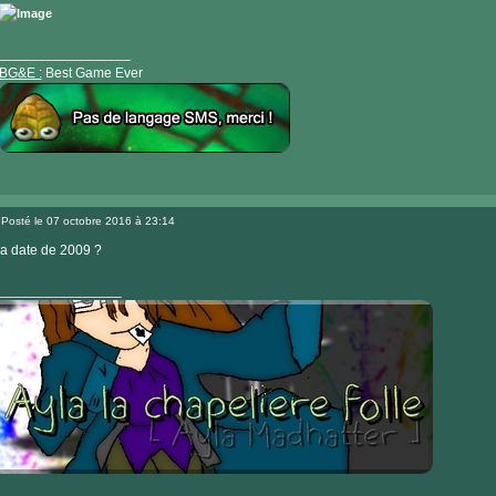
internet
_________________
BG&E :
Best Game Ever
Visiter
le
Posté le 07 octobre 2016 à 23:14
site
Message
internet
a date de 2009 ?
________________