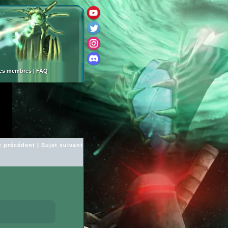
des membres
|
FAQ
t précédent
|
Sujet suivant