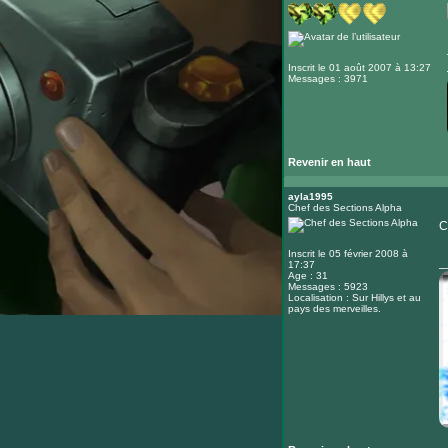
Inscrit le 01 août 2007 à 13:27
Messages : 3971
Revenir en haut
ayla1995
Chef des Sections Alpha
C
Inscrit le 05 février 2008 à
_
17:37
Age : 31
Messages : 5923
Localisation : Sur Hillys et au
pays des merveilles.