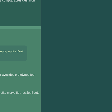
le compte, après c'est mon
mpte, après c'est
er avec des prototypes (ou
tite merveille : les Jet-Boots