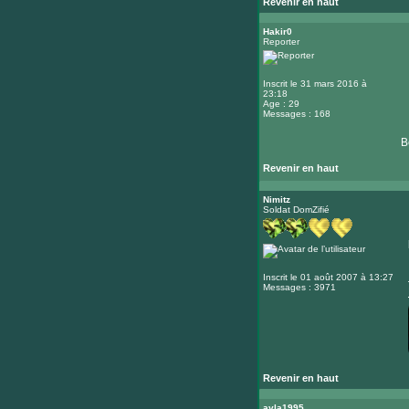
Revenir en haut
Hakir0
Reporter
Inscrit le 31 mars 2016 à
23:18
Age : 29
Messages : 168
B
Revenir en haut
Nimitz
Soldat DomZifié
Inscrit le 01 août 2007 à 13:27
Messages : 3971
Revenir en haut
ayla1995