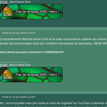
BG&E :
Best Game Ever
Visiter
le
Posté le 13 juin 2026 à 23:10
site
Message
internet
Comparatif entre Beyond Good & Evil et sa suite concernant le système de combat, 
design des personnages ainsi que certaines mécaniques de gameplay ! #BGE #
https://www.youtube.com/watch?v=iVWdO20mZfY
_________________
BG&E :
Best Game Ever
Visiter
le
Posté le 14 juin 2026 à 12:53
site
Message
internet
Ah, c'est incroyable mais par contre je viens de regarder sur YouTube la dernière