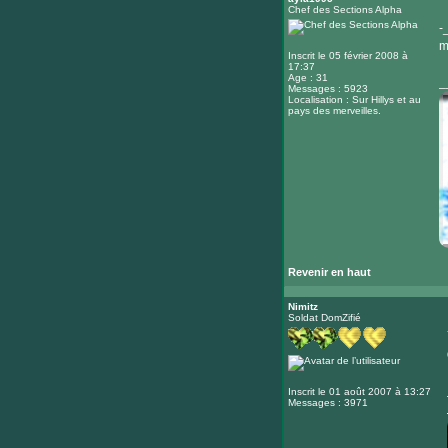
Chef des Sections Alpha
-
m
Inscrit le 05 février 2008 à
17:37
Age : 31
_
Messages : 5923
Localisation : Sur Hillys et au
pays des merveilles.
Revenir en haut
Nimitz
Soldat DomZifié
Inscrit le 01 août 2007 à 13:27
Messages : 3971