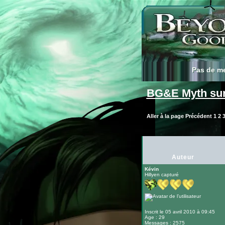
Pas de m
Pas de m
BG&E Myth sur 
Aller à la page
Précédent
1
2
Auteur
Kévin
Hillyen capturé
Inscrit le 05 avril 2010 à 09:45
Age : 29
Messages : 2575