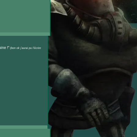
uine !"
(bon ok j'aurai pu l'écrire