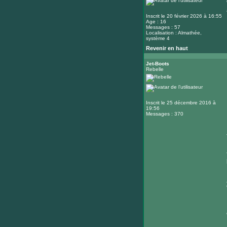
Inscrit le 20 février 2026 à 16:55
Age : 16
Messages : 57
Localisation : Almathée,
système 4
Revenir en haut
Jet-Boots
Rebelle
Inscrit le 25 décembre 2016 à
19:56
Messages : 370