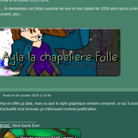
Posté le 08 octobre 2016 à 18:49
site
Message
internet
_-, Je demandais car j'étais surprise de voir un truc datant de 2009 alors qu'on a d
oment, stoo...
________________
Visiter
le
Posté le 08 octobre 2016 à 23:46
site
Message
internet
Yep en effet ça date, mais vu que le style graphique semble conservé, ce qu' il avai
d'actualité et je trouvais ça intéressant comme justification.
_________________
BG&E :
Best Game Ever