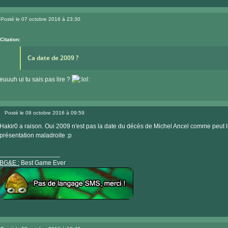
Visiter
le
Posté le 07 octobre 2016 à 23:30
site
Message
internet
Citation:
Ca date de 2009 ?
euuuh ui tu sais pas lire ?
Posté le 08 octobre 2016 à 09:59
Message
Hakir0 a raison. Oui 2009 n'est pas la date du décès de Michel Ancel comme peut le
présentation maladroite :p
_________________
BG&E :
Best Game Ever
Visiter
le