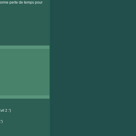
énorme perte de temps pour
l 2 :')
')