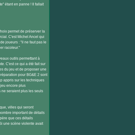
 étant en panne ! Il fallait
hoix permet de préserver la
rcial. C'est Michel Ancel qui
de joueurs : "il ne faut pas le
er racoleur."
veaux outils permettant à
. C'est ce qui a été fait sur
des du jeu et de proposer une
 préparation pour BG&E 2 sont
p appris sur les techniques
 jeu encore plus
 ne seraient plus les seuls
ue, villes qui seront
 nombre important de détails
spère que ces détails
Si une scène violente avait