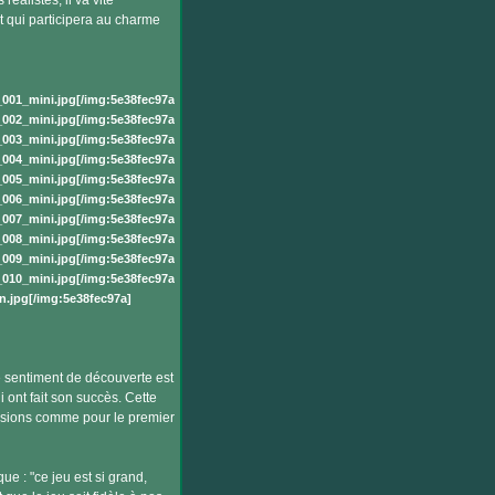
éalistes, il va vite
t qui participera au charme
001_mini.jpg[/img:5e38fec97a]
002_mini.jpg[/img:5e38fec97a]
003_mini.jpg[/img:5e38fec97a]
004_mini.jpg[/img:5e38fec97a]
005_mini.jpg[/img:5e38fec97a]
006_mini.jpg[/img:5e38fec97a]
007_mini.jpg[/img:5e38fec97a]
008_mini.jpg[/img:5e38fec97a]
009_mini.jpg[/img:5e38fec97a]
010_mini.jpg[/img:5e38fec97a]
.jpg[/img:5e38fec97a]
e sentiment de découverte est
 ont fait son succès. Cette
cessions comme pour le premier
ue : "ce jeu est si grand,