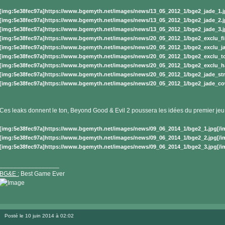
[img:5e38fec97a]https://www.bgemyth.net/images/news/13_05_2012_1/bge2_jade_1.j
[img:5e38fec97a]https://www.bgemyth.net/images/news/13_05_2012_1/bge2_jade_2.j
[img:5e38fec97a]https://www.bgemyth.net/images/news/13_05_2012_1/bge2_jade_3.j
[img:5e38fec97a]https://www.bgemyth.net/images/news/20_05_2012_1/bge2_exclu_fis
[img:5e38fec97a]https://www.bgemyth.net/images/news/20_05_2012_1/bge2_exclu_ja
[img:5e38fec97a]https://www.bgemyth.net/images/news/20_05_2012_1/bge2_exclu_to
[img:5e38fec97a]https://www.bgemyth.net/images/news/20_05_2012_1/bge2_exclu_hab
[img:5e38fec97a]https://www.bgemyth.net/images/news/20_05_2012_1/bge2_jade_stre
[img:5e38fec97a]https://www.bgemyth.net/images/news/20_05_2012_1/bge2_jade_cow
Ces leaks donnent le ton, Beyond Good & Evil 2 poussera les idées du premier jeu
[img:5e38fec97a]https://www.bgemyth.net/images/news/09_06_2014_1/bge2_1.jpg[/i
[img:5e38fec97a]https://www.bgemyth.net/images/news/09_06_2014_1/bge2_2.jpg[/i
[img:5e38fec97a]https://www.bgemyth.net/images/news/09_06_2014_1/bge2_3.jpg[/i
_________________
BG&E :
Best Game Ever
Visiter
le
Posté le 10 juin 2014 à 02:02
site
Message
internet