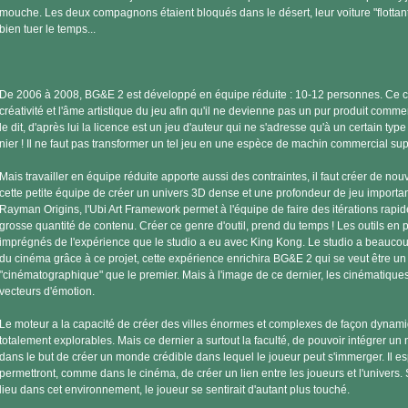
mouche. Les deux compagnons étaient bloqués dans le désert, leur voiture "flottante"
bien tuer le temps...
De 2006 à 2008, BG&E 2 est développé en équipe réduite : 10-12 personnes. Ce c
créativité et l'âme artistique du jeu afin qu'il ne devienne pas un pur produit comme
le dit, d'après lui la licence est un jeu d'auteur qui ne s'adresse qu'à un certain type 
nier ! Il ne faut pas transformer un tel jeu en une espèce de machin commercial sup
Mais travailler en équipe réduite apporte aussi des contraintes, il faut créer de nou
cette petite équipe de créer un univers 3D dense et une profondeur de jeu importante
Rayman Origins, l'Ubi Art Framework permet à l'équipe de faire des itérations rapi
grosse quantité de contenu. Créer ce genre d'outil, prend du temps ! Les outils en
imprégnés de l'expérience que le studio a eu avec King Kong. Le studio a beaucou
du cinéma grâce à ce projet, cette expérience enrichira BG&E 2 qui se veut être un
"cinématographique" que le premier. Mais à l'image de ce dernier, les cinématiques
vecteurs d'émotion.
Le moteur a la capacité de créer des villes énormes et complexes de façon dynamiq
totalement explorables. Mais ce dernier a surtout la faculté, de pouvoir intégrer un
dans le but de créer un monde crédible dans lequel le joueur peut s'immerger. Il e
permettront, comme dans le cinéma, de créer un lien entre les joueurs et l'univers. 
lieu dans cet environnement, le joueur se sentirait d'autant plus touché.