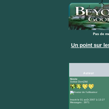
Pas de m
Pas de m
Un point sur l
Auteur
Nimitz
Soldat DomZifié
Inscrit le 01 août 2007 à 13:27
Messages : 3971