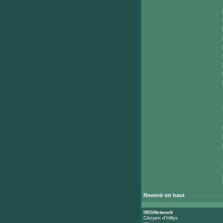
Revenir en haut
IRISNetwork
Citoyen d'Hillys