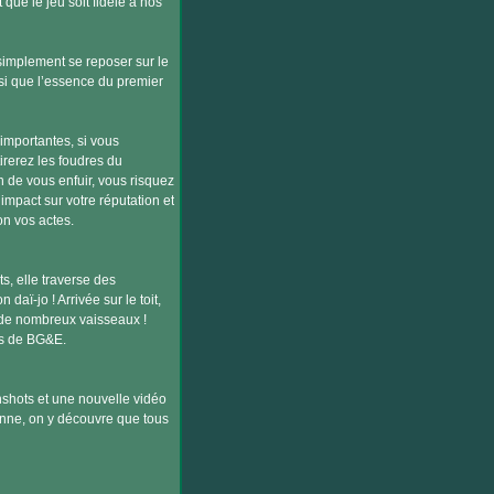
 que le jeu soit fidèle à nos
 simplement se reposer sur le
nsi que l’essence du premier
importantes, si vous
irerez les foudres du
 de vous enfuir, vous risquez
 impact sur votre réputation et
n vos actes.
s, elle traverse des
daï-jo ! Arrivée sur le toit,
r de nombreux vaisseaux !
ts de BG&E.
nshots et une nouvelle vidéo
enne, on y découvre que tous