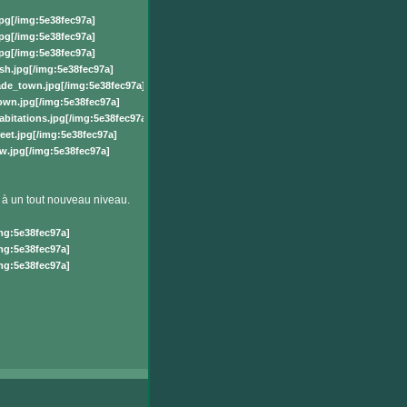
pg[/img:5e38fec97a]
pg[/img:5e38fec97a]
pg[/img:5e38fec97a]
h.jpg[/img:5e38fec97a]
de_town.jpg[/img:5e38fec97a]
wn.jpg[/img:5e38fec97a]
itations.jpg[/img:5e38fec97a]
et.jpg[/img:5e38fec97a]
.jpg[/img:5e38fec97a]
 à un tout nouveau niveau.
mg:5e38fec97a]
mg:5e38fec97a]
mg:5e38fec97a]