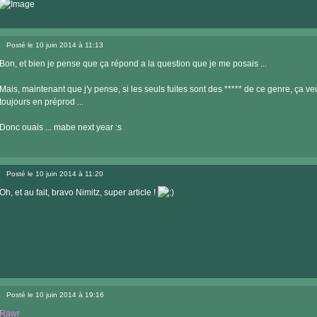
Posté le 10 juin 2014 à 11:13
Message
Bon, et bien je pense que ça répond a la question que je me posais ...
Mais, maintenant que j'y pense, si les seuls fuites sont des ***** de ce genre, ça ve
toujours en préprod ...
Donc ouais ... mabe next year :s
Posté le 10 juin 2014 à 11:20
Message
Oh, et au fait, bravo Nimitz, super article !
Posté le 10 juin 2014 à 19:16
Message
Rawr