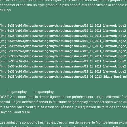
2 et de son "surpuissant Emotion Engine", il se met à rêver à un jeu aux graphismes r
déchanter et choisira un style graphique plus adapté aux capacités de la console e
d'Hillys.
[img:5e38fec97a]https://www.bgemyth.net/images/news/19_11_2011_1/artwork_bge2_
[img:5e38fec97a]https://www.bgemyth.net/images/news/19_11_2011_1/artwork_bge2_
[img:5e38fec97a]https://www.bgemyth.net/images/news/19_11_2011_1/artwork_bge2_
[img:5e38fec97a]https://www.bgemyth.net/images/news/19_11_2011_1/artwork_bge2_
[img:5e38fec97a]https://www.bgemyth.net/images/news/19_11_2011_1/artwork_bge2_
[img:5e38fec97a]https://www.bgemyth.net/images/news/19_11_2011_1/artwork_bge2_
[img:5e38fec97a]https://www.bgemyth.net/images/news/19_11_2011_1/artwork_bge2_
[img:5e38fec97a]https://www.bgemyth.net/images/news/19_11_2011_1/artwork_bge2_
[img:5e38fec97a]https://www.bgemyth.net/images/news/19_11_2011_1/artwork_bge2_
[img:5e38fec97a]https://www.bgemyth.net/images/news/19_11_2011_1/artwork_bge2_
[img:5e38fec97a]https://www.bgemyth.net/images/news/28_06_2013_1/jade_bge2_min
Le gameplay Le gameplay
BG&E 2 est donc dans la directe lignée de son prédécesseur : un jeu différent où l
capital. Le jeu devrait préserver la multitude de gameplay et l'aspect open-world qui
fois Michel Ancel veut que sa vision soit réalisée, plus question de faire des con
Beyond Good & Evil.
Les ambitions sont donc très hautes, c'est un jeu démesuré, le Montpelliérain expliq