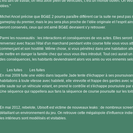
c'est tant de travail, on veut avoir plein de véhicules, c'est un monde ouvert. On veut
idées."
Michel Ancel précise que BG&E 2 pourra paraître différent car la suite ne peut pas
gameplay du premier, mais le jeu sera plus proche de l’idée originale et l’esprit ai
seront conservés, ceux qui ont aimé BG&E devraient s’y retrouver.
Parmi les nouveautés : les interactions et conséquences de vos actes. Elles seront 
renversez avec fracas l'étal d'un marchand pendant votre course folle vous vous att
commerçant et son hostilité. Même chose, si vous pénétrez dans une habitation afin
de mettre en danger la famille chez qui vous vous êtes introduit. Tout ceci aurait un
des conséquences, les habitants deviendraient alors vos amis ou vos ennemis selo
Les fuites Les fuites
En mai 2009 fuite une vidéo dans laquelle Jade tente d'échapper à ses poursuivant
habitations à toute vitesse avec habileté, elle virevolte et frappe des gardes avec son 
elle saute sur un véhicule volant, en prend le contrôle et s'échappe poursuivie pa
Une séquence qui rappellera aux fans la séquence de course poursuite sur les toi
En mai 2012, rebelote, Ubisoft est victime de nouveaux leaks : de nombreux scree
détaillant un environnement du jeu. On retrouve cette mégalopole d'influence indi
les intérieurs sont modélisés et visitables.