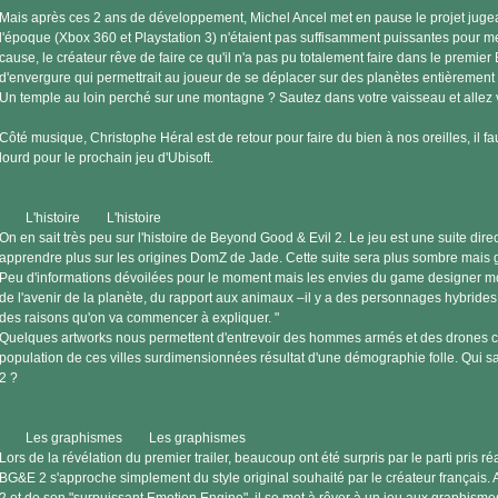
Mais après ces 2 ans de développement, Michel Ancel met en pause le projet juge
l'époque (Xbox 360 et Playstation 3) n'étaient pas suffisamment puissantes pour me
cause, le créateur rêve de faire ce qu'il n'a pas pu totalement faire dans le premie
d'envergure qui permettrait au joueur de se déplacer sur des planètes entièrement v
Un temple au loin perché sur une montagne ? Sautez dans votre vaisseau et allez voi
Côté musique, Christophe Héral est de retour pour faire du bien à nos oreilles, il f
lourd pour le prochain jeu d'Ubisoft.
L'histoire L'histoire
On en sait très peu sur l'histoire de Beyond Good & Evil 2. Le jeu est une suite dir
apprendre plus sur les origines DomZ de Jade. Cette suite sera plus sombre mais g
Peu d'informations dévoilées pour le moment mais les envies du game designer mon
de l'avenir de la planète, du rapport aux animaux –il y a des personnages hybride
des raisons qu'on va commencer à expliquer. "
Quelques artworks nous permettent d'entrevoir des hommes armés et des drones cont
population de ces villes surdimensionnées résultat d'une démographie folle. Qui 
2 ?
Les graphismes Les graphismes
Lors de la révélation du premier trailer, beaucoup ont été surpris par le parti pris r
BG&E 2 s'approche simplement du style original souhaité par le créateur français. 