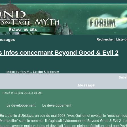
essages
essages
Rechercher
|
Liste 
es infos concernant Beyond Good & Evil 2
Index du forum
Le site & le forum
»
Suje
Message
Posté le 10 juin 2014 à 01:28
Message
Le développement Le développement
En toute fin d'Ubidays, un soir de mai 2008, Yves Guillemot révélait le "prochain jeu
Montpellier" sans le nommer. Il s'agissait évidemment de Beyond Good & Evil 2. Le 
tournait avec le moteur du jeu et dévoilait Jade en pleine méditation ainsi que Pey'