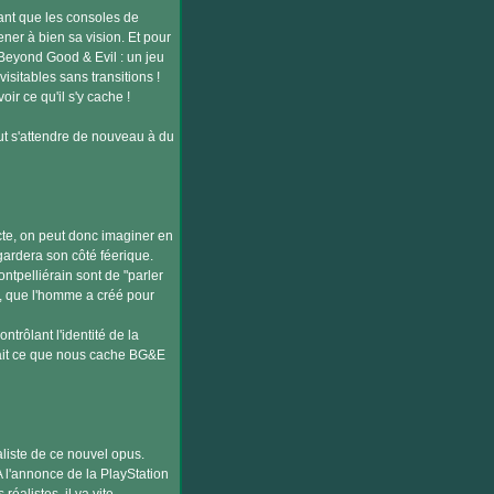
ant que les consoles de
ner à bien sa vision. Et pour
r Beyond Good & Evil : un jeu
isitables sans transitions !
r ce qu'il s'y cache !
aut s'attendre de nouveau à du
ecte, on peut donc imaginer en
ardera son côté féerique.
tpelliérain sont de "parler
s, que l'homme a créé pour
rôlant l'identité de la
sait ce que nous cache BG&E
éaliste de ce nouvel opus.
A l'annonce de la PlayStation