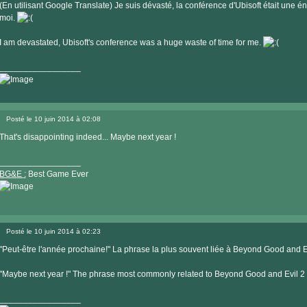
(En utilisant Google Translate) Je suis dévasté, la conférence d'Ubisoft était une 
moi.
I am devastated, Ubisoft's conference was a huge waste of time for me.
_________________
Posté le 10 juin 2014 à 02:08
Message
That's disappointing indeed... Maybe next year !
_________________
BG&E :
Best Game Ever
Visiter
le
Posté le 10 juin 2014 à 02:23
site
Message
internet
"Peut-être l'année prochaine!" La phrase la plus souvent liée à Beyond Good and Evi
"Maybe next year !" The phrase most commonly related to Beyond Good and Evil 2 :
_________________