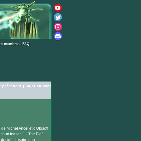
des membres
|
FAQ
t précédent
|
Sujet suivant
 de Michel Ancel et d'Ubisoft
court teaser "1 - The Pig"
j décidé à aspiré une