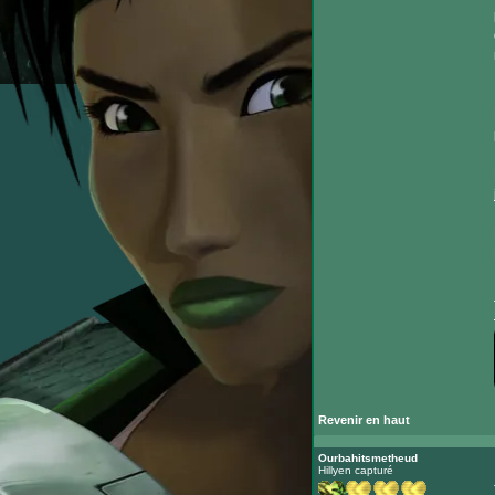
Revenir en haut
Ourbahitsmetheud
Hillyen capturé