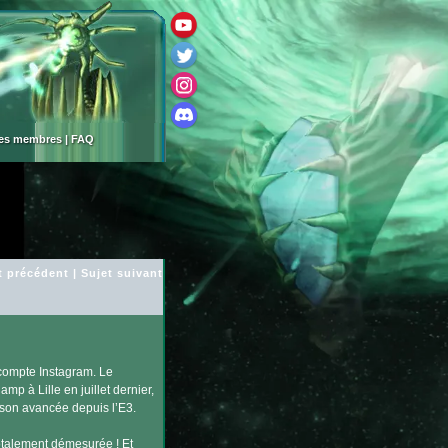
des membres
|
FAQ
t précédent
|
Sujet suivant
 compte Instagram. Le
p à Lille en juillet dernier,
r son avancée depuis l’E3.
 totalement démesurée ! Et