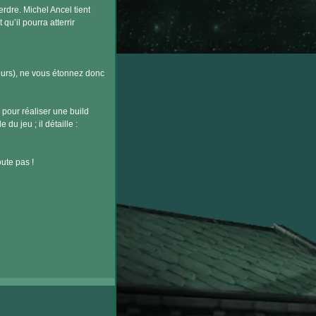
erdre. Michel Ancel tient
qu’il pourra atterrir
cours), ne vous étonnez donc
 pour réaliser une build
du jeu ; il détaille :
ute pas !