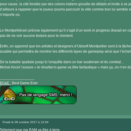
pour cause, la cité fondée par des colons indiens grouille de détails et invite à se p
d’ailleurs à rappeler que le joueur pourra parcourir la ville comme bon lui semble et 
n’importe où.
Le Montpelliérain précise également qu’il s’agit d’un work in progress (travail en 
pas de ne voir aucune texture pour le moment.
Enfin, on apprend que les artistes et designers d’Ubisoft Montpellier sont à la tâche
jouable qui permettra de montrer les différents types de gameplay ainsi que l’échelle 
De la bataille spatiale jusqu’à l’enquête dans un bar souterrain et du combat…
Michel Ancel l’assure « le résultat in-game va être fantastique » mais ça, on n’en do
_________________
BG&E :
Best Game Ever
Visiter
le
Posté le 08 octobre 2017 à 12:04
site
Message
internet
Tellement que ma RAM va être à terre.