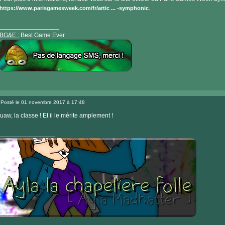
.
https://www.parisgamesweek.com/fr/artic ... -symphonic
_________________
BG&E :
Best Game Ever
Visiter
le
Posté le 01 novembre 2017 à 17:48
site
Message
internet
uaw, la classe ! Et il le mérite amplement !
________________