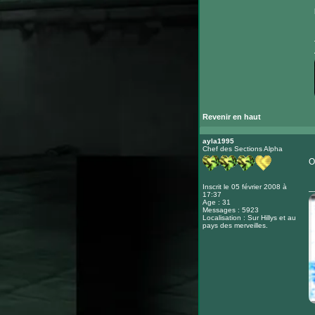
Revenir en haut
ayla1995
Chef des Sections Alpha
O
_
Inscrit le 05 février 2008 à
17:37
Age : 31
Messages : 5923
Localisation : Sur Hillys et au
pays des merveilles.