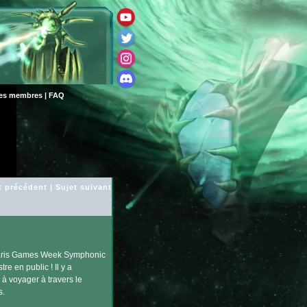
des membres
|
FAQ
t précédent
|
Sujet suivant
 Paris Games Week Symphonic
e en public ! Il y a
à voyager à travers le
s.