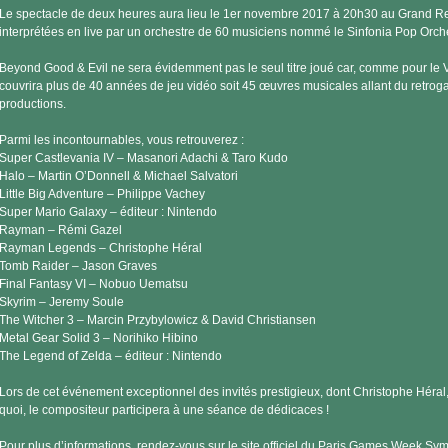
Le spectacle de deux heures aura lieu le 1er novembre 2017 à 20h30 au Grand Re
interprétées en live par un orchestre de 60 musiciens nommé le Sinfonia Pop Orche
Beyond Good & Evil ne sera évidemment pas le seul titre joué car, comme pour le 
couvrira plus de 40 années de jeu vidéo soit 45 œuvres musicales allant du retro
productions.
Parmi les incontournables, vous retrouverez :
Super Castlevania IV – Masanori Adachi & Taro Kudo
Halo – Martin O’Donnell & Michael Salvatori
Little Big Adventure – Philippe Vachey
Super Mario Galaxy – éditeur : Nintendo
Rayman – Rémi Gazel
Rayman Legends – Christophe Héral
Tomb Raider – Jason Graves
Final Fantasy VI – Nobuo Uematsu
Skyrim – Jeremy Soule
The Witcher 3 – Marcin Przybylowicz & David Christiansen
Metal Gear Solid 3 – Norihiko Hibino
The Legend of Zelda – éditeur : Nintendo
Lors de cet événement exceptionnel des invités prestigieux, dont Christophe Héral
quoi, le compositeur participera à une séance de dédicaces !
Pour plus d’informations, rendez-vous sur le site officiel du Paris Games Week Symp