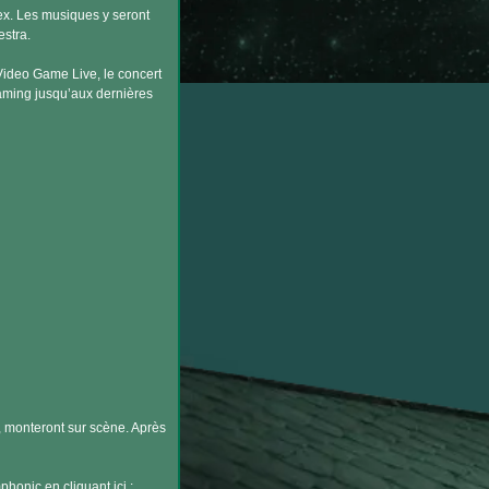
x. Les musiques y seront
stra.
Video Game Live, le concert
gaming jusqu’aux dernières
, monteront sur scène. Après
honic en cliquant ici :