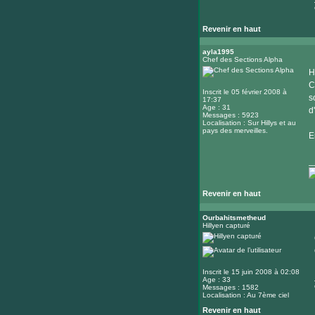
Revenir en haut
ayla1995
Chef des Sections Alpha
H
C
Inscrit le 05 février 2008 à
s
17:37
Age : 31
d
Messages : 5923
Localisation : Sur Hillys et au
pays des merveilles.
E
_
Revenir en haut
Ourbahitsmetheud
Hillyen capturé
Inscrit le 15 juin 2008 à 02:08
Age : 33
Messages : 1582
Localisation : Au 7ème ciel
Revenir en haut