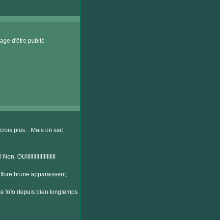
age d'être publié
crois plus... Mais on sait
. OUIIIIIIIIIIIIIIIIIIII
oiffure brune apparaissent,
 ce fofo depuis bien longtemps