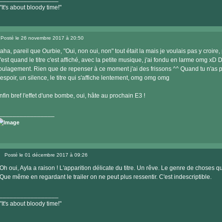
"It's about bloody time!"
Visiter
le
Posté le 26 novembre 2017 à 20:50
site
Message
internet
aha, pareil que Ourbie, "Oui, non oui, non" tout était la mais je voulais pas y croire,
'est quand le titre c'est affiché, avec la petite musique, j'ai fondu en larme omg xD 
oulagement. Rien que de repenser à ce moment j'ai des frissons ^^ Quand tu n'as pl
'espoir, un silence, le titre qui s'affiche lentement, omg omg omg
nfin bref l'effet d'une bombe, oui, hâte au prochain E3 !
________________
Visiter
le
Posté le 01 décembre 2017 à 09:26
site
Message
internet
Oh oui, Ayla a raison ! L'apparition délicate du titre. Un rêve. Le genre de choses qu
Que même en regardant le trailer on ne peut plus ressentir. C'est indescriptible.
_________________
"It's about bloody time!"