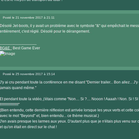
Posté le 21 novembre 2017 à 21:11
Message
Désolé Jet-boots, il y avait un problème avec le symbole "&" qui empêchait le mess
entièrement, c'est réglé. Désolé pour le dérangement.
_________________
BG&E :
Best Game Ever
Visiter
le
Posté le 25 novembre 2017 à 15:14
site
Message
internet
J'y ai cru pendant toute la conférence en me disant "Dernier trailer... Bon allez... J'y 
jamais quand même."
Et pendant toute la vidéo, j'étais comme "Non.... Si ?.... Nooon ! Aaaah ! Non. Si ! SI ! Non
!!!!!!!!!!!!!!!!!!!!"
(Bien entendu, cette dernière réflexion est arrivée lorsque les yeux verts et cette c
avec le mot "Beyond" et, bien entendu... ce thème musical.)
J'en avais presque les larmes aux yeux. D'autant plus que je n'étais plus venu sur
et qu'on était en direct sur le chat !
_________________