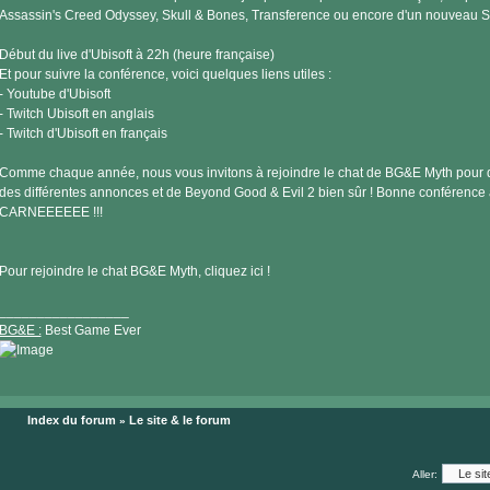
Assassin's Creed Odyssey, Skull & Bones, Transference ou encore d'un nouveau Spl
Début du live d'Ubisoft à 22h (heure française)
Et pour suivre la conférence, voici quelques liens utiles :
- Youtube d'Ubisoft
- Twitch Ubisoft en anglais
- Twitch d'Ubisoft en français
Comme chaque année, nous vous invitons à rejoindre le chat de BG&E Myth pour di
des différentes annonces et de Beyond Good & Evil 2 bien sûr ! Bonne conférence
CARNEEEEEE !!!
Pour rejoindre le chat BG&E Myth, cliquez ici !
_________________
BG&E :
Best Game Ever
Visiter
le
Index du forum
Le site & le forum
»
site
internet
Aller: