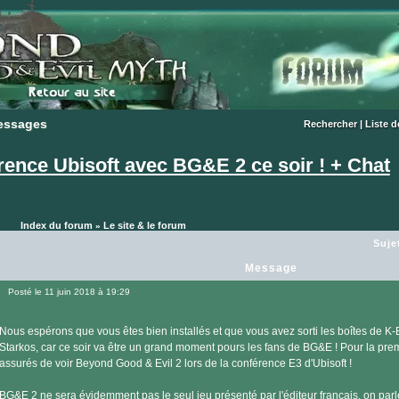
essages
essages
Rechercher
|
Liste 
rence Ubisoft avec BG&E 2 ce soir ! + Chat
Index du forum
Le site & le forum
»
Suje
Message
Posté le 11 juin 2018 à 19:29
Message
Nous espérons que vous êtes bien installés et que vous avez sorti les boîtes de K-
Starkos, car ce soir va être un grand moment pours les fans de BG&E ! Pour la pr
assurés de voir Beyond Good & Evil 2 lors de la conférence E3 d'Ubisoft !
BG&E 2 ne sera évidemment pas le seul jeu présenté par l'éditeur français, on parl