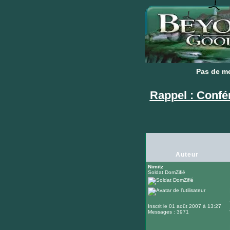
Pas de m
Pas de m
Rappel : Confé
Auteur
Nimitz
Soldat DomZifié
Inscrit le 01 août 2007 à 13:27
Messages : 3971