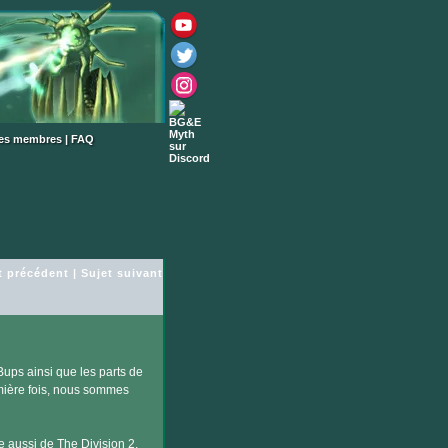
des membres
|
FAQ
t précédent
|
Sujet suivant
Bups ainsi que les parts de
emière fois, nous sommes
e aussi de The Division 2,