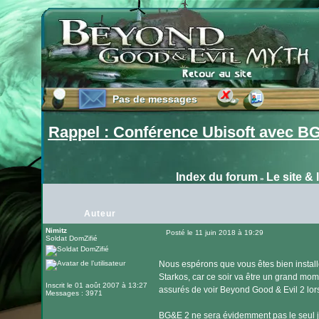
Pas de messages
Pas de messages
Rappel : Conférence Ubisoft avec BG
Index du forum
Le site & 
»
Auteur
Nimitz
Posté le 11 juin 2018 à 19:29
Soldat DomZifié
Message
Nous espérons que vous êtes bien installé
Starkos, car ce soir va être un grand mo
Inscrit le 01 août 2007 à 13:27
assurés de voir Beyond Good & Evil 2 lors
Messages : 3971
BG&E 2 ne sera évidemment pas le seul jeu