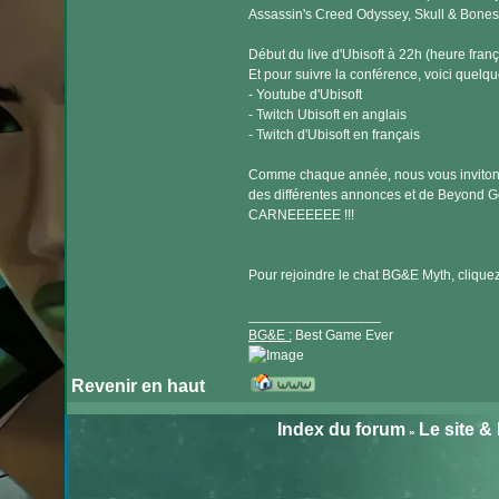
Assassin's Creed Odyssey, Skull & Bones,
Début du live d'Ubisoft à 22h (heure franç
Et pour suivre la conférence, voici quelque
- Youtube d'Ubisoft
- Twitch Ubisoft en anglais
- Twitch d'Ubisoft en français
Comme chaque année, nous vous invitons 
des différentes annonces et de Beyond Go
CARNEEEEEE !!!
Pour rejoindre le chat BG&E Myth, cliquez 
_________________
BG&E :
Best Game Ever
Revenir en haut
Visiter
le
Index du forum
Le site &
»
site
internet