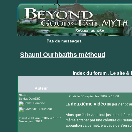
Pas de messages
Pas de messages
Shauni Ourhbaïths mètheud
Index du forum
Le site & 
»
Auteur
Nimitz
Posté le 08 septembre 2007 à 14:08
Soldat DomZifié
Message
deuxième vidéo
La
du jeu vient d'ar
Alors que Jade vient tout juste de libérer 
Inscrit le 01 août 2007 à 13:27
même attraper par une créature qui semb
Messages : 3971
apparition va permettre à Jade de s'en sort