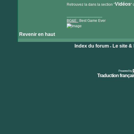
Vidéos
Retrouvez la dans la section "
" 
_________________
BG&E :
Best Game Ever
Revenir en haut
Visiter
le
Index du forum
Le site &
»
site
internet
Powered by
Traduction français