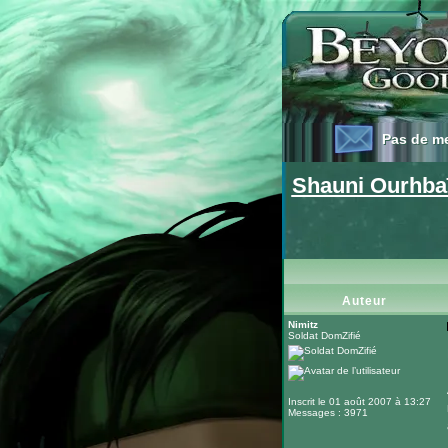
Pas de m
Pas de m
Shauni Ourhba
Auteur
Nimitz
Soldat DomZifié
Inscrit le 01 août 2007 à 13:27
Messages : 3971