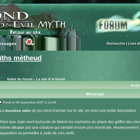
essages
essages
Rechercher
|
Liste 
ïths mètheud
Index du forum
Le site & le forum
»
Suje
Message
Posté le 08 septembre 2007 à 14:08
Message
La
du jeu vient d'arriver sur le site, en voici une petite description :
deuxième vidéo
Alors que Jade vient tout juste de libérer les orphelins du phare des griffes des mon
même attraper par une créature qui semble encore plus inamicale. Heureusement, 
apparition va permettre à Jade de s'en sortir.