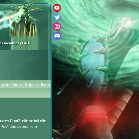
des membres
|
FAQ
t précédent
|
Sujet suivant
stres DomZ, elle se fait elle-
Pey'j dès sa première