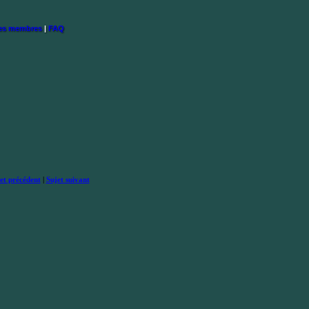
des membres
|
FAQ
et précédent
|
Sujet suivant