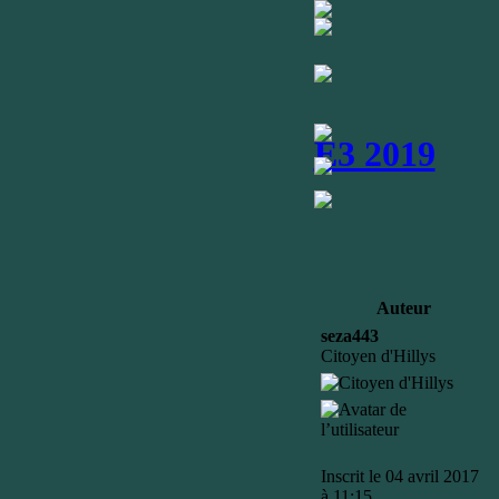
E3 2019
Auteur
seza443
Citoyen d'Hillys
Inscrit le 04 avril 2017
à 11:15