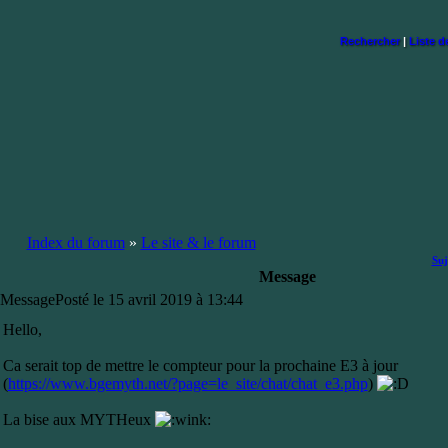
Rechercher
|
Liste 
Index du forum
»
Le site & le forum
Suj
Message
Message
Posté le 15 avril 2019 à 13:44
Hello,
Ca serait top de mettre le compteur pour la prochaine E3 à jour
(
https://www.bgemyth.net/?page=le_site/chat/chat_e3.php
)
La bise aux MYTHeux