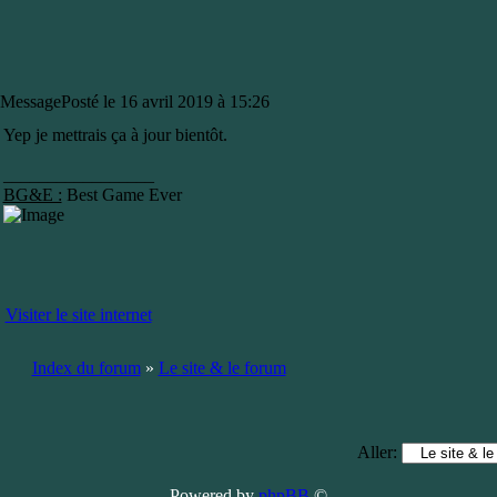
Message
Posté le 16 avril 2019 à 15:26
Yep je mettrais ça à jour bientôt.
_________________
BG&E :
Best Game Ever
Visiter le site internet
Index du forum
»
Le site & le forum
Aller:
Powered by
phpBB
©