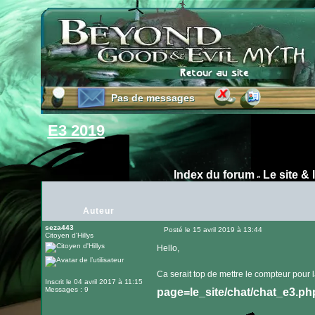
Pas de messages
Pas de messages
E3 2019
Index du forum
Le site & 
»
Auteur
seza443
Posté le 15 avril 2019 à 13:44
Citoyen d'Hillys
Message
Hello,
Ca serait top de mettre le compteur pour l
Inscrit le 04 avril 2017 à 11:15
Messages : 9
page=le_site/chat/chat_e3.ph