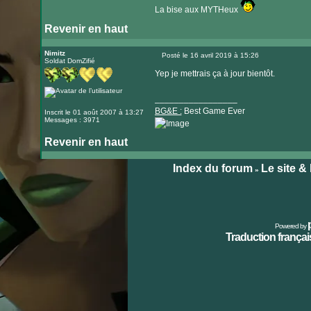
La bise aux MYTHeux
Revenir en haut
Nimitz
Posté le 16 avril 2019 à 15:26
Soldat DomZifié
Message
Yep je mettrais ça à jour bientôt.
_________________
BG&E :
Best Game Ever
Inscrit le 01 août 2007 à 13:27
Messages : 3971
Revenir en haut
Visiter
le
Index du forum
Le site &
»
site
internet
Powered by
Traduction français