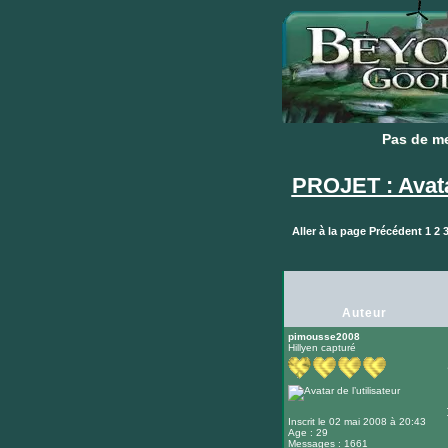
Pas de m
Pas de m
PROJET : Avat
Aller à la page
Précédent
1
2
Auteur
pimousse2008
Hillyen capturé
Inscrit le 02 mai 2008 à 20:43
Age : 29
Messages : 1661