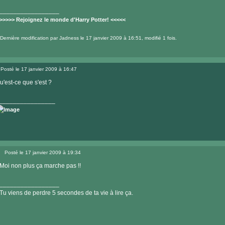
_________________
>>>>> Rejoignez le monde d'Harry Potter! <<<<<
Dernière modification par
Jadness
le 17 janvier 2009 à 16:51, modifié 1 fois.
Visiter
le
Posté le 17 janvier 2009 à 16:47
site
Message
internet
u'est-ce que s'est ?
________________
Visiter
le
Posté le 17 janvier 2009 à 19:34
site
Message
internet
Moi non plus ça marche pas !!
_________________
Tu viens de perdre 5 secondes de ta vie à lire ça.