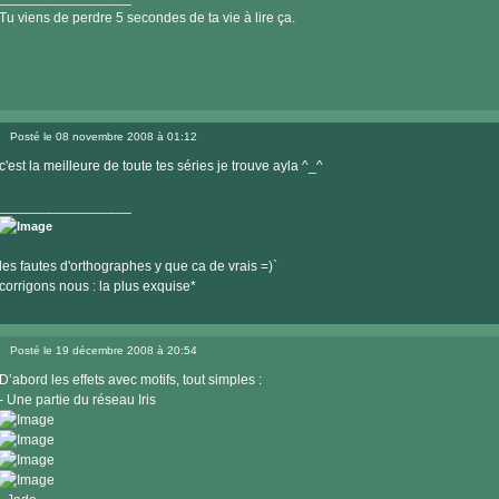
Tu viens de perdre 5 secondes de ta vie à lire ça.
Visiter
le
Posté le 08 novembre 2008 à 01:12
site
Message
internet
c'est la meilleure de toute tes séries je trouve ayla ^_^
_________________
les fautes d'orthographes y que ca de vrais =)`
corrigons nous : la plus exquise*
Posté le 19 décembre 2008 à 20:54
Message
D’abord les effets avec motifs, tout simples :
- Une partie du réseau Iris