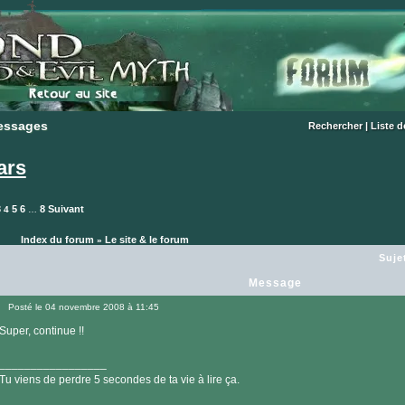
essages
essages
Rechercher
|
Liste 
ars
3
5
6
8
Suivant
4
…
Index du forum
Le site & le forum
»
Suje
Message
Posté le 04 novembre 2008 à 11:45
Message
Super, continue !!
_________________
Tu viens de perdre 5 secondes de ta vie à lire ça.