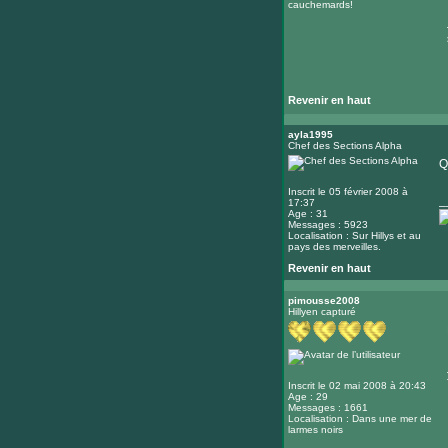
cauchemards!
Revenir en haut
ayla1995
Chef des Sections Alpha
Q
Inscrit le 05 février 2008 à
_
17:37
Age : 31
Messages : 5923
Localisation : Sur Hillys et au
pays des merveilles.
Revenir en haut
pimousse2008
Hillyen capturé
Inscrit le 02 mai 2008 à 20:43
Age : 29
Messages : 1661
Localisation : Dans une mer de
larmes noirs