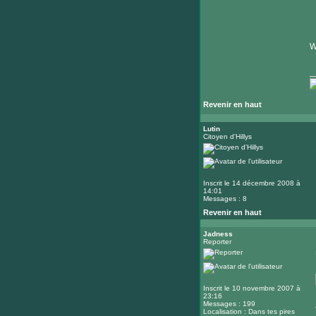
W
_
Revenir en haut
Lutin
Citoyen d'Hillys
Inscrit le 14 décembre 2008 à
14:01
Messages : 8
Revenir en haut
Jadness
Reporter
Inscrit le 10 novembre 2007 à
23:16
Messages : 199
Localisation : Dans tes pires