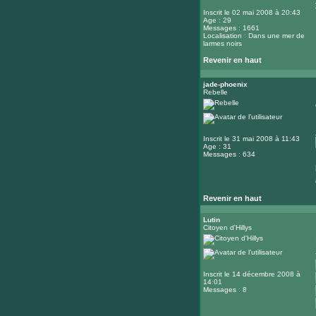
Inscrit le 02 mai 2008 à 20:43
Age : 29
Messages : 1661
Localisation : Dans une mer de
larmes noirs
Revenir en haut
jade-phoenix
Rebelle
Inscrit le 31 mai 2008 à 11:43
Age : 31
Messages : 634
Revenir en haut
Lutin
Citoyen d'Hillys
Inscrit le 14 décembre 2008 à
14:01
Messages : 8