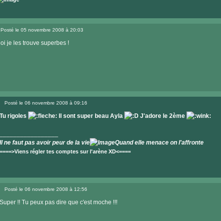
Visiter
le
Posté le 05 novembre 2008 à 20:03
site
Message
internet
oi je les trouve superbes !
Posté le 06 novembre 2008 à 09:16
Message
Tu rigoles
Il sont super beau Ayla
J'adore le 2ème
_________________
Il ne faut pas avoir peur de la vie
Quand elle menace on l'affronte
====>Viens régler tes comptes sur l'arène XD<====
Visiter
le
Posté le 06 novembre 2008 à 12:56
site
Message
internet
Super !! Tu peux pas dire que c'est moche !!!
_________________