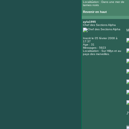
Localisation : Dans une mer de
larmes noirs
Revenir en haut
ayla1995
Chef des Sections Alpha
M
Inscrit le 05 février 2008 à
17:37
Age : 31
Messages : 5923
Localisation : Sur Hillys et au
pays des merveilles.
J
_