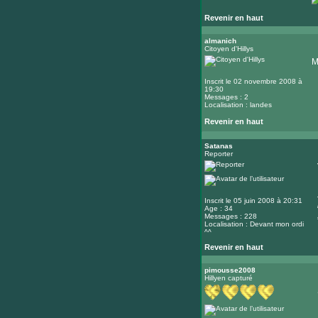
Revenir en haut
almanich
Citoyen d'Hillys
M
Inscrit le 02 novembre 2008 à
19:30
Messages : 2
Localisation : landes
Revenir en haut
Satanas
Reporter
Inscrit le 05 juin 2008 à 20:31
Age : 34
Messages : 228
Localisation : Devant mon ordi
^^
Revenir en haut
pimousse2008
Hillyen capturé