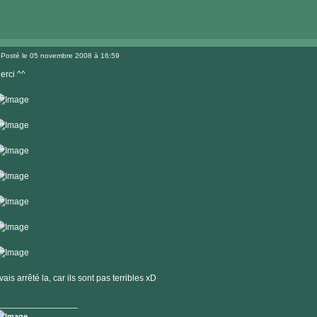
Visiter
le
Posté le 05 novembre 2008 à 16:59
site
Message
internet
erci ^^
'vais arrêté la, car ils sont pas terribles xD
________________