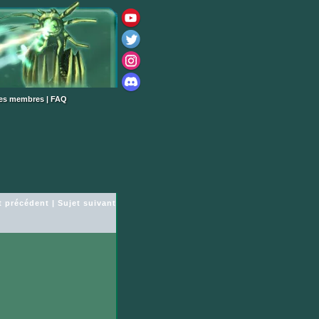
des membres
|
FAQ
t précédent
|
Sujet suivant