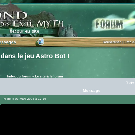
essages
essages
Rechercher
|
Liste 
ans le jeu Astro Bot !
Index du forum
Le site & le forum
»
Suje
Message
Posté le 03 mars 2025 à 17:16
Message