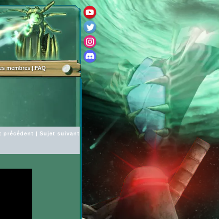
des membres
|
FAQ
t précédent
|
Sujet suivant