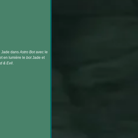
 de Jade dans
Astro Bot
avec le
et en lumière le
bot
Jade et
 & Evil
.