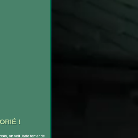
ORIÉ !
sobi
, on voit Jade tenter de