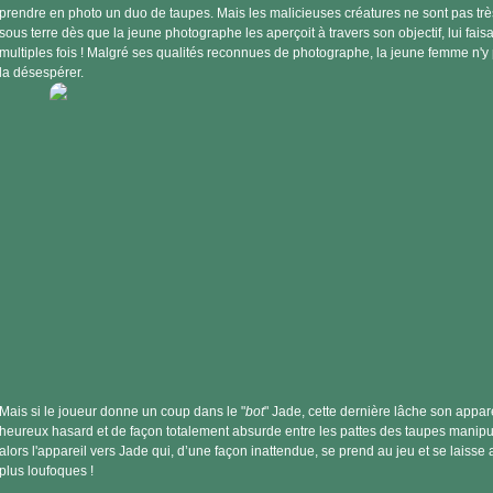
prendre en photo un duo de taupes. Mais les malicieuses créatures ne sont pas trè
sous terre dès que la jeune photographe les aperçoit à travers son objectif, lui faisa
multiples fois ! Malgré ses qualités reconnues de photographe, la jeune femme n'y 
la désespérer.
Mais si le joueur donne un coup dans le "
bot
" Jade, cette dernière lâche son appare
heureux hasard et de façon totalement absurde entre les pattes des taupes manipula
alors l'appareil vers Jade qui, d’une façon inattendue, se prend au jeu et se laisse
plus loufoques !