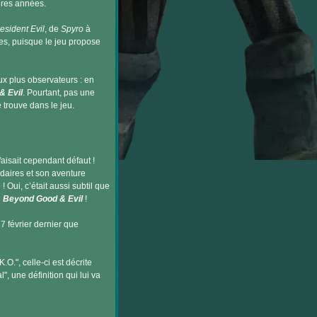
ères années.
esident Evil
, de
Spyro
à
es, puisque le jeu propose
x plus observateurs : en
& Evil
. Pourtant, pas une
trouve dans le jeu.
faisait cependant défaut !
daires et son aventure
 Oui, c’était aussi subtil que
e
Beyond Good & Evil
!
7 février dernier que
O.", celle-ci est décrite
, une définition qui lui va