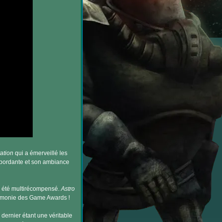
ation
qui a émerveillé les
ébordante et son ambiance
l a été multirécompensé.
Astro
érémonie des Game Awards !
dernier étant une véritable