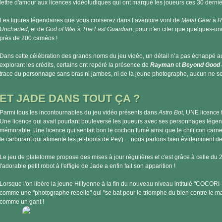
lettre d'amour aux licences vidéoludiques qui ont marqué les joueurs ces 30 derni
Les figures légendaires que vous croiserez dans l’aventure vont de
Metal Gear
à
R
Uncharted
, et de
God of War
à
The Last Guardian
, pour n'en citer que quelques-un
près de 200 caméos !
Dans cette célébration des grands noms du jeu vidéo, un détail n’a pas échappé au
explorant les crédits, certains ont repéré la présence de
Rayman
et
Beyond Good 
trace du personnage sans bras ni jambes, ni de la jeune photographe, aucun ne se 
ET JADE DANS TOUT ÇA ?
Parmi tous les incontournables du jeu vidéo présents dans
Astro Bot
, UNE licence 
Une licence qui avait pourtant bouleversé les joueurs avec ses personnages légen
mémorable. Une licence qui sentait bon le cochon fumé ainsi que le chili con carne !
le carburant qui alimente les jet-boots de Pey'j… nous parlons bien évidemment d
Le jeu de plateforme propose des mises à jour régulières et c'est grâce à celle du 2
l'adorable petit robot à l'effigie de Jade a enfin fait son apparition !
Lorsque l'on libère la jeune Hillyenne à la fin du nouveau niveau intitulé "COCORI-K.
comme une "photographe rebelle" qui "se bat pour le triomphe du bien contre le mal"
comme un gant !