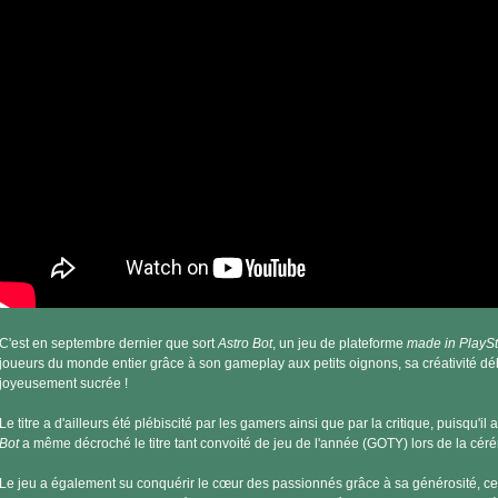
C'est en septembre dernier que sort
Astro Bot
, un jeu de plateforme
made in PlaySt
joueurs du monde entier grâce à son gameplay aux petits oignons, sa créativité d
joyeusement sucrée !
Le titre a d'ailleurs été plébiscité par les gamers ainsi que par la critique, puisqu'i
Bot
a même décroché le titre tant convoité de jeu de l'année (GOTY) lors de la c
Le jeu a également su conquérir le cœur des passionnés grâce à sa générosité, ce 