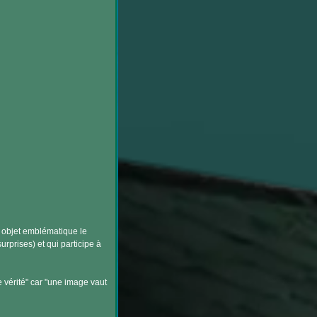
 objet emblématique le
rprises) et qui participe à
 vérité" car "une image vaut