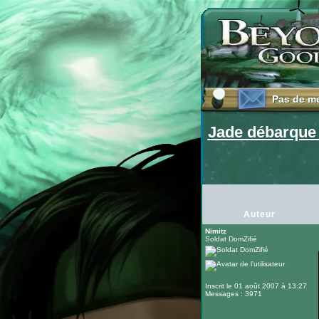
Pas de m
Pas de m
Jade débarque d
Auteur
Nimitz
Soldat DomZifié
Inscrit le 01 août 2007 à 13:27
Messages : 3971