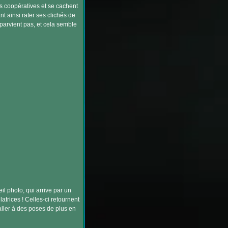
s coopératives et se cachent
nt ainsi rater ses clichés de
parvient pas, et cela semble
il photo, qui arrive par un
trices ! Celles-ci retournent
 aller à des poses de plus en