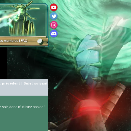
des membres
|
FAQ
t précédent
|
Sujet suivant
 soir, donc n'utilisez pas de '