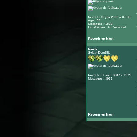
Inscrit le 15 juin 2008 à 02:08
Age : 33
Messages : 1582
Localisation : Au 7ème ciel
Revenir en haut
Nimitz
Soldat DomZifié
Inscrit le 01 août 2007 à 13:27
Messages : 3971
Revenir en haut