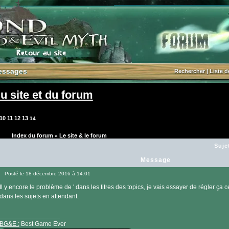
essages
essages
Rechercher
|
Liste 
u site et du forum
10
11
12
13
14
Index du forum
Le site & le forum
»
Suje
Message
Posté le 18 décembre 2016 à 14:01
Message
Il y encore le problème de ' dans les titres des topics, je vais essayer de régler ça ce
dans les sujets en attendant.
_________________
BG&E :
Best Game Ever