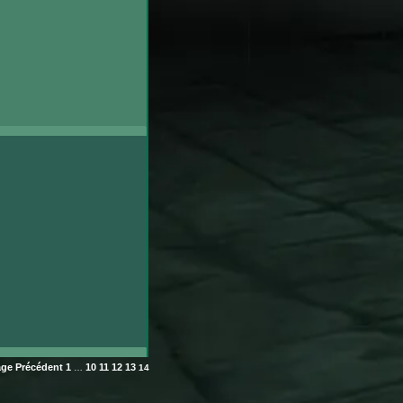
age
Précédent
1
10
11
12
13
…
14