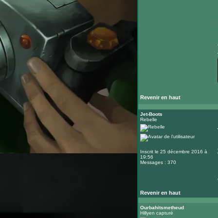
Revenir en haut
Jet-Boots
Rebelle
Inscrit le 25 décembre 2016 à
19:56
Messages : 370
Revenir en haut
Ourbahitsmetheud
Hillyen capturé