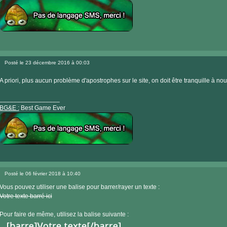
Visiter
le
Posté le 23 décembre 2016 à 00:03
site
Message
internet
A priori, plus aucun problème d'apostrophes sur le site, on doit être tranquille à n
_________________
BG&E :
Best Game Ever
Visiter
le
Posté le 06 février 2018 à 10:40
site
Message
internet
Vous pouvez utiliser une balise pour barrer/rayer un texte :
Votre texte barré ici
Pour faire de même, utilisez la balise suivante :