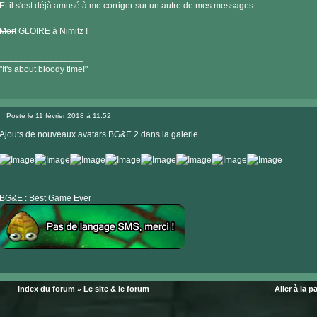
Et il s'est déjà amusé à me corriger sur un autre de mes messages.
Mort
GLOIRE à Nimitz !
_________________
"It's about bloody time!"
Visiter
le
Posté le 11 février 2018 à 11:52
site
Message
internet
Ajouts de nouveaux avatars BG&E 2 dans la galerie.
_________________
BG&E :
Best Game Ever
Visiter
le
Index du forum
Le site & le forum
Aller à la p
»
site
internet