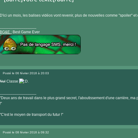
D'ici un mois, les balises vidéos vont revenir, plus de nouvelles comme "spoiler" et 
_________________
BG&E :
Best Game Ever
Visiter
le
Posté le 06 février 2018 à 20:03
site
Message
internet
Nul
Classe
.
_________________
"Deux ans de travail dans le plus grand secret, l'aboutissement d'une carrière, ma pe
!"
"C'est le moyen de transport du futur !"
Posté le 08 février 2018 à 09:32
Message