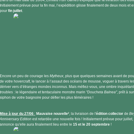
Dans un mail daté du 18/04,
Limited Run Games
explique que la livraison des édit
Initialement prévue pour la fin mai, l’expédition glisse finalement de deux mois e
pour
fin juillet
.
Encore un peu de courage les
Mytheux
, plus que quelques semaines avant de po
de votre hovercraft, le lancer à l’assaut des océans de mousse, voguer à travers le
dériver vers d’étranges mondes inconnus. Mais méfiez-vous, une ombre inquiétan
troubles : le légendaire et tentaculaire monstre marin
"Doucheta Balnea"
, prêt à su
siphon de votre baignoire pour défier les plus téméraires !
Mise à jour du 27/06
:
Mauvaise nouvelle²
, la livraison de l'
édition collector
de
Be
Anniversary Edition
est retardée une nouvelle fois ! Initialement prévue pour juillet,
annonce qu'elle aura finalement lieu entre le
15 et le 20 septembre
!