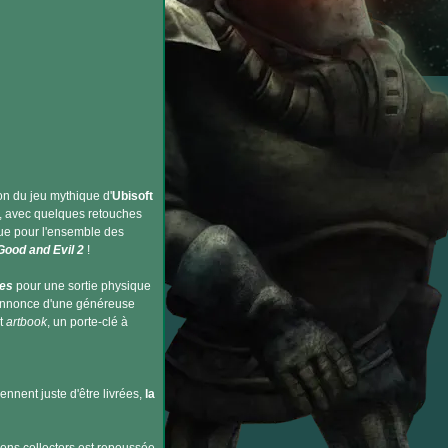
ion du jeu mythique d'
Ubisoft
, avec quelques retouches
ique pour l'ensemble des
ood and Evil 2
!
es
pour une sortie physique
l'annonce d'une généreuse
t
artbook
, un porte-clé à
ennent juste d'être livrées,
la