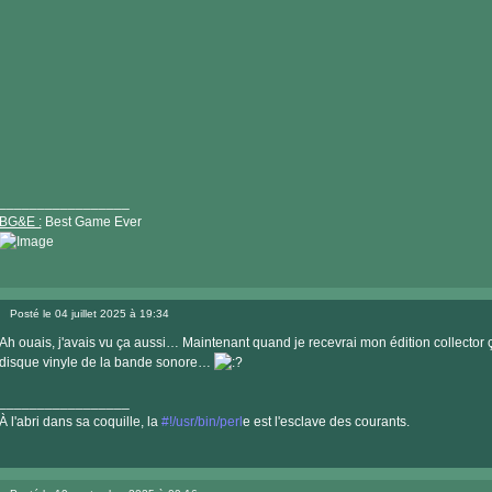
_________________
BG&E :
Best Game Ever
Visiter
le
Posté le 04 juillet 2025 à 19:34
site
Message
internet
Ah ouais, j'avais vu ça aussi… Maintenant quand je recevrai mon édition collector ça
disque vinyle de la bande sonore…
_________________
À l'abri dans sa coquille, la
#!/usr/bin/perl
e est l'esclave des courants.
Visiter
le