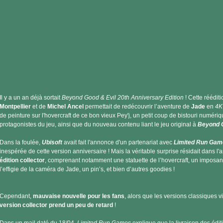
Il y a un an déjà sortait
Beyond Good & Evil 20th Anniversary Edition
! Cette réédit
Montpellier
et de
Michel Ancel
permettait de redécouvrir l’aventure de
Jade
en
4K
de peinture sur l'hovercraft de ce bon vieux Pey'j, un petit coup de bistouri numér
protagonistes du jeu, ainsi que du nouveau contenu liant le jeu original à
Beyond G
Dans la foulée,
Ubisoft
avait fait l'annonce d'un partenariat avec
Limited Run Gam
inespérée de cette version anniversaire ! Mais la véritable surprise résidait dans 
édition collector
, comprenant notamment une statuette de l’hovercraft, un imposan
l’effigie de la caméra de Jade, un pin’s, et bien d’autres goodies !
Cependant,
mauvaise nouvelle pour les fans
, alors que les versions classiques vi
version collector prend un peu de retard
!