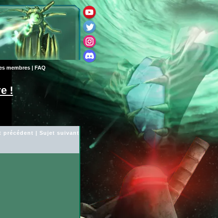
des membres
|
FAQ
e !
t précédent
|
Sujet suivant