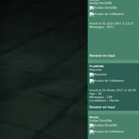
Soldat DomZifié
Inscrit le 01 août 2007 à 13:27
Messages : 3971
Revenir en haut
PluMGMK
Reporter
Inscrit le 04 février 2017 à 18:55
Age : 30
Messages : 236
Localisation : Irlande
Revenir en haut
Nimitz
Soldat DomZifié