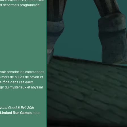
ions collectors est repoussée.
t est désormais programmée
uvoir prendre les commandes
s mers de bulles de savon et
te rôde dans ces eaux
rgir du mystérieux et abyssal
yond Good & Evil 20th
Limited Run Games
nous