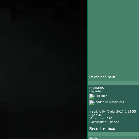
Revenir en haut
PluMGMK
Reporter
Inscrit le 04 février 2017 à 18:55
Age : 30
Messages : 236
Localisation : Irlande
Revenir en haut
Nimitz