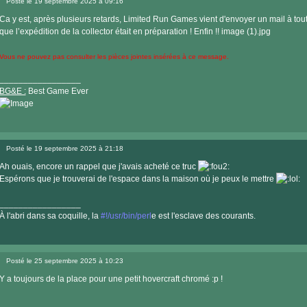
Posté le 19 septembre 2025 à 09:16
site
Message
internet
Ca y est, après plusieurs retards, Limited Run Games vient d'envoyer un mail à to
que l’expédition de la collector était en préparation ! Enfin !!
image (1).jpg
Vous ne pouvez pas consulter les pièces jointes insérées à ce message.
_________________
BG&E :
Best Game Ever
Visiter
le
Posté le 19 septembre 2025 à 21:18
site
Message
internet
Ah ouais, encore un rappel que j'avais acheté ce truc
Espérons que je trouverai de l'espace dans la maison où je peux le mettre
_________________
À l'abri dans sa coquille, la
#!/usr/bin/perl
e est l'esclave des courants.
Visiter
le
Posté le 25 septembre 2025 à 10:23
site
Message
internet
Y a toujours de la place pour une petit hovercraft chromé :p !
_________________