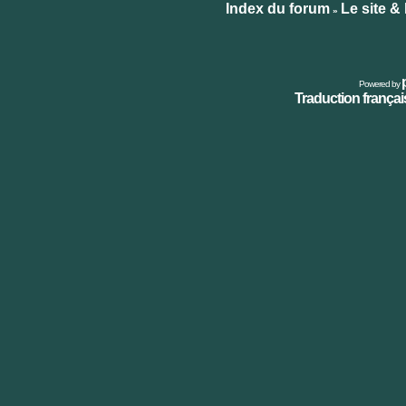
le
Index du forum
Le site &
»
site
internet
Powered by
Traduction français