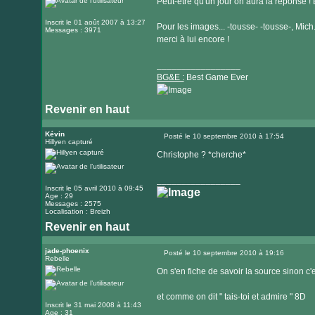
Peut-être qu'un jour on aura la réponse !
Inscrit le 01 août 2007 à 13:27
Pour les images... -tousse- -tousse-, Mich
Messages : 3971
merci à lui encore !
_________________
BG&E :
Best Game Ever
Revenir en haut
Visiter
le
Kévin
Posté le 10 septembre 2010 à 17:54
Hillyen capturé
Message
site
Christophe ? *cherche*
internet
_________________
Inscrit le 05 avril 2010 à 09:45
Age : 29
Messages : 2575
Localisation : Breizh
Revenir en haut
jade-phoenix
Posté le 10 septembre 2010 à 19:16
Rebelle
Message
On s'en fiche de savoir la source sinon c'
et comme on dit " tais-toi et admire " 8D
Inscrit le 31 mai 2008 à 11:43
Age : 31