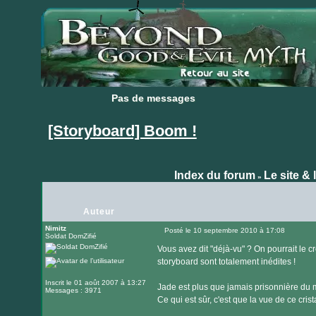
Pas de messages
Pas de messages
[Storyboard] Boom !
Index du forum
Le site & 
»
Auteur
Nimitz
Posté le 10 septembre 2010 à 17:08
Soldat DomZifié
Message
Vous avez dit "déjà-vu" ? On pourrait le
storyboard sont totalement inédites !
Inscrit le 01 août 2007 à 13:27
Jade est plus que jamais prisonnière du 
Messages : 3971
Ce qui est sûr, c'est que la vue de ce cris