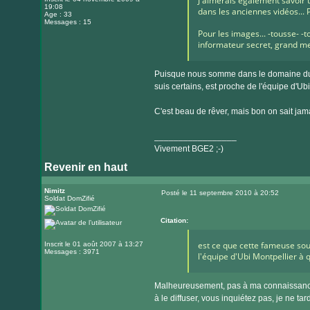
J'aimerais également savoir t
19:08
dans les anciennes vidéos... 
Age : 33
Messages : 15
Pour les images... -tousse- -
informateur secret, grand mer
Puisque nous somme dans le domaine du co
suis certains, est proche de l'équipe d'U
C'est beau de rêver, mais bon on sait ja
_________________
Vivement BGE2 ;-)
Revenir en haut
Nimitz
Posté le 11 septembre 2010 à 20:52
Soldat DomZifié
Message
Citation:
est ce que cette fameuse sour
Inscrit le 01 août 2007 à 13:27
Messages : 3971
l'équipe d'Ubi Montpellier à
Malheureusement, pas à ma connaissance ! 
à le diffuser, vous inquiétez pas, je ne ta