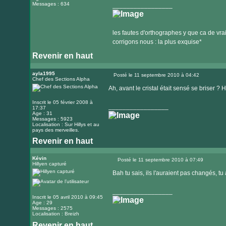
Messages : 634
_________________
les fautes d'orthographes y que ca de vrai
corrigons nous : la plus exquise*
Revenir en haut
ayla1995
Posté le 11 septembre 2010 à 04:42
Chef des Sections Alpha
Message
Ah, avant le cristal était sensé se briser 
Inscrit le 05 février 2008 à
_________________
17:37
Age : 31
Messages : 5923
Localisation : Sur Hillys et au
pays des merveilles.
Revenir en haut
Visiter
le
Kévin
Posté le 11 septembre 2010 à 07:49
Hillyen capturé
Message
site
Bah tu sais, ils l'auraient pas changés, tu
internet
_________________
Inscrit le 05 avril 2010 à 09:45
Age : 29
Messages : 2575
Localisation : Breizh
Revenir en haut