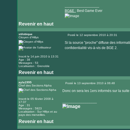
_________________
BG&E :
Best Game Ever
Revenir en haut
Visiter
le
stilobique
Posté le 12 septembre 2010 à 20:31
Citoyen d'Hillys
Message
site
Si la source "proche" diffuse des informati
internet
confidentialité vis-à-vis de BGE 2.
Inscrit le 14 juin 2010 à 13:31
Age : 38
Messages : 53
Localisation : Grenoble
Revenir en haut
Visiter
le
ayla1995
Posté le 13 septembre 2010 à 06:48
Chef des Sections Alpha
Message
site
Donc on sera les 1ers informés sur la suite
internet
Inscrit le 05 février 2008 à
_________________
17:37
Age : 31
Messages : 5923
Localisation : Sur Hillys et au
pays des merveilles.
Revenir en haut
Visiter