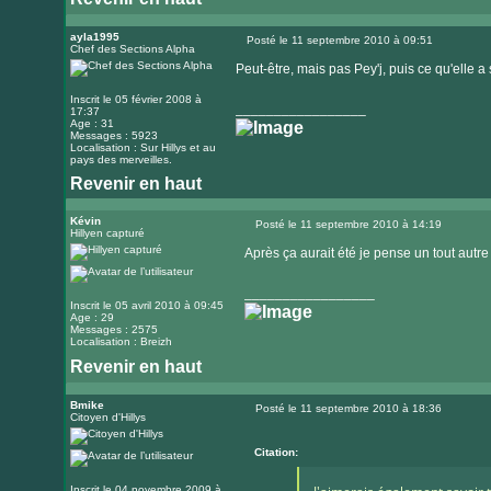
ayla1995
Posté le 11 septembre 2010 à 09:51
Chef des Sections Alpha
Message
Peut-être, mais pas Pey'j, puis ce qu'elle a 
Inscrit le 05 février 2008 à
_________________
17:37
Age : 31
Messages : 5923
Localisation : Sur Hillys et au
pays des merveilles.
Revenir en haut
Visiter
le
Kévin
Posté le 11 septembre 2010 à 14:19
Hillyen capturé
Message
site
Après ça aurait été je pense un tout autre
internet
_________________
Inscrit le 05 avril 2010 à 09:45
Age : 29
Messages : 2575
Localisation : Breizh
Revenir en haut
Bmike
Posté le 11 septembre 2010 à 18:36
Citoyen d'Hillys
Message
Citation:
Inscrit le 04 novembre 2009 à