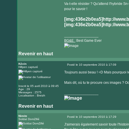
Va-t-elle résister ? Qu'attend l'hybride Sn
pour le savoir !
[img:436e2b0ea5]http://www.
[img:436e2b0ea5]http://www.
_________________
BG&E :
Best Game Ever
Revenir en haut
Visiter
le
Kévin
Posté le 10 septembre 2010 à 17:09
Hillyen capturé
Message
site
Toujours aussi beau ! =D Mais pourquoi le
internet
Mais dit, où tu te procure ces images ? O
Inscrit le 05 avril 2010 à 09:45
Age : 29
Messages : 2575
_________________
Localisation : Breizh
Revenir en haut
Nimitz
Posté le 10 septembre 2010 à 17:29
Soldat DomZifié
Message
J'aimerais également savoir toute l'histoi