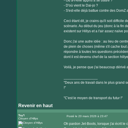
- Où a-t-elle appris à se battre ?
- D'où vient le Dai-jo ?
- S'est-elle déjà battue contre des DomZ 
Ceci étant dit, je crains qu'il soit diffici
scénario. Au début du jeu (donc à la fin 
existent sur Hillys et a l'air assez naïve p
Donc j'ai une autre idée : au lieu de centre
de plein de choses (même s'il cache tout 
répondre à toutes les questions précéde
dont il est devenu chef de la section hilly
Voilà, je pense que j'ai beaucoup dérivé
_________________
"Deux ans de travail dans le plus grand se
!"
"C'est le moyen de transport du futur !"
Revenir en haut
Toy'l
Posté le 20 mars 2026 à 23:47
Citoyen d'Hillys
Message
Oh pardon Jet-Boots, lorsque j'ai écrit le