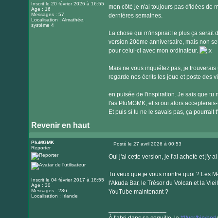
Inscrit le 20 février 2026 à 16:55
mon côté je n'ai toujours pas d'idées de m
Age : 16
Messages : 57
dernières semaines.
Localisation : Almathée,
système 4
La chose qui m'inspirait le plus ça serait
version 20ème anniversaire, mais non seule
pour celui-ci avec mon ordinateur.
Mais ne vous inquiétez pas, je trouverais
regarde nos écrits les joue et poste des 
en puisée de l'inspiration. Je sais que tu 
l'as PluMGMK, et si oui alors accepterais-tu
Et puis si tu ne le savais pas, ça pourrait t
Revenir en haut
PluMGMK
Posté le 27 avril 2026 à 00:53
Reporter
Message
Oui j'ai cette version, je l'ai acheté et j'y
Tu veux que je vous montre quoi ? Les M-
Inscrit le 04 février 2017 à 18:55
l'Akuda Bar, le Trésor du Volcan et la Vie
Age : 30
Messages : 236
YouTube maintenant ?
Localisation : Irlande
_________________