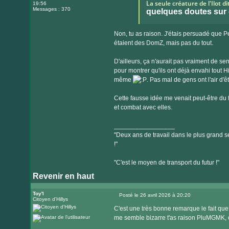
La seule créature de l'Ilot d
19:56
Messages : 370
quelques doutes sur
Non, tu as raison. J'étais persuadé que Pe
étaient des DomZ, mais pas du tout.
D'ailleurs, ça n'aurait pas vraiment de s
pour montrer qu'ils ont déjà envahi tout H
même
. Pas mal de gens ont l'air d'êt
Cette fausse idée me venait peut-être du fa
et combat avec elles.
_________________
"Deux ans de travail dans le plus grand se
!"
"C'est le moyen de transport du futur !"
Revenir en haut
Toy'l
Posté le 26 avril 2026 à 20:20
Citoyen d'Hillys
Message
C'est une très bonne remarque le fait qu
me semble bizarre t'as raison PluMGMK, ça