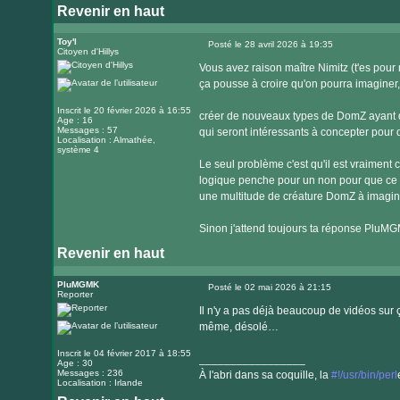
Revenir en haut
Visiter
le
Toy'l
Posté le 28 avril 2026 à 19:35
Citoyen d'Hillys
Message
site
Vous avez raison maître Nimitz (t'es pou
internet
ça pousse à croire qu'on pourra imaginer,
Inscrit le 20 février 2026 à 16:55
créer de nouveaux types de DomZ ayant de
Age : 16
Messages : 57
qui seront intéressants à concepter pour
Localisation : Almathée,
système 4
Le seul problème c'est qu'il est vraiment
logique penche pour un non pour que ce s
une multitude de créature DomZ à imagi
Sinon j'attend toujours ta réponse PluM
Revenir en haut
PluMGMK
Posté le 02 mai 2026 à 21:15
Reporter
Message
Il n'y a pas déjà beaucoup de vidéos sur ça
même, désolé…
Inscrit le 04 février 2017 à 18:55
_________________
Age : 30
Messages : 236
À l'abri dans sa coquille, la
#!/usr/bin/perl
Localisation : Irlande