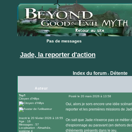
Pas de messages
Pas de messages
Jade, la reporter d'action
Index du forum
Détente
»
Auteur
Toy'l
Posté le 20 mars 2026 à 13:58
Citoyen d'Hillys
Message
Oui, alors je sors encore une idée scénari
reporter et les premières missions de Jad
Inscrit le 20 février 2026 à 16:55
On sait que Jade n'exerce pas ce métier de
Age : 16
Messages : 57
d'espionnage au paravant (en dehors des b
Localisation : Almathée,
d'éléments présents dans le jeu.
système 4