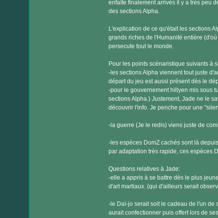
enfaîte finalement arrivés il y a très peu
des sections Alpha.
L'explication de ce qu'était les sections A
grands riches de l'Humanité entière (d'où
persecute tout le monde.
Pour les points scénaristique suivants à s
-les sections Alpha viennent tout juste d'
départ du jeu est aussi présent dès le dép
-pour le gouvernement hillyen mis sous tu
sections Alpha.) Justement, Jade ne le sav
découvrir l'info. Je penche pour une "sil
-la guerre (Je le redis) viens juste de co
-les espèces DomZ cachés sont là depuis 
par adaptation très rapide, ces espèces D
Questions relatives à Jade:
-elle a appris à se battre dès le plus jeu
d'art martiaux. (qui d'ailleurs serait observ
-le Daï-jo serait soit le cadeau de l'un de 
aurait confectionner puis offert lors de se