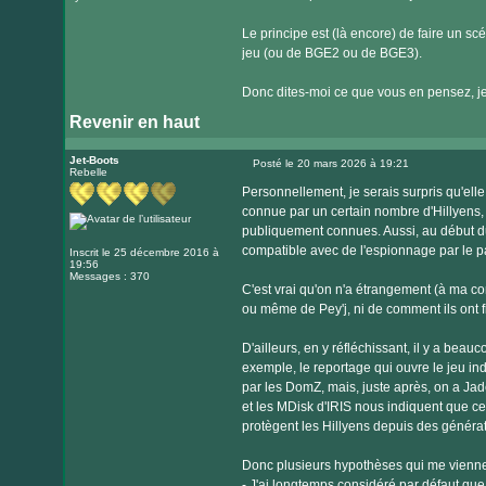
Le principe est (là encore) de faire un s
jeu (ou de BGE2 ou de BGE3).
Donc dites-moi ce que vous en pensez, je s
Revenir en haut
Jet-Boots
Posté le 20 mars 2026 à 19:21
Rebelle
Message
Personnellement, je serais surpris qu'ell
connue par un certain nombre d'Hillyens, 
publiquement connues. Aussi, au début du 
compatible avec de l'espionnage par le p
Inscrit le 25 décembre 2016 à
19:56
Messages : 370
C'est vrai qu'on n'a étrangement (à ma c
ou même de Pey'j, ni de comment ils ont f
D'ailleurs, en y réfléchissant, il y a bea
exemple, le reportage qui ouvre le jeu in
par les DomZ, mais, juste après, on a Jade
et les MDisk d'IRIS nous indiquent que ce
protègent les Hillyens depuis des générat
Donc plusieurs hypothèses qui me viennen
- J'ai longtemps considéré par défaut que