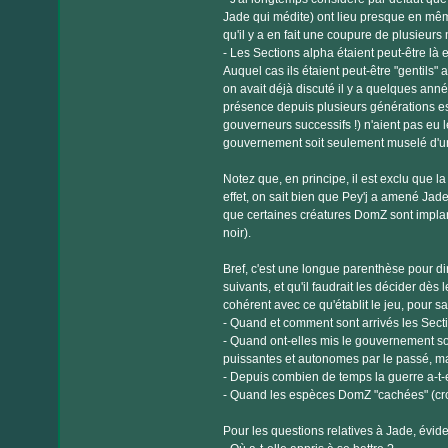
Jade qui médite) ont lieu presque en même
qu'il y a en fait une coupure de plusieur
- Les Sections alpha étaient peut-être l
Auquel cas ils étaient peut-être "gentils
on avait déjà discuté il y a quelques année
présence depuis plusieurs générations es
gouverneurs successifs !) n'aient pas eu l
gouvernement soit seulement muselé d'u
Notez que, en principe, il est exclu que l
effet, on sait bien que Pey'j a amené Jade 
que certaines créatures DomZ sont implan
noir).
Bref, c'est une longue parenthèse pour di
suivants, et qu'il faudrait les décider dè
cohérent avec ce qu'établit le jeu, pour 
- Quand et comment sont arrivés les Sect
- Quand ont-elles mis le gouvernement sou
puissantes et autonomes par le passé, mai
- Depuis combien de temps la guerre a-t-el
- Quand les espèces DomZ "cachées" (croc
Pour les questions relatives à Jade, évid