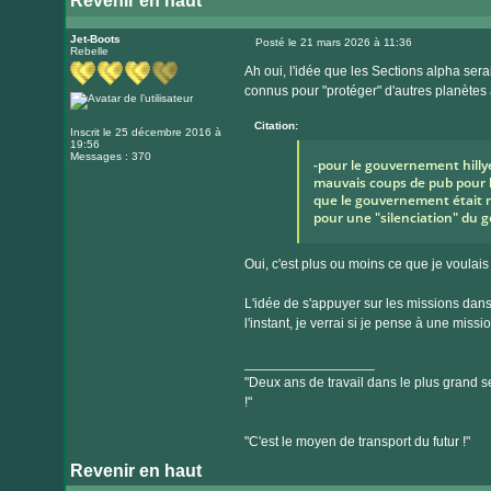
Revenir en haut
Jet-Boots
Posté le 21 mars 2026 à 11:36
Rebelle
Message
Ah oui, l'idée que les Sections alpha sera
connus pour "protéger" d'autres planètes 
Citation:
Inscrit le 25 décembre 2016 à
19:56
Messages : 370
-pour le gouvernement hillye
mauvais coups de pub pour le
que le gouvernement était mu
pour une "silenciation" du
Oui, c'est plus ou moins ce que je voulais
L'idée de s'appuyer sur les missions dans
l'instant, je verrai si je pense à une missi
_________________
"Deux ans de travail dans le plus grand se
!"
"C'est le moyen de transport du futur !"
Revenir en haut