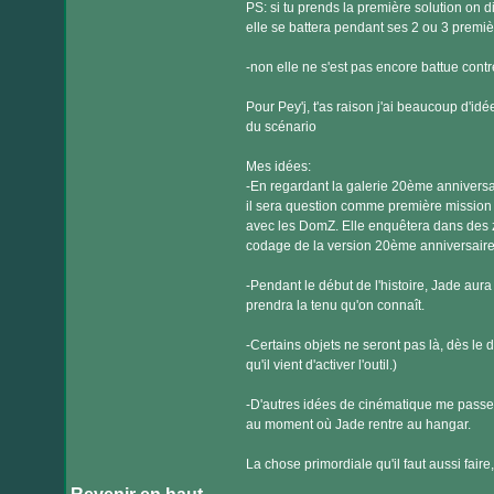
PS: si tu prends la première solution on di
elle se battera pendant ses 2 ou 3 premiè
-non elle ne s'est pas encore battue cont
Pour Pey'j, t'as raison j'ai beaucoup d'idée
du scénario
Mes idées:
-En regardant la galerie 20ème anniversaire
il sera question comme première mission 
avec les DomZ. Elle enquêtera dans des 
codage de la version 20ème anniversaire.) 
-Pendant le début de l'histoire, Jade aur
prendra la tenu qu'on connaît.
-Certains objets ne seront pas là, dès le
qu'il vient d'activer l'outil.)
-D'autres idées de cinématique me passent
au moment où Jade rentre au hangar.
La chose primordiale qu'il faut aussi faire