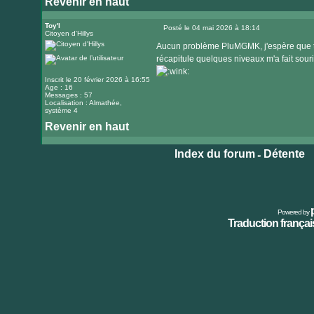
Revenir en haut
Visiter
le
Toy'l
Posté le 04 mai 2026 à 18:14
Citoyen d'Hillys
Message
site
Aucun problème PluMGMK, j'espère que tu a
internet
récapitule quelques niveaux m'a fait souri
Inscrit le 20 février 2026 à 16:55
Age : 16
Messages : 57
Localisation : Almathée,
système 4
Revenir en haut
Index du forum
Détente
»
Powered by
Traduction français