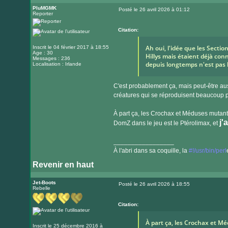
PluMGMK
Posté le 26 avril 2026 à 01:12
Reporter
Message
Citation:
Ah oui, l'idée que les Secti
Inscrit le 04 février 2017 à 18:55
Age : 30
Hillys mais étaient déjà con
Messages : 236
depuis longtemps n'est pas 
Localisation : Irlande
C'est probablement ça, mais peut-être auss
créatures qui se réproduisent beaucoup 
À part ça, les Crochax et Méduses mutante
j'
DomZ dans le jeu est le Ptérolimax, et
_________________
À l'abri dans sa coquille, la
#!/usr/bin/perl
Revenir en haut
Visiter
le
Jet-Boots
Posté le 26 avril 2026 à 18:55
Rebelle
Message
site
internet
Citation:
À part ça, les Crochax et 
Inscrit le 25 décembre 2016 à