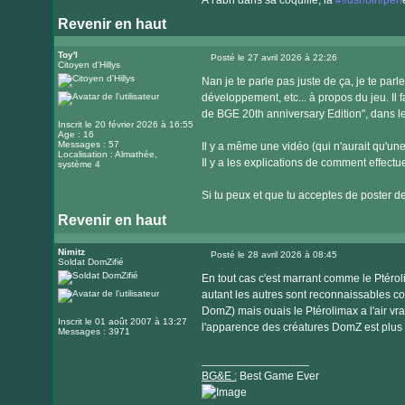
À l'abri dans sa coquille, la
#!/usr/bin/perl
Revenir en haut
Visiter
le
Toy'l
Posté le 27 avril 2026 à 22:26
Citoyen d'Hillys
Message
site
Nan je te parle pas juste de ça, je te par
internet
développement, etc... à propos du jeu. Il
de BGE 20th anniversary Edition", dans 
Inscrit le 20 février 2026 à 16:55
Age : 16
Messages : 57
Il y a même une vidéo (qui n'aurait qu'une
Localisation : Almathée,
Il y a les explications de comment effectu
système 4
Si tu peux et que tu acceptes de poster de
Revenir en haut
Nimitz
Posté le 28 avril 2026 à 08:45
Soldat DomZifié
Message
En tout cas c'est marrant comme le Ptéro
autant les autres sont reconnaissables 
DomZ) mais ouais le Ptérolimax a l'air vra
Inscrit le 01 août 2007 à 13:27
l'apparence des créatures DomZ est plus v
Messages : 3971
_________________
BG&E :
Best Game Ever