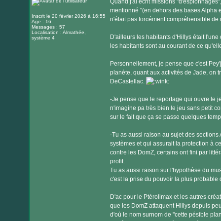
Quand j'ai écrit missions "d'espionnages", 
mentionné "(en dehors des bases Alpha et e
Inscrit le 20 février 2026 à 16:55
n'était pas forcément compréhensible de 
Age : 16
Messages : 57
Localisation : Almathée,
D'ailleurs les habitants d'Hillys était l'u
système 4
les habitants sont au courant de ce qu'ell
Personnellement, je pense que c'est Pey'j
planète, quant aux activités de Jade, on t
DeCastellac.
-Je pense que le reportage qui ouvre le j
n'imagine pa très bien le jeu sans petit c
sur le fait que ça se passe quelques tem
-Tu as aussi raison au sujet des sections
systèmes et qui assurait la protection à c
contre les DomZ, certains ont fini par lit
profit.
Tu as aussi raison sur l'hypothèse du m
c'est la prise du pouvoir la plus probable
D'ac pour le Ptérolimax et les autres créa
que les DomZ attaquent Hillys depuis peut 
d'où le nom surnom de "cette pésible plan