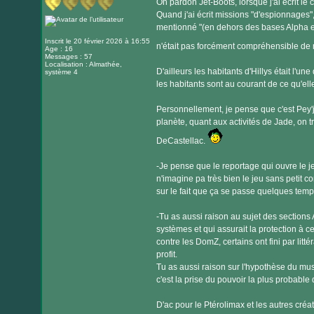
Oh pardon Jet-Boots, lorsque j'ai écrit le
Quand j'ai écrit missions "d'espionnages", 
mentionné "(en dehors des bases Alpha et e
Inscrit le 20 février 2026 à 16:55
n'était pas forcément compréhensible de 
Age : 16
Messages : 57
Localisation : Almathée,
D'ailleurs les habitants d'Hillys était l'u
système 4
les habitants sont au courant de ce qu'ell
Personnellement, je pense que c'est Pey'j
planète, quant aux activités de Jade, on t
DeCastellac.
-Je pense que le reportage qui ouvre le j
n'imagine pa très bien le jeu sans petit c
sur le fait que ça se passe quelques tem
-Tu as aussi raison au sujet des sections
systèmes et qui assurait la protection à c
contre les DomZ, certains ont fini par lit
profit.
Tu as aussi raison sur l'hypothèse du m
c'est la prise du pouvoir la plus probable
D'ac pour le Ptérolimax et les autres créa