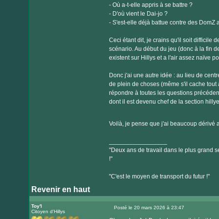
- Où a-t-elle appris à se battre ?
- D'où vient le Dai-jo ?
- S'est-elle déjà battue contre des DomZ 
Ceci étant dit, je crains qu'il soit diffici
scénario. Au début du jeu (donc à la fin 
existent sur Hillys et a l'air assez naïve p
Donc j'ai une autre idée : au lieu de centre
de plein de choses (même s'il cache tout 
répondre à toutes les questions précéde
dont il est devenu chef de la section hilly
Voilà, je pense que j'ai beaucoup dérivé
_________________
"Deux ans de travail dans le plus grand se
!"
"C'est le moyen de transport du futur !"
Revenir en haut
Toy'l
Posté le 20 mars 2026 à 23:47
Citoyen d'Hillys
Message