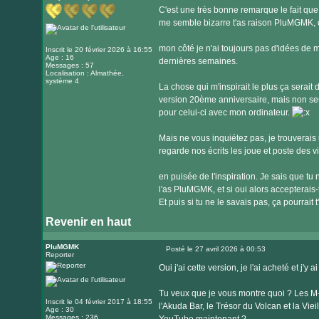
C'est une très bonne remarque le fait qu
me semble bizarre t'as raison PluMGMK, ça
mon côté je n'ai toujours pas d'idées de m
Inscrit le 20 février 2026 à 16:55
Age : 16
dernières semaines.
Messages : 57
Localisation : Almathée,
système 4
La chose qui m'inspirait le plus ça serait
version 20ème anniversaire, mais non seule
pour celui-ci avec mon ordinateur.
Mais ne vous inquiétez pas, je trouverais
regarde nos écrits les joue et poste des 
en puisée de l'inspiration. Je sais que tu 
l'as PluMGMK, et si oui alors accepterais-tu
Et puis si tu ne le savais pas, ça pourrait t
Revenir en haut
PluMGMK
Posté le 27 avril 2026 à 00:53
Reporter
Message
Oui j'ai cette version, je l'ai acheté et j'y
Tu veux que je vous montre quoi ? Les M-
Inscrit le 04 février 2017 à 18:55
l'Akuda Bar, le Trésor du Volcan et la Vie
Age : 30
Messages : 236