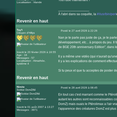
YouTube maintenant ?
Localisation : Irlande
_________________
À l'abri dans sa coquille, la
#!/usr/bin/perl
Revenir en haut
Visiter
le
Toy'l
Posté le 27 avril 2026 à 22:26
Citoyen d'Hillys
Message
site
Nan je te parle pas juste de ça, je te par
internet
développement, etc... à propos du jeu. Il
de BGE 20th anniversary Edition", dans 
Inscrit le 20 février 2026 à 16:55
Age : 16
Il y a même une vidéo (qui n'aurait qu'une
Messages : 57
Localisation : Almathée,
Il y a les explications de comment effectu
système 4
Si tu peux et que tu acceptes de poster de
Revenir en haut
Nimitz
Posté le 28 avril 2026 à 08:45
Soldat DomZifié
Message
En tout cas c'est marrant comme le Ptéro
autant les autres sont reconnaissables 
DomZ) mais ouais le Ptérolimax a l'air vra
Inscrit le 01 août 2007 à 13:27
l'apparence des créatures DomZ est plus v
Messages : 3971