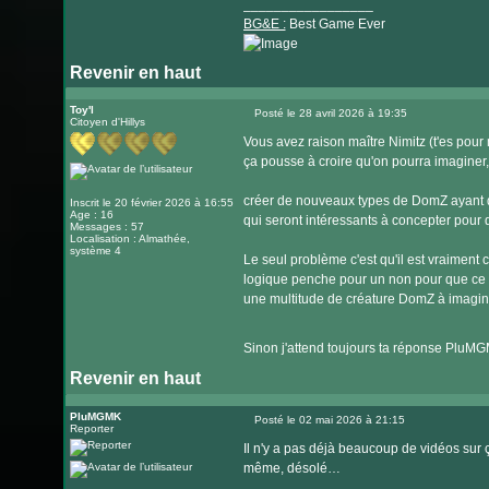
_________________
BG&E :
Best Game Ever
Revenir en haut
Visiter
le
Toy'l
Posté le 28 avril 2026 à 19:35
Citoyen d'Hillys
Message
site
Vous avez raison maître Nimitz (t'es pou
internet
ça pousse à croire qu'on pourra imaginer,
créer de nouveaux types de DomZ ayant de
Inscrit le 20 février 2026 à 16:55
Age : 16
qui seront intéressants à concepter pour
Messages : 57
Localisation : Almathée,
système 4
Le seul problème c'est qu'il est vraiment
logique penche pour un non pour que ce s
une multitude de créature DomZ à imagi
Sinon j'attend toujours ta réponse PluM
Revenir en haut
PluMGMK
Posté le 02 mai 2026 à 21:15
Reporter
Message
Il n'y a pas déjà beaucoup de vidéos sur ça
même, désolé…