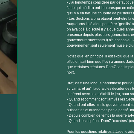
- J'ai longtemps considéré par défaut que
Jade qui médite) ont lieu presque en même
qu'il y a en fait une coupure de plusieur
- Les Sections alpha étaient peut-être l
Auquel cas ils étaient peut-être "gentils
on avait déjà discuté il y a quelques année
présence depuis plusieurs générations es
gouverneurs successifs !) n'aient pas eu l
gouvernement soit seulement muselé d'u
Notez que, en principe, il est exclu que l
effet, on sait bien que Pey'j a amené Jade 
que certaines créatures DomZ sont implan
noir).
Bref, c'est une longue parenthèse pour di
suivants, et qu'il faudrait les décider dè
cohérent avec ce qu'établit le jeu, pour 
- Quand et comment sont arrivés les Sect
- Quand ont-elles mis le gouvernement sou
puissantes et autonomes par le passé, mai
- Depuis combien de temps la guerre a-t-el
- Quand les espèces DomZ "cachées" (croc
Pour les questions relatives à Jade, évid