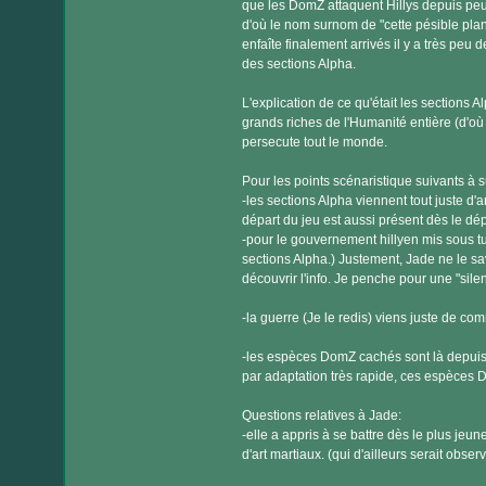
que les DomZ attaquent Hillys depuis peut 
d'où le nom surnom de "cette pésible plan
enfaîte finalement arrivés il y a très peu
des sections Alpha.
L'explication de ce qu'était les sections A
grands riches de l'Humanité entière (d'où
persecute tout le monde.
Pour les points scénaristique suivants à s
-les sections Alpha viennent tout juste d'
départ du jeu est aussi présent dès le dép
-pour le gouvernement hillyen mis sous tu
sections Alpha.) Justement, Jade ne le sav
découvrir l'info. Je penche pour une "sil
-la guerre (Je le redis) viens juste de co
-les espèces DomZ cachés sont là depuis 
par adaptation très rapide, ces espèces D
Questions relatives à Jade:
-elle a appris à se battre dès le plus jeu
d'art martiaux. (qui d'ailleurs serait observ