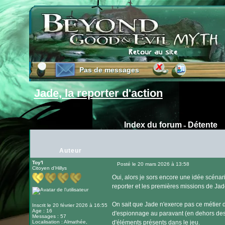
Pas de messages
Pas de messages
Jade, la reporter d'action
Index du forum
Détente
»
Auteur
Toy'l
Posté le 20 mars 2026 à 13:58
Citoyen d'Hillys
Message
Oui, alors je sors encore une idée scénari
reporter et les premières missions de Jad
On sait que Jade n'exerce pas ce métier de
Inscrit le 20 février 2026 à 16:55
Age : 16
d'espionnage au paravant (en dehors des b
Messages : 57
Localisation : Almathée,
d'éléments présents dans le jeu.