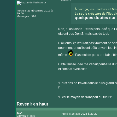
À part ça, les Crochax et 
Inscrit le 25 décembre 2016 à
La seule créature de l'Ilot d
19:56
Messages : 370
quelques doutes sur
Non, tu as raison. J'étais persuadé que Pe
étaient des DomZ, mais pas du tout.
D'ailleurs, ça n'aurait pas vraiment de s
pour montrer qu'ils ont déjà envahi tout H
même
. Pas mal de gens ont l'air d'êtr
Cette fausse idée me venait peut-être du fa
et combat avec elles.
_________________
"Deux ans de travail dans le plus grand se
!"
"C'est le moyen de transport du futur !"
Revenir en haut
Toy'l
Posté le 26 avril 2026 à 20:20
Citoyen d'Hillys
Message