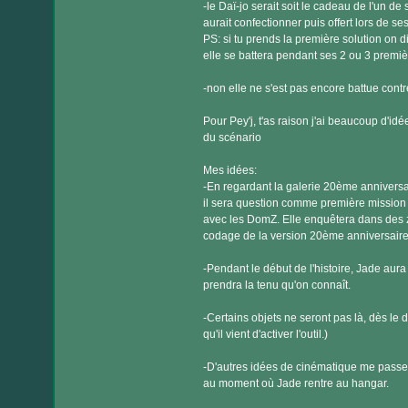
-le Daï-jo serait soit le cadeau de l'un de 
aurait confectionner puis offert lors de se
PS: si tu prends la première solution on di
elle se battera pendant ses 2 ou 3 premiè
-non elle ne s'est pas encore battue cont
Pour Pey'j, t'as raison j'ai beaucoup d'idée
du scénario
Mes idées:
-En regardant la galerie 20ème anniversaire
il sera question comme première mission 
avec les DomZ. Elle enquêtera dans des 
codage de la version 20ème anniversaire.) 
-Pendant le début de l'histoire, Jade aur
prendra la tenu qu'on connaît.
-Certains objets ne seront pas là, dès le
qu'il vient d'activer l'outil.)
-D'autres idées de cinématique me passent
au moment où Jade rentre au hangar.