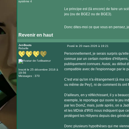
système 4
Le principe est (là encore) de faire un s
jeu (ou de BGE2 ou de BGE3).
Donc dites-moi ce que vous en pensez, je s
Revenir en haut
Jet-Boots
Posté le 20 mars 2026 à 19:21
Rebelle
Message
Personnellement, je serais surpris qu'ell
connue par un certain nombre d'Hillyens, 
publiquement connues. Aussi, au début du 
compatible avec de l'espionnage par le p
Inscrit le 25 décembre 2016 à
19:56
Messages : 370
C'est vrai qu'on n'a étrangement (à ma c
ou même de Pey'j, ni de comment ils ont f
D'ailleurs, en y réfléchissant, il y a bea
exemple, le reportage qui ouvre le jeu in
par les DomZ, mais, juste après, on a Jade
et les MDisk d'IRIS nous indiquent que ce
protègent les Hillyens depuis des générat
Donc plusieurs hypothèses qui me viennen