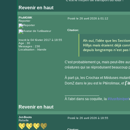
"C'est le moyen de transport du futur !"
Revenir en haut
PluMGMK
Posté le 26 avril 2026 à 01:12
Reporter
Message
Citation:
Ah oui, l'idée que les Secti
Inscrit le 04 février 2017 à 18:55
Age : 30
Hillys mais étaient déjà con
Messages : 236
depuis longtemps n'est pas 
Localisation : Irlande
C'est probablement ça, mais peut-être auss
créatures qui se réproduisent beaucoup 
À part ça, les Crochax et Méduses mutante
j'
DomZ dans le jeu est le Ptérolimax, et
_________________
À l'abri dans sa coquille, la
#!/usr/bin/perl
Revenir en haut
Visiter
le
Jet-Boots
Posté le 26 avril 2026 à 18:55
Rebelle
Message
site
internet
Citation: