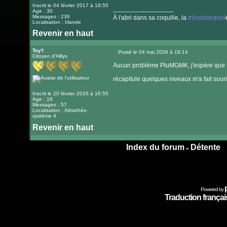
Inscrit le 04 février 2017 à 18:55
_________________
Age : 30
Messages : 236
À l'abri dans sa coquille, la
#!/usr/bin/perl
Localisation : Irlande
Revenir en haut
Visiter
le
Toy'l
Posté le 04 mai 2026 à 18:14
Citoyen d'Hillys
Message
site
Aucun problème PluMGMK, j'espère que tu a
internet
récapitule quelques niveaux m'a fait souri
Inscrit le 20 février 2026 à 16:55
Age : 16
Messages : 57
Localisation : Almathée,
système 4
Revenir en haut
Index du forum
Détente
»
Powered by
Traduction français