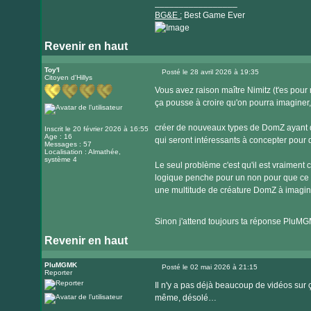
_________________
BG&E :
Best Game Ever
Revenir en haut
Visiter
le
Toy'l
Posté le 28 avril 2026 à 19:35
Citoyen d'Hillys
Message
site
Vous avez raison maître Nimitz (t'es pou
internet
ça pousse à croire qu'on pourra imaginer,
créer de nouveaux types de DomZ ayant de
Inscrit le 20 février 2026 à 16:55
Age : 16
qui seront intéressants à concepter pour
Messages : 57
Localisation : Almathée,
système 4
Le seul problème c'est qu'il est vraiment
logique penche pour un non pour que ce s
une multitude de créature DomZ à imagi
Sinon j'attend toujours ta réponse PluM
Revenir en haut
PluMGMK
Posté le 02 mai 2026 à 21:15
Reporter
Message
Il n'y a pas déjà beaucoup de vidéos sur ça
même, désolé…