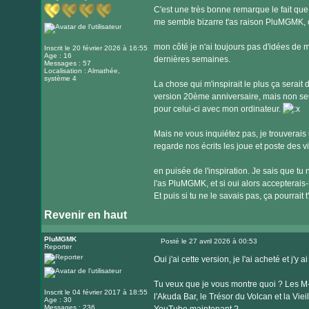
C'est une très bonne remarque le fait qu
me semble bizarre t'as raison PluMGMK, ça
mon côté je n'ai toujours pas d'idées de m
Inscrit le 20 février 2026 à 16:55
Age : 16
dernières semaines.
Messages : 57
Localisation : Almathée,
système 4
La chose qui m'inspirait le plus ça serait
version 20ème anniversaire, mais non seule
pour celui-ci avec mon ordinateur.
Mais ne vous inquiétez pas, je trouverais
regarde nos écrits les joue et poste des 
en puisée de l'inspiration. Je sais que tu 
l'as PluMGMK, et si oui alors accepterais-tu
Et puis si tu ne le savais pas, ça pourrait t
Revenir en haut
PluMGMK
Posté le 27 avril 2026 à 00:53
Reporter
Message
Oui j'ai cette version, je l'ai acheté et j'y
Tu veux que je vous montre quoi ? Les M-
Inscrit le 04 février 2017 à 18:55
l'Akuda Bar, le Trésor du Volcan et la Vie
Age : 30
Messages : 236