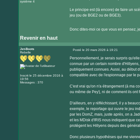
système 4
Le principe est (là encore) de faire un s
jeu (ou de BGE2 ou de BGE3).
Donc dites-moi ce que vous en pensez, je s
Revenir en haut
Jet-Boots
Posté le 20 mars 2026 à 19:21
Rebelle
Message
Personnellement, je serais surpris qu'ell
connue par un certain nombre d'Hillyens, 
publiquement connues. Aussi, au début du 
compatible avec de l'espionnage par le p
Inscrit le 25 décembre 2016 à
19:56
Messages : 370
C'est vrai qu'on n'a étrangement (à ma c
ou même de Pey'j, ni de comment ils ont f
D'ailleurs, en y réfléchissant, il y a bea
exemple, le reportage qui ouvre le jeu in
par les DomZ, mais, juste après, on a Jade
et les MDisk d'IRIS nous indiquent que ce
protègent les Hillyens depuis des générat
Donc plusieurs hypothèses qui me viennen