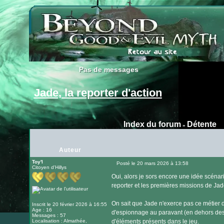
Pas de messages
Pas de messages
Jade, la reporter d'action
Index du forum
Détente
»
Auteur
Toy'l
Posté le 20 mars 2026 à 13:58
Citoyen d'Hillys
Message
Oui, alors je sors encore une idée scénari
reporter et les premières missions de Jad
On sait que Jade n'exerce pas ce métier de
Inscrit le 20 février 2026 à 16:55
Age : 16
d'espionnage au paravant (en dehors des b
Messages : 57
Localisation : Almathée,
d'éléments présents dans le jeu.