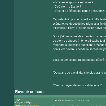
- Où a-t-elle appris à se battre ?
- D'où vient le Dai-jo ?
- S'est-elle déjà battue contre des DomZ 
Ceci étant dit, je crains qu'il soit diffici
scénario. Au début du jeu (donc à la fin 
existent sur Hillys et a l'air assez naïve p
Donc j'ai une autre idée : au lieu de centre
de plein de choses (même s'il cache tout 
répondre à toutes les questions précéde
dont il est devenu chef de la section hilly
Voilà, je pense que j'ai beaucoup dérivé
_________________
"Deux ans de travail dans le plus grand se
!"
"C'est le moyen de transport du futur !"
Revenir en haut
Toy'l
Posté le 20 mars 2026 à 23:47
Citoyen d'Hillys
Message