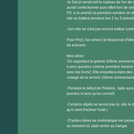
-le Daï-jo serait soit le cadeau de l'un de 
aurait confectionner puis offert lors de se
PS: si tu prends la première solution on di
elle se battera pendant ses 2 ou 3 premiè
-non elle ne s'est pas encore battue cont
Pour Pey'j, t'as raison j'ai beaucoup d'idée
du scénario
Mes idées:
-En regardant la galerie 20ème anniversaire
il sera question comme première mission 
avec les DomZ. Elle enquêtera dans des 
codage de la version 20ème anniversaire.) 
-Pendant le début de l'histoire, Jade aur
prendra la tenu qu'on connaît.
-Certains objets ne seront pas là, dès le
qu'il vient d'activer l'outil.)
-D'autres idées de cinématique me passent
au moment où Jade rentre au hangar.