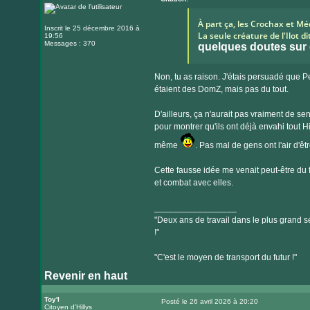
À part ça, les Crochax et 
Inscrit le 25 décembre 2016 à
La seule créature de l'Ilot d
19:56
Messages : 370
quelques doutes sur
Non, tu as raison. J'étais persuadé que Pe
étaient des DomZ, mais pas du tout.
D'ailleurs, ça n'aurait pas vraiment de s
pour montrer qu'ils ont déjà envahi tout H
même
. Pas mal de gens ont l'air d'êtr
Cette fausse idée me venait peut-être du fa
et combat avec elles.
_________________
"Deux ans de travail dans le plus grand se
!"
"C'est le moyen de transport du futur !"
Revenir en haut
Toy'l
Posté le 26 avril 2026 à 20:20
Citoyen d'Hillys
Message