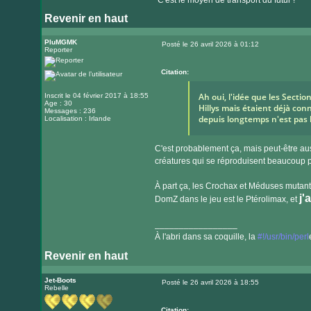
"C'est le moyen de transport du futur !"
Revenir en haut
PluMGMK
Posté le 26 avril 2026 à 01:12
Reporter
Message
Citation:
Ah oui, l'idée que les Secti
Inscrit le 04 février 2017 à 18:55
Age : 30
Hillys mais étaient déjà con
Messages : 236
depuis longtemps n'est pas 
Localisation : Irlande
C'est probablement ça, mais peut-être auss
créatures qui se réproduisent beaucoup 
À part ça, les Crochax et Méduses mutante
j'
DomZ dans le jeu est le Ptérolimax, et
_________________
À l'abri dans sa coquille, la
#!/usr/bin/perl
Revenir en haut
Visiter
le
Jet-Boots
Posté le 26 avril 2026 à 18:55
Rebelle
Message
site
internet
Citation: