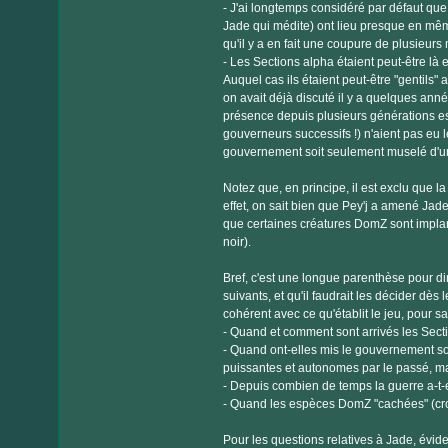
- J'ai longtemps considéré par défaut que
Jade qui médite) ont lieu presque en même
qu'il y a en fait une coupure de plusieur
- Les Sections alpha étaient peut-être l
Auquel cas ils étaient peut-être "gentils
on avait déjà discuté il y a quelques année
présence depuis plusieurs générations es
gouverneurs successifs !) n'aient pas eu l
gouvernement soit seulement muselé d'u
Notez que, en principe, il est exclu que l
effet, on sait bien que Pey'j a amené Jade 
que certaines créatures DomZ sont implan
noir).
Bref, c'est une longue parenthèse pour di
suivants, et qu'il faudrait les décider dè
cohérent avec ce qu'établit le jeu, pour 
- Quand et comment sont arrivés les Sect
- Quand ont-elles mis le gouvernement sou
puissantes et autonomes par le passé, mai
- Depuis combien de temps la guerre a-t-el
- Quand les espèces DomZ "cachées" (croc
Pour les questions relatives à Jade, évid