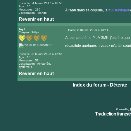
Inscrit le 04 février 2017 à 18:55
_________________
Age : 30
Messages : 236
À l'abri dans sa coquille, la
#!/usr/bin/perl
Localisation : Irlande
Revenir en haut
Visiter
le
Toy'l
Posté le 04 mai 2026 à 18:14
Citoyen d'Hillys
Message
site
Aucun problème PluMGMK, j'espère que tu a
internet
récapitule quelques niveaux m'a fait souri
Inscrit le 20 février 2026 à 16:55
Age : 16
Messages : 57
Localisation : Almathée,
système 4
Revenir en haut
Index du forum
Détente
»
Powered by
Traduction français