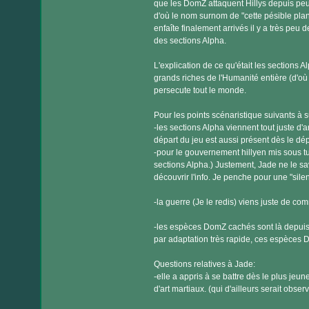
que les DomZ attaquent Hillys depuis peut 
d'où le nom surnom de "cette pésible plan
enfaîte finalement arrivés il y a très peu
des sections Alpha.
L'explication de ce qu'était les sections A
grands riches de l'Humanité entière (d'où
persecute tout le monde.
Pour les points scénaristique suivants à s
-les sections Alpha viennent tout juste d'
départ du jeu est aussi présent dès le dép
-pour le gouvernement hillyen mis sous tu
sections Alpha.) Justement, Jade ne le sav
découvrir l'info. Je penche pour une "sil
-la guerre (Je le redis) viens juste de co
-les espèces DomZ cachés sont là depuis 
par adaptation très rapide, ces espèces D
Questions relatives à Jade:
-elle a appris à se battre dès le plus jeu
d'art martiaux. (qui d'ailleurs serait observ