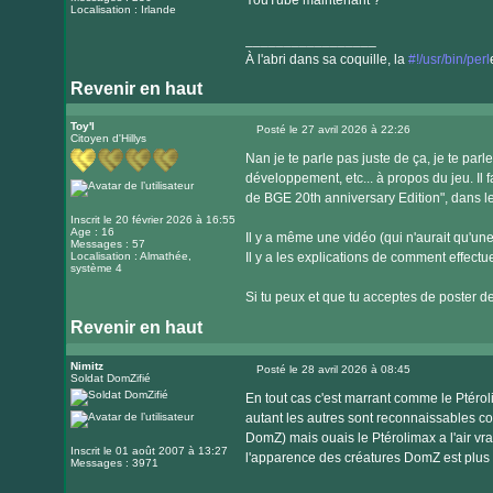
YouTube maintenant ?
Localisation : Irlande
_________________
À l'abri dans sa coquille, la
#!/usr/bin/perl
Revenir en haut
Visiter
le
Toy'l
Posté le 27 avril 2026 à 22:26
Citoyen d'Hillys
Message
site
Nan je te parle pas juste de ça, je te par
internet
développement, etc... à propos du jeu. Il
de BGE 20th anniversary Edition", dans 
Inscrit le 20 février 2026 à 16:55
Age : 16
Il y a même une vidéo (qui n'aurait qu'une
Messages : 57
Localisation : Almathée,
Il y a les explications de comment effectu
système 4
Si tu peux et que tu acceptes de poster de
Revenir en haut
Nimitz
Posté le 28 avril 2026 à 08:45
Soldat DomZifié
Message
En tout cas c'est marrant comme le Ptéro
autant les autres sont reconnaissables 
DomZ) mais ouais le Ptérolimax a l'air vra
Inscrit le 01 août 2007 à 13:27
l'apparence des créatures DomZ est plus v
Messages : 3971