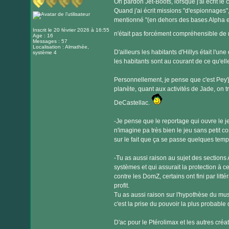
Oh pardon Jet-Boots, lorsque j'ai écrit le
Quand j'ai écrit missions "d'espionnages", 
mentionné "(en dehors des bases Alpha et e
Inscrit le 20 février 2026 à 16:55
n'était pas forcément compréhensible de 
Age : 16
Messages : 57
Localisation : Almathée,
D'ailleurs les habitants d'Hillys était l'u
système 4
les habitants sont au courant de ce qu'ell
Personnellement, je pense que c'est Pey'j
planète, quant aux activités de Jade, on t
DeCastellac.
-Je pense que le reportage qui ouvre le j
n'imagine pa très bien le jeu sans petit c
sur le fait que ça se passe quelques tem
-Tu as aussi raison au sujet des sections
systèmes et qui assurait la protection à c
contre les DomZ, certains ont fini par lit
profit.
Tu as aussi raison sur l'hypothèse du m
c'est la prise du pouvoir la plus probable
D'ac pour le Ptérolimax et les autres créa