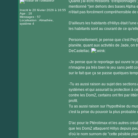
Quand j'ai écrit missions "d'espionnages", 
mentionné "(en dehors des bases Alpha et e
Inscrit le 20 février 2026 à 16:55
n'était pas forcément compréhensible de 
Age : 16
Messages : 57
Localisation : Almathée,
D'ailleurs les habitants d'Hillys était l'u
système 4
les habitants sont au courant de ce qu'ell
Personnellement, je pense que c'est Pey'j
planète, quant aux activités de Jade, on t
DeCastellac.
-Je pense que le reportage qui ouvre le j
n'imagine pa très bien le jeu sans petit c
sur le fait que ça se passe quelques tem
-Tu as aussi raison au sujet des sections
systèmes et qui assurait la protection à c
contre les DomZ, certains ont fini par lit
profit.
Tu as aussi raison sur l'hypothèse du m
c'est la prise du pouvoir la plus probable
D'ac pour le Ptérolimax et les autres créa
que les DomZ attaquent Hillys depuis peut 
d'où le nom surnom de "cette pésible plan