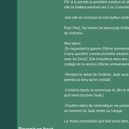
PS: si tu prends la première solution on di
elle se battera pendant ses 2 ou 3 premiè
-non elle ne s'est pas encore battue cont
Pour Pey'j, t'as raison j'ai beaucoup d'idée
du scénario
Mes idées:
-En regardant la galerie 20ème anniversaire
il sera question comme première mission 
avec les DomZ. Elle enquêtera dans des 
codage de la version 20ème anniversaire.) 
-Pendant le début de l'histoire, Jade aur
prendra la tenu qu'on connaît.
-Certains objets ne seront pas là, dès le
qu'il vient d'activer l'outil.)
-D'autres idées de cinématique me passent
au moment où Jade rentre au hangar.
La chose primordiale qu'il faut aussi faire