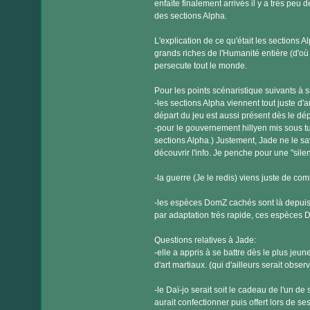
enfaîte finalement arrivés il y a très peu
des sections Alpha.
L'explication de ce qu'était les sections A
grands riches de l'Humanité entière (d'où
persecute tout le monde.
Pour les points scénaristique suivants à s
-les sections Alpha viennent tout juste d'
départ du jeu est aussi présent dès le dép
-pour le gouvernement hillyen mis sous tu
sections Alpha.) Justement, Jade ne le sav
découvrir l'info. Je penche pour une "sil
-la guerre (Je le redis) viens juste de co
-les espèces DomZ cachés sont là depuis 
par adaptation très rapide, ces espèces D
Questions relatives à Jade:
-elle a appris à se battre dès le plus jeu
d'art martiaux. (qui d'ailleurs serait observ
-le Daï-jo serait soit le cadeau de l'un de 
aurait confectionner puis offert lors de se