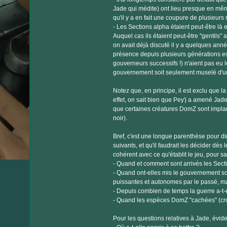
Jade qui médite) ont lieu presque en même
qu'il y a en fait une coupure de plusieur
- Les Sections alpha étaient peut-être l
Auquel cas ils étaient peut-être "gentils
on avait déjà discuté il y a quelques année
présence depuis plusieurs générations es
gouverneurs successifs !) n'aient pas eu l
gouvernement soit seulement muselé d'u
Notez que, en principe, il est exclu que l
effet, on sait bien que Pey'j a amené Jade 
que certaines créatures DomZ sont implan
noir).
Bref, c'est une longue parenthèse pour di
suivants, et qu'il faudrait les décider dè
cohérent avec ce qu'établit le jeu, pour 
- Quand et comment sont arrivés les Sect
- Quand ont-elles mis le gouvernement sou
puissantes et autonomes par le passé, mai
- Depuis combien de temps la guerre a-t-el
- Quand les espèces DomZ "cachées" (croc
Pour les questions relatives à Jade, évid