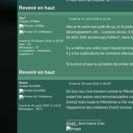
À l'abri dans sa coquille, la
#!/usr/bin/perl
Revenir en haut
Visiter
le
Toy'l
Posté le 27 avril 2026 à 22:26
Citoyen d'Hillys
Message
site
Nan je te parle pas juste de ça, je te par
internet
développement, etc... à propos du jeu. Il
de BGE 20th anniversary Edition", dans 
Inscrit le 20 février 2026 à 16:55
Age : 16
Messages : 57
Il y a même une vidéo (qui n'aurait qu'une
Localisation : Almathée,
Il y a les explications de comment effectu
système 4
Si tu peux et que tu acceptes de poster de
Revenir en haut
Nimitz
Posté le 28 avril 2026 à 08:45
Soldat DomZifié
Message
En tout cas c'est marrant comme le Ptéro
autant les autres sont reconnaissables 
DomZ) mais ouais le Ptérolimax a l'air vra
Inscrit le 01 août 2007 à 13:27
l'apparence des créatures DomZ est plus v
Messages : 3971
_________________
BG&E :
Best Game Ever