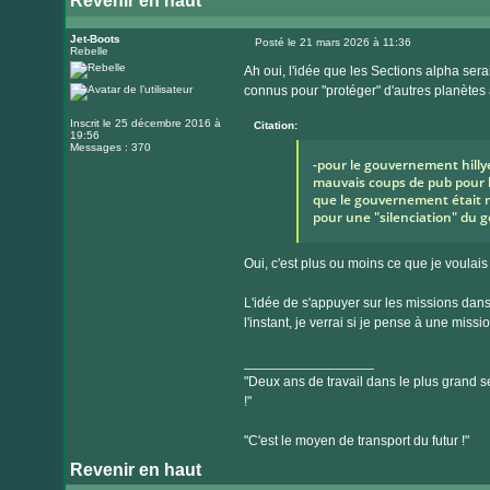
Revenir en haut
Jet-Boots
Posté le 21 mars 2026 à 11:36
Rebelle
Message
Ah oui, l'idée que les Sections alpha sera
connus pour "protéger" d'autres planètes 
Inscrit le 25 décembre 2016 à
Citation:
19:56
Messages : 370
-pour le gouvernement hillye
mauvais coups de pub pour le
que le gouvernement était mu
pour une "silenciation" du
Oui, c'est plus ou moins ce que je voulais
L'idée de s'appuyer sur les missions dans
l'instant, je verrai si je pense à une missi
_________________
"Deux ans de travail dans le plus grand se
!"
"C'est le moyen de transport du futur !"
Revenir en haut