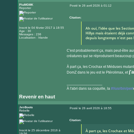
PluMGMK
Posté le 26 avril 2026 à 01:12
Reporter
Message
Citation:
Ah oui, l'idée que les Secti
Inscrit le 04 février 2017 à 18:55
Age : 30
Hillys mais étaient déjà con
Messages : 236
depuis longtemps n'est pas 
Localisation : Irlande
C'est probablement ça, mais peut-être auss
créatures qui se réproduisent beaucoup 
À part ça, les Crochax et Méduses mutante
j'
DomZ dans le jeu est le Ptérolimax, et
_________________
À l'abri dans sa coquille, la
#!/usr/bin/perl
Revenir en haut
Visiter
le
Jet-Boots
Posté le 26 avril 2026 à 18:55
Rebelle
Message
site
internet
Citation:
À part ça, les Crochax et 
Inscrit le 25 décembre 2016 à
19:56