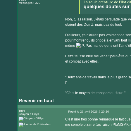
La seule créature de l'Ilot d
Messages : 370
quelques doutes sur
Non, tu as raison. J'étais persuadé que Pe
étaient des DomZ, mais pas du tout.
D'ailleurs, ça n'aurait pas vraiment de s
pour montrer qu'ils ont déjà envahi tout H
même
. Pas mal de gens ont l'air d'êt
Cette fausse idée me venait peut-être du fa
et combat avec elles.
_________________
"Deux ans de travail dans le plus grand se
!"
"C'est le moyen de transport du futur !"
Revenir en haut
Toy'l
Posté le 26 avril 2026 à 20:20
Citoyen d'Hillys
Message
C'est une très bonne remarque le fait qu
me semble bizarre t'as raison PluMGMK, ça