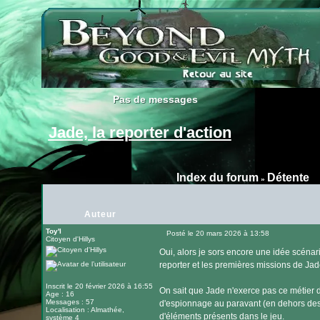
Pas de messages
Pas de messages
Jade, la reporter d'action
Index du forum
Détente
»
Auteur
Toy'l
Posté le 20 mars 2026 à 13:58
Citoyen d'Hillys
Message
Oui, alors je sors encore une idée scénari
reporter et les premières missions de Jad
Inscrit le 20 février 2026 à 16:55
On sait que Jade n'exerce pas ce métier de
Age : 16
Messages : 57
d'espionnage au paravant (en dehors des b
Localisation : Almathée,
d'éléments présents dans le jeu.
système 4