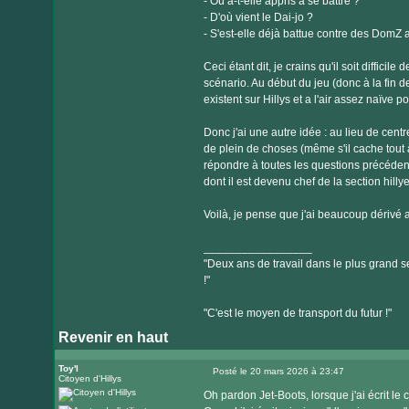
- Où a-t-elle appris à se battre ?
- D'où vient le Dai-jo ?
- S'est-elle déjà battue contre des DomZ 
Ceci étant dit, je crains qu'il soit diffici
scénario. Au début du jeu (donc à la fin 
existent sur Hillys et a l'air assez naïve p
Donc j'ai une autre idée : au lieu de centre
de plein de choses (même s'il cache tout 
répondre à toutes les questions précéde
dont il est devenu chef de la section hilly
Voilà, je pense que j'ai beaucoup dérivé
_________________
"Deux ans de travail dans le plus grand se
!"
"C'est le moyen de transport du futur !"
Revenir en haut
Toy'l
Posté le 20 mars 2026 à 23:47
Citoyen d'Hillys
Message
Oh pardon Jet-Boots, lorsque j'ai écrit le