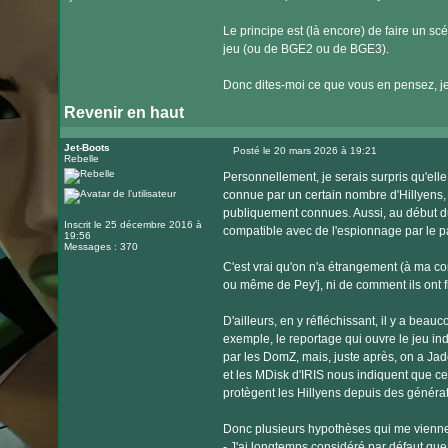
Le principe est (là encore) de faire un s
jeu (ou de BGE2 ou de BGE3).
Donc dites-moi ce que vous en pensez, je s
Revenir en haut
Jet-Boots
Posté le 20 mars 2026 à 19:21
Rebelle
Message
Personnellement, je serais surpris qu'ell
connue par un certain nombre d'Hillyens, 
publiquement connues. Aussi, au début du 
Inscrit le 25 décembre 2016 à
compatible avec de l'espionnage par le p
19:56
Messages : 370
C'est vrai qu'on n'a étrangement (à ma c
ou même de Pey'j, ni de comment ils ont f
D'ailleurs, en y réfléchissant, il y a bea
exemple, le reportage qui ouvre le jeu in
par les DomZ, mais, juste après, on a Jade
et les MDisk d'IRIS nous indiquent que ce
protègent les Hillyens depuis des générat
Donc plusieurs hypothèses qui me viennen
- J'ai longtemps considéré par défaut que