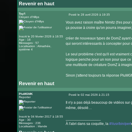
Revenir en haut
Visiter
le
Toy'l
Posté le 28 avril 2026 à 19:35
Citoyen d'Hillys
Message
site
Vous avez raison maître Nimitz (t'es pou
internet
ça pousse à croire qu'on pourra imaginer,
Inscrit le 20 février 2026 à 16:55
créer de nouveaux types de DomZ ayant de
Age : 16
Messages : 57
qui seront intéressants à concepter pour
Localisation : Almathée,
système 4
Le seul problème c'est qu'il est vraiment
logique penche pour un non pour que ce s
une multitude de créature DomZ à imagi
Sinon j'attend toujours ta réponse PluM
Revenir en haut
PluMGMK
Posté le 02 mai 2026 à 21:15
Reporter
Message
Il n'y a pas déjà beaucoup de vidéos sur ça
même, désolé…
Inscrit le 04 février 2017 à 18:55
_________________
Age : 30
Messages : 236
À l'abri dans sa coquille, la
#!/usr/bin/perl
Localisation : Irlande