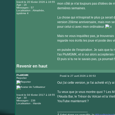
Inscrit le 20 février 2026 à 16:55
mon côté je n'ai toujours pas d'idées de m
Age : 16
Messages : 57
dernières semaines.
Localisation : Almathée,
système 4
La chose qui m'inspirait le plus ça serait
version 20ème anniversaire, mais non seule
pour celui-ci avec mon ordinateur.
Mais ne vous inquiétez pas, je trouverais
regarde nos écrits les joue et poste des 
en puisée de l'inspiration. Je sais que tu 
l'as PluMGMK, et si oui alors accepterais-tu
Et puis si tu ne le savais pas, ça pourrait t
Revenir en haut
PluMGMK
Posté le 27 avril 2026 à 00:53
Reporter
Message
Oui j'ai cette version, je l'ai acheté et j'y
Tu veux que je vous montre quoi ? Les M-
Inscrit le 04 février 2017 à 18:55
l'Akuda Bar, le Trésor du Volcan et la Vie
Age : 30
Messages : 236
YouTube maintenant ?
Localisation : Irlande
_________________