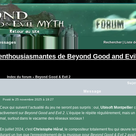
essages
essages
Rechercher
|
Liste 
enthousiasmantes de Beyond Good and Evil
Index du forum
Beyond Good & Evil 2
»
Suje
Message
Posté le 25 novembre 2025 à 19:27
Message
Ceux qui suivent l’actualité du jeu ne seront pas surpris : oui,
Ubisoft Montpellier
c
activement sur
Beyond Good and Evil 2
. L’équipe le répète régulièrement, mais un 
mal, surtout dans le vacarme des réseaux sociaux !
En juillet 2024, c'est
Christophe Héral
, le compositeur totalement fou qui œuvre le
durant un live que l'enregistrement de la musique pour
Beyond Good & Evil 2
avait