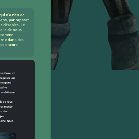
qui n’a rien de
ans, par rapport
nsidérables. Le
celle de nous
re comme
arne dans des
lles encore