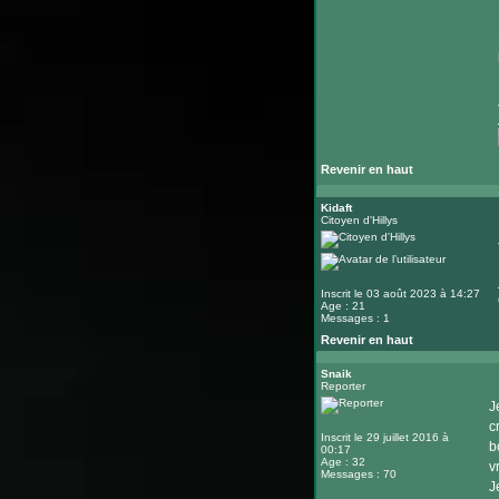
Revenir en haut
Kidaft
Citoyen d'Hillys
Inscrit le 03 août 2023 à 14:27
Age : 21
Messages : 1
Revenir en haut
Snaik
Reporter
J
c
Inscrit le 29 juillet 2016 à
b
00:17
Age : 32
v
Messages : 70
J