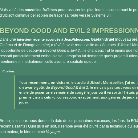
Mais voilà des
nouvelles fraîches
pour rassurer les plus inquiets concernant le pro
d'Ubisoft continue bel et bien de tracer sa route vers le Système 3 !
BEYOND GOOD AND EVIL 2 IMPRESSIONN
Dans une
,
Gaëtan Bruel
(nouveau prés
interview récente accordée à JeuxVideo.com
Cinéma et de l’image animée) a révélé avoir rendu visite aux équipes d'Ubisoft Mont
l'opportunité de découvrir
Beyond Good & Evil 2
... le chanceux ! Et le moins que l’on
ressorti particulièrement enthousiaste. Lorsqu'on lui demande quels projets il atten
mentionne immédiatement cette aventure spatiale épique :
Citation:
Tout récemment, en visitant le studio d’Ubisoft Montpellier, j'ai eu 
un avant-goût de
Beyond Good & Evil 2
. Je ne vais pas tout vous di
envie de poser une semaine de congé le jour où il va sortir ! J'étais 
premier, mais celui-ci correspond exactement aux genres de jeux a
jouer.
Bruno, si tu peux nous donner la date de tes prochaines vacances, les fans de BG&
reconnaissants ! Quoi qu’il en soit, il semble avoir été bluffé par la technique du je
son moteur, le bien nommé
Voyager
: