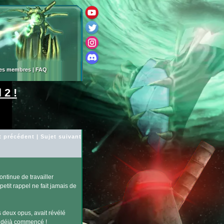
des membres
|
FAQ
 2 !
t précédent
|
Sujet suivant
ontinue de travailler
petit rappel ne fait jamais de
s deux opus, avait révélé
 déjà commencé !