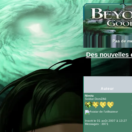
Pas de m
Pas de m
Des nouvelles 
Auteur
Nimitz
Soldat DomZifié
Inscrit le 01 août 2007 à 13:27
Messages : 3971