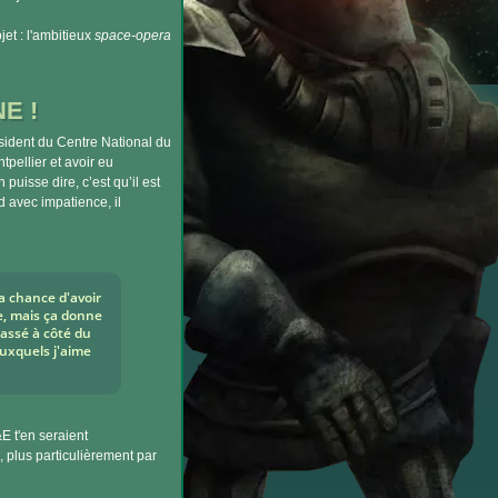
jet : l'ambitieux
space-opera
E !
ident du Centre National du
pellier et avoir eu
 puisse dire, c’est qu’il est
d avec impatience, il
la chance d'avoir
re, mais ça donne
passé à côté du
uxquels j'aime
E t'en seraient
u, plus particulièrement par