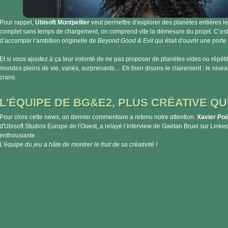
Pour rappel,
Ubisoft Montpellier
veut permettre d’explorer des planètes entières le
complet sans temps de chargement, on comprend vite la démesure du projet. C’est 
d’accomplir l’ambition originelle de
Beyond Good & Evil
qui était d'ouvrir une port
Et si vous ajoutez à ça leur volonté de ne pas proposer de planètes vides ou répéti
mondes pleins de vie, variés, surprenants… Eh bien disons-le clairement : le niv
crans.
L'ÉQUIPE DE BG&E2, PLUS CRÉATIVE QU
Pour clore cette news, un dernier commentaire a retenu notre attention.
Xavier Poi
d'Ubisoft Studios Europe de l'Ouest, a relayé l’interview de Gaëtan Bruel sur Link
enthousiaste :
L'équipe du jeu a hâte de montrer le fruit de sa créativité !