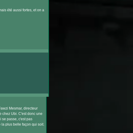
ais été aussi fortes, et on a
 Fawzi Mesmar, directeur
de chez Ubi. C'est donc une
i se passe, c'est pas
la plus belle façon qui soit.