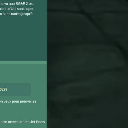
donc vu que BG&E 2 est
quipes d'Ubi sont super
un sans fautes jusqu'à
2028)
en veux pour preuve les
tite merveille : les Jet-Boots