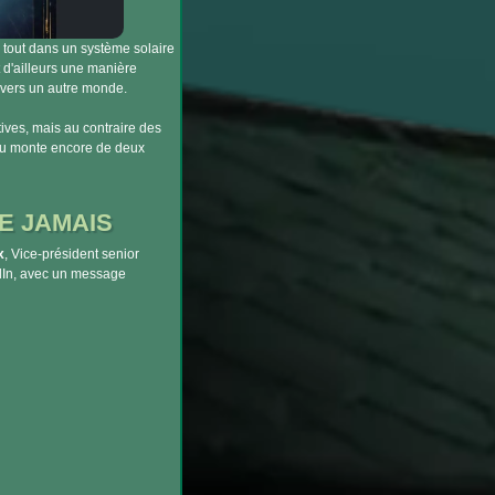
 tout dans un système solaire
d'ailleurs une manière
e vers un autre monde.
tives, mais au contraire des
eau monte encore de deux
E JAMAIS
x
, Vice-président senior
edIn, avec un message