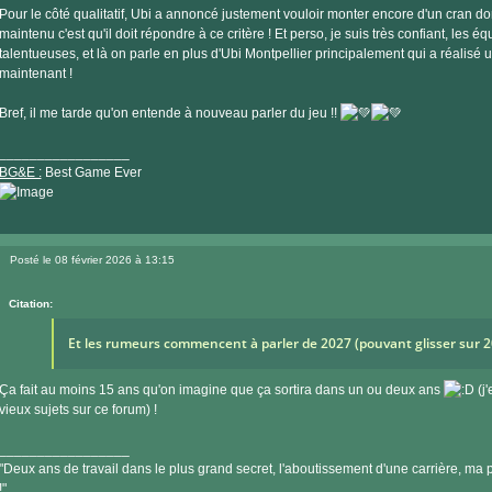
Pour le côté qualitatif, Ubi a annoncé justement vouloir monter encore d'un cran 
maintenu c'est qu'il doit répondre à ce critère ! Et perso, je suis très confiant, les é
talentueuses, et là on parle en plus d'Ubi Montpellier principalement qui a réalisé 
maintenant !
Bref, il me tarde qu'on entende à nouveau parler du jeu !!
_________________
BG&E :
Best Game Ever
Visiter
le
Posté le 08 février 2026 à 13:15
site
Message
internet
Citation:
Et les rumeurs commencent à parler de 2027 (pouvant glisser sur 
Ça fait au moins 15 ans qu'on imagine que ça sortira dans un ou deux ans
(j'
vieux sujets sur ce forum) !
_________________
"Deux ans de travail dans le plus grand secret, l'aboutissement d'une carrière, ma pe
!"