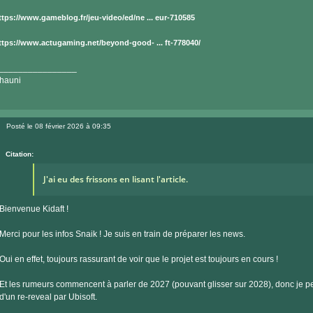
ttps://www.gameblog.fr/jeu-video/ed/ne ... eur-710585
ttps://www.actugaming.net/beyond-good- ... ft-778040/
________________
hauni
Posté le 08 février 2026 à 09:35
Message
Citation:
J'ai eu des frissons en lisant l'article.
Bienvenue Kidaft !
Merci pour les infos Snaik ! Je suis en train de préparer les news.
Oui en effet, toujours rassurant de voir que le projet est toujours en cours !
Et les rumeurs commencent à parler de 2027 (pouvant glisser sur 2028), donc je pe
d'un re-reveal par Ubisoft.