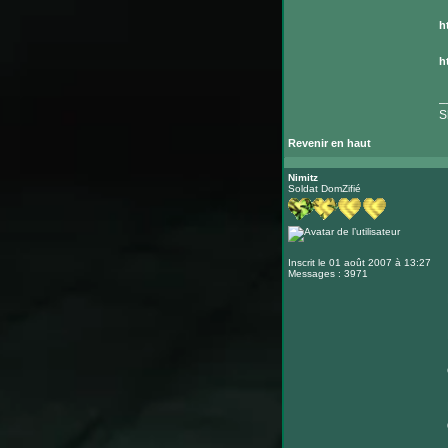
h
h
_
S
Revenir en haut
Nimitz
Soldat DomZifié
Inscrit le 01 août 2007 à 13:27
Messages : 3971