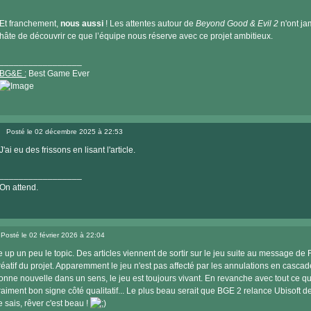
Et franchement,
nous aussi
! Les attentes autour de
Beyond Good & Evil 2
n'ont jam
hâte de découvrir ce que l’équipe nous réserve avec ce projet ambitieux.
_________________
BG&E :
Best Game Ever
Visiter
le
Posté le 02 décembre 2025 à 22:53
site
Message
internet
J'ai eu des frissons en lisant l'article.
_________________
On attend.
Posté le 02 février 2026 à 22:04
Message
e up un peu le topic. Des articles viennent de sortir sur le jeu suite au message de
réatif du projet. Apparemment le jeu n'est pas affecté par les annulations en casca
onne nouvelle dans un sens, le jeu est toujours vivant. En revanche avec tout ce qu
raiment bon signe côté qualitatif... Le plus beau serait que BGE 2 relance Ubisoft de 
e sais, rêver c'est beau !