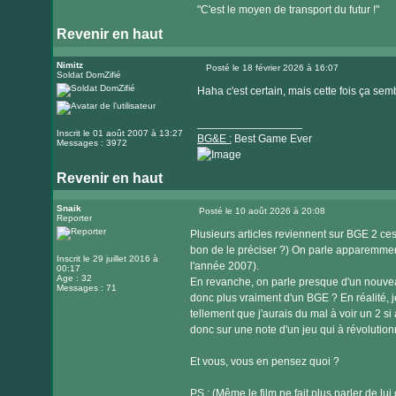
"C'est le moyen de transport du futur !"
Revenir en haut
Nimitz
Posté le 18 février 2026 à 16:07
Soldat DomZifié
Message
Haha c'est certain, mais cette fois ça s
_________________
Inscrit le 01 août 2007 à 13:27
BG&E :
Best Game Ever
Messages : 3972
Revenir en haut
Visiter
le
Snaik
Posté le 10 août 2026 à 20:08
Reporter
Message
site
Plusieurs articles reviennent sur BGE 2 ce
internet
bon de le préciser ?) On parle apparemmen
Inscrit le 29 juillet 2016 à
l'année 2007).
00:17
Age : 32
En revanche, on parle presque d'un nouve
Messages : 71
donc plus vraiment d'un BGE ? En réalité, j
tellement que j'aurais du mal à voir un 2 si 
donc sur une note d'un jeu qui à révolutionn
Et vous, vous en pensez quoi ?
PS : (Même le film ne fait plus parler de lu