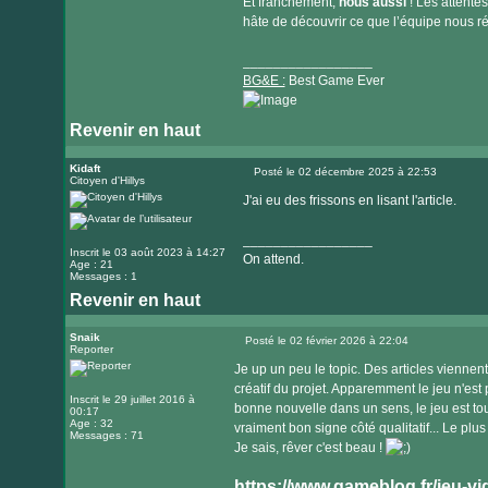
Et franchement,
nous aussi
! Les attente
hâte de découvrir ce que l’équipe nous ré
_________________
BG&E :
Best Game Ever
Revenir en haut
Visiter
le
Kidaft
Posté le 02 décembre 2025 à 22:53
Citoyen d'Hillys
Message
site
J'ai eu des frissons en lisant l'article.
internet
_________________
Inscrit le 03 août 2023 à 14:27
On attend.
Age : 21
Messages : 1
Revenir en haut
Snaik
Posté le 02 février 2026 à 22:04
Reporter
Message
Je up un peu le topic. Des articles viennen
créatif du projet. Apparemment le jeu n'est
Inscrit le 29 juillet 2016 à
bonne nouvelle dans un sens, le jeu est tou
00:17
Age : 32
vraiment bon signe côté qualitatif... Le plu
Messages : 71
Je sais, rêver c'est beau !
https://www.gameblog.fr/jeu-vid