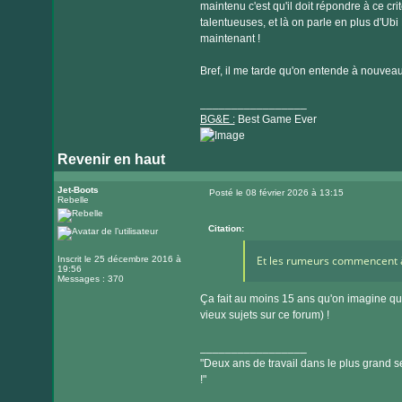
maintenu c'est qu'il doit répondre à ce crit
talentueuses, et là on parle en plus d'Ubi
maintenant !
Bref, il me tarde qu'on entende à nouveau 
_________________
BG&E :
Best Game Ever
Revenir en haut
Visiter
le
Jet-Boots
Posté le 08 février 2026 à 13:15
Rebelle
Message
site
internet
Citation:
Et les rumeurs commencent à
Inscrit le 25 décembre 2016 à
19:56
Messages : 370
Ça fait au moins 15 ans qu'on imagine qu
vieux sujets sur ce forum) !
_________________
"Deux ans de travail dans le plus grand se
!"