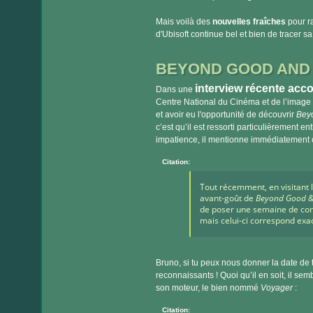
Mais voilà des
nouvelles fraîches
pour ra
d'Ubisoft continue bel et bien de tracer sa
BEYOND GOOD AND E
interview récente acc
Dans une
Centre National du Cinéma et de l’image a
et avoir eu l'opportunité de découvrir
Beyo
c’est qu’il est ressorti particulièrement 
impatience, il mentionne immédiatement c
Citation:
Tout récemment, en visitant le
avant-goût de
Beyond Good & 
de poser une semaine de congé 
mais celui-ci correspond exa
Bruno, si tu peux nous donner la date de 
reconnaissants ! Quoi qu’il en soit, il sem
son moteur, le bien nommé
Voyager
:
Citation: