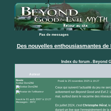
Pas de messages
Pas de messages
Des nouvelles enthousiasmantes de 
Index du forum
Beyond G
»
Auteur
Nimitz
Posté le 25 novembre 2025 à 19:27
Soldat DomZifié
Message
Ceux qui suivent l’actualité du jeu ne sero
activement sur
Beyond Good and Evil 2
. 
mal, surtout dans le vacarme des réseaux
Inscrit le 01 août 2007 à 13:27
Messages : 3972
En juillet 2024, c'est
Christophe Héral
, l
durant un live que l'enregistrement de l