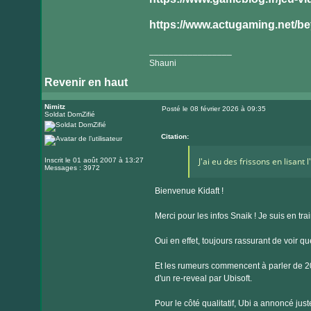
https://www.actugaming.net/bey
_________________
Shauni
Revenir en haut
Nimitz
Posté le 08 février 2026 à 09:35
Soldat DomZifié
Message
Citation:
J'ai eu des frissons en lisant l'
Inscrit le 01 août 2007 à 13:27
Messages : 3972
Bienvenue Kidaft !
Merci pour les infos Snaik ! Je suis en tr
Oui en effet, toujours rassurant de voir que
Et les rumeurs commencent à parler de 20
d'un re-reveal par Ubisoft.
Pour le côté qualitatif, Ubi a annoncé ju