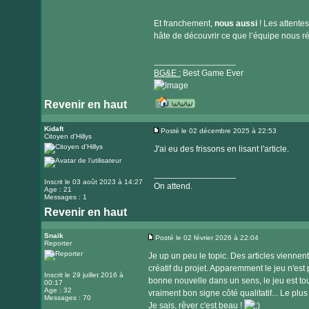
Et franchement,
nous aussi
! Les attente
hâte de découvrir ce que l’équipe nous ré
_________________
BG&E :
Best Game Ever
Revenir en haut
Visiter
le
Kidaft
Posté le 02 décembre 2025 à 22:53
Citoyen d'Hillys
Message
site
J'ai eu des frissons en lisant l'article.
internet
_________________
Inscrit le 03 août 2023 à 14:27
On attend.
Age : 21
Messages : 1
Revenir en haut
Snaik
Posté le 02 février 2026 à 22:04
Reporter
Message
Je up un peu le topic. Des articles viennen
créatif du projet. Apparemment le jeu n'est
Inscrit le 29 juillet 2016 à
bonne nouvelle dans un sens, le jeu est tou
00:17
Age : 32
vraiment bon signe côté qualitatif... Le plu
Messages : 70
Je sais, rêver c'est beau !