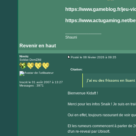
https://www.gameblog.fr/jeu-vid
https://www.actugaming.net/bey
_________________
Shauni
Revenir en haut
Nimitz
Posté le 08 février 2026 à 09:35
Soldat DomZifié
Message
Citation:
J'ai eu des frissons en lisant l
Inscrit le 01 août 2007 à 13:27
Messages : 3971
Bienvenue Kidaft !
Merci pour les infos Snaik ! Je suis en tr
Oui en effet, toujours rassurant de voir que
Et les rumeurs commencent à parler de 20
d'un re-reveal par Ubisoft.