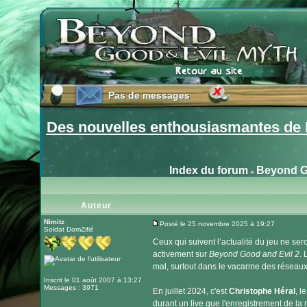
Pas de messages
Pas de messages
Des nouvelles enthousiasmantes de 
Index du forum
Beyond G
»
Auteur
Nimitz
Posté le 25 novembre 2025 à 19:27
Soldat DomZifié
Message
Ceux qui suivent l’actualité du jeu ne sero
activement sur
Beyond Good and Evil 2
. 
mal, surtout dans le vacarme des réseaux
Inscrit le 01 août 2007 à 13:27
Messages : 3971
En juillet 2024, c'est
Christophe Héral
, l
durant un live que l'enregistrement de l