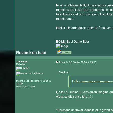
Pour le côté qualitatif, Ubi a annoncé ju
maintenu c'est qu'il doit répondre à ce crit
talentueuses, et là on parle en plus d'Ubi
maintenant !
Bref, il me tarde qu'on entende à nouveau 
_________________
BG&E :
Best Game Ever
Revenir en haut
Visiter
le
Jet-Boots
Posté le 08 février 2026 à 13:15
Rebelle
Message
site
internet
Citation:
Et les rumeurs commencent à
Inscrit le 25 décembre 2016 à
19:56
Messages : 370
Ça fait au moins 15 ans qu'on imagine qu
vieux sujets sur ce forum) !
_________________
"Deux ans de travail dans le plus grand se