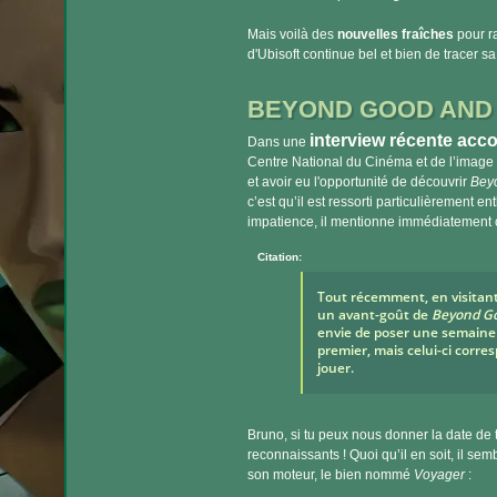
Mais voilà des
nouvelles fraîches
pour ra
d'Ubisoft continue bel et bien de tracer sa
BEYOND GOOD AND E
interview récente acc
Dans une
Centre National du Cinéma et de l’image a
et avoir eu l'opportunité de découvrir
Beyo
c’est qu’il est ressorti particulièrement 
impatience, il mentionne immédiatement c
Citation:
Tout récemment, en visitant l
un avant-goût de
Beyond Go
envie de poser une semaine de
premier, mais celui-ci corr
jouer.
Bruno, si tu peux nous donner la date de 
reconnaissants ! Quoi qu’il en soit, il sem
son moteur, le bien nommé
Voyager
: