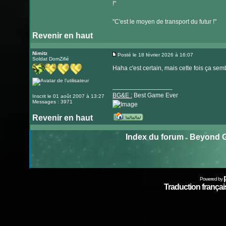
!"
"C'est le moyen de transport du futur !"
Revenir en haut
Nimitz
Posté le 18 février 2026 à 16:07
Soldat DomZifié
Message
Haha c'est certain, mais cette fois ça s
_________________
BG&E :
Best Game Ever
Inscrit le 01 août 2007 à 13:27
Messages : 3971
Revenir en haut
Visiter
le
Index du forum
Beyond G
»
site
internet
Powered by
Traduction français