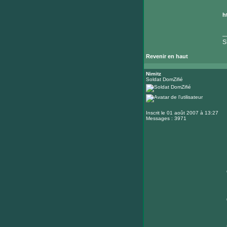
h
_
S
Revenir en haut
Nimitz
Soldat DomZifié
Inscrit le 01 août 2007 à 13:27
Messages : 3971