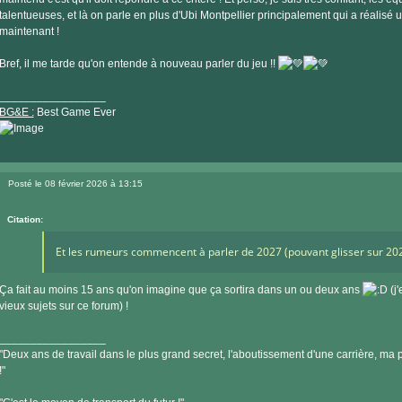
talentueuses, et là on parle en plus d'Ubi Montpellier principalement qui a réalisé 
maintenant !
Bref, il me tarde qu'on entende à nouveau parler du jeu !!
_________________
BG&E :
Best Game Ever
Visiter
le
Posté le 08 février 2026 à 13:15
site
Message
internet
Citation:
Et les rumeurs commencent à parler de 2027 (pouvant glisser sur 20
Ça fait au moins 15 ans qu'on imagine que ça sortira dans un ou deux ans
(j'
vieux sujets sur ce forum) !
_________________
"Deux ans de travail dans le plus grand secret, l'aboutissement d'une carrière, ma pe
!"