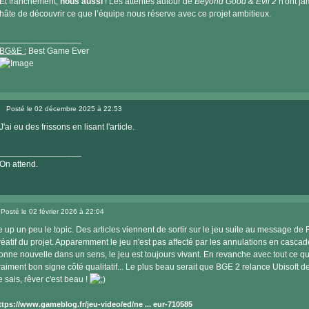
Et franchement,
nous aussi
! Les attentes autour de
Beyond Good & Evil 2
n'ont jam
hâte de découvrir ce que l’équipe nous réserve avec ce projet ambitieux.
_________________
BG&E :
Best Game Ever
Visiter
le
Posté le 02 décembre 2025 à 22:53
site
Message
internet
J'ai eu des frissons en lisant l'article.
_________________
On attend.
Posté le 02 février 2026 à 22:04
Message
e up un peu le topic. Des articles viennent de sortir sur le jeu suite au message de
réatif du projet. Apparemment le jeu n'est pas affecté par les annulations en casca
onne nouvelle dans un sens, le jeu est toujours vivant. En revanche avec tout ce qu
raiment bon signe côté qualitatif... Le plus beau serait que BGE 2 relance Ubisoft de 
e sais, rêver c'est beau !
ttps://www.gameblog.fr/jeu-video/ed/ne ... eur-710585