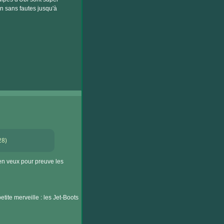
un sans fautes jusqu'à
28)
en veux pour preuve les
tite merveille : les Jet-Boots