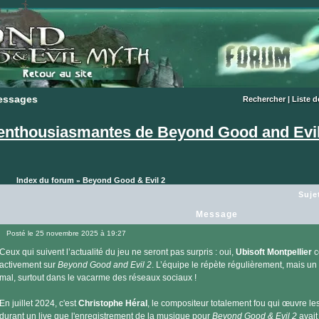
essages
essages
Rechercher
|
Liste 
enthousiasmantes de Beyond Good and Evil
Index du forum
Beyond Good & Evil 2
»
Suje
Message
Posté le 25 novembre 2025 à 19:27
Message
Ceux qui suivent l’actualité du jeu ne seront pas surpris : oui,
Ubisoft Montpellier
c
activement sur
Beyond Good and Evil 2
. L’équipe le répète régulièrement, mais un 
mal, surtout dans le vacarme des réseaux sociaux !
En juillet 2024, c'est
Christophe Héral
, le compositeur totalement fou qui œuvre le
durant un live que l'enregistrement de la musique pour
Beyond Good & Evil 2
avait