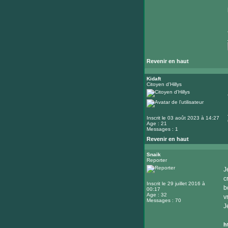
Revenir en haut
Kidaft
Citoyen d'Hillys
Inscrit le 03 août 2023 à 14:27
Age : 21
Messages : 1
Revenir en haut
Snaik
Reporter
J
c
Inscrit le 29 juillet 2016 à
b
00:17
Age : 32
v
Messages : 70
J
h