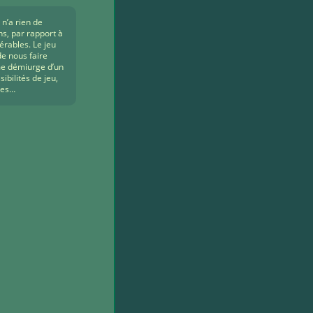
 n’a rien de
s, par rapport à
érables. Le jeu
de nous faire
me démiurge d’un
ibilités de jeu,
ues…