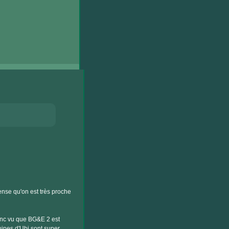
nse qu'on est très proche
donc vu que BG&E 2 est
quipes d'Ubi sont super