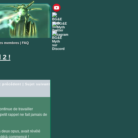
des membres
|
FAQ
 2 !
t précédent
|
Sujet suivant
ontinue de travailler
petit rappel ne fait jamais de
s deux opus, avait révélé
 déjà commencé !