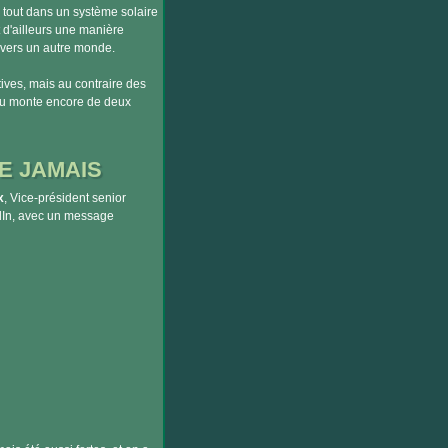
 tout dans un système solaire
d'ailleurs une manière
e vers un autre monde.
tives, mais au contraire des
eau monte encore de deux
E JAMAIS
x
, Vice-président senior
edIn, avec un message