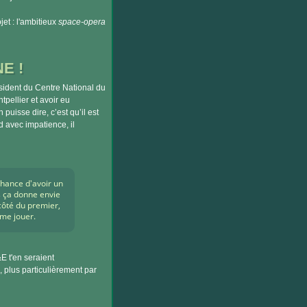
jet : l'ambitieux
space-opera
E !
ident du Centre National du
pellier et avoir eu
 puisse dire, c’est qu’il est
d avec impatience, il
 chance d'avoir un
is ça donne envie
 côté du premier,
ime jouer.
E t'en seraient
u, plus particulièrement par