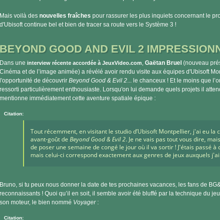
Mais voilà des
nouvelles fraîches
pour rassurer les plus inquiets concernant le pro
d'Ubisoft continue bel et bien de tracer sa route vers le Système 3 !
BEYOND GOOD AND EVIL 2 IMPRESSIONN
Dans une
,
Gaëtan Bruel
(nouveau prés
interview récente accordée à JeuxVideo.com
Cinéma et de l’image animée) a révélé avoir rendu visite aux équipes d'Ubisoft Mont
l'opportunité de découvrir
Beyond Good & Evil 2
... le chanceux ! Et le moins que l’on
ressorti particulièrement enthousiaste. Lorsqu'on lui demande quels projets il atten
mentionne immédiatement cette aventure spatiale épique :
Citation:
Tout récemment, en visitant le studio d’Ubisoft Montpellier, j'ai eu la
avant-goût de
Beyond Good & Evil 2
. Je ne vais pas tout vous dire, ma
de poser une semaine de congé le jour où il va sortir ! J'étais passé à
mais celui-ci correspond exactement aux genres de jeux auxquels j'a
Bruno, si tu peux nous donner la date de tes prochaines vacances, les fans de BG&
reconnaissants ! Quoi qu’il en soit, il semble avoir été bluffé par la technique du je
son moteur, le bien nommé
Voyager
:
Citation: