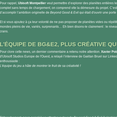
Pour rappel,
Ubisoft Montpellier
veut permettre d’explorer des planètes entières le
complet sans temps de chargement, on comprend vite la démesure du projet. C’est 
d’accomplir l’ambition originelle de
Beyond Good & Evil
qui était d'ouvrir une port
Et si vous ajoutez à ça leur volonté de ne pas proposer de planètes vides ou répéti
mondes pleins de vie, variés, surprenants… Eh bien disons-le clairement : le niv
crans.
L'ÉQUIPE DE BG&E2, PLUS CRÉATIVE QU
Pour clore cette news, un dernier commentaire a retenu notre attention.
Xavier Poi
d'Ubisoft Studios Europe de l'Ouest, a relayé l’interview de Gaëtan Bruel sur Link
enthousiaste :
L'équipe du jeu a hâte de montrer le fruit de sa créativité !