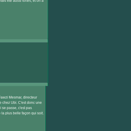
ais été aussi fortes, et on a
 Fawzi Mesmar, directeur
de chez Ubi. C'est donc une
i se passe, c'est pas
la plus belle façon qui soit.