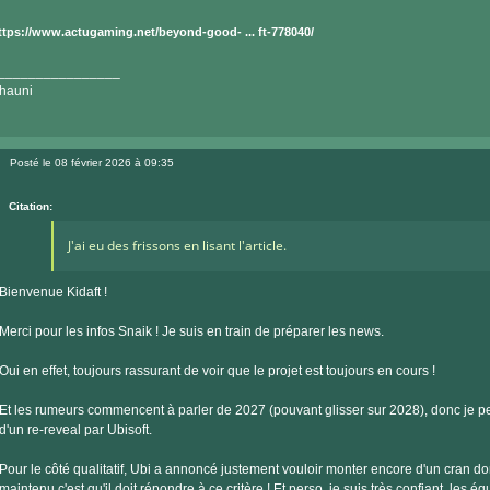
ttps://www.actugaming.net/beyond-good- ... ft-778040/
________________
hauni
Posté le 08 février 2026 à 09:35
Message
Citation:
J'ai eu des frissons en lisant l'article.
Bienvenue Kidaft !
Merci pour les infos Snaik ! Je suis en train de préparer les news.
Oui en effet, toujours rassurant de voir que le projet est toujours en cours !
Et les rumeurs commencent à parler de 2027 (pouvant glisser sur 2028), donc je pe
d'un re-reveal par Ubisoft.
Pour le côté qualitatif, Ubi a annoncé justement vouloir monter encore d'un cran 
maintenu c'est qu'il doit répondre à ce critère ! Et perso, je suis très confiant, les é