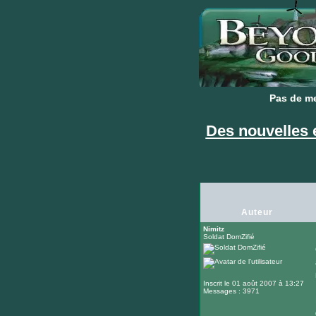
Pas de m
Pas de m
Des nouvelles 
Auteur
Nimitz
Soldat DomZifié
Inscrit le 01 août 2007 à 13:27
Messages : 3971