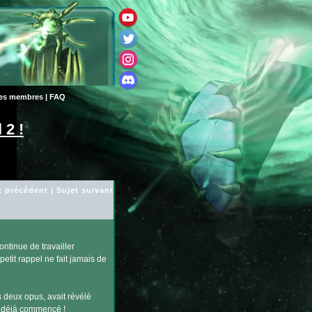
des membres
|
FAQ
 2 !
t précédent
|
Sujet suivant
ontinue de travailler
petit rappel ne fait jamais de
s deux opus, avait révélé
 déjà commencé !