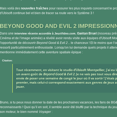
Mais voilà des
nouvelles fraîches
pour rassurer les plus inquiets concernant le pro
d'Ubisoft continue bel et bien de tracer sa route vers le Système 3 !
BEYOND GOOD AND EVIL 2 IMPRESSIONN
Dans une
,
Gaëtan Bruel
(nouveau prés
interview récente accordée à JeuxVideo.com
Cinéma et de l’image animée) a révélé avoir rendu visite aux équipes d'Ubisoft Mont
l'opportunité de découvrir
Beyond Good & Evil 2
... le chanceux ! Et le moins que l’on
ressorti particulièrement enthousiaste. Lorsqu'on lui demande quels projets il atten
mentionne immédiatement cette aventure spatiale épique :
Citation:
Tout récemment, en visitant le studio d’Ubisoft Montpellier, j'ai eu 
un avant-goût de
Beyond Good & Evil 2
. Je ne vais pas tout vous di
envie de poser une semaine de congé le jour où il va sortir ! J'étais 
premier, mais celui-ci correspond exactement aux genres de jeux a
jouer.
Bruno, si tu peux nous donner la date de tes prochaines vacances, les fans de BG&
reconnaissants ! Quoi qu’il en soit, il semble avoir été bluffé par la technique du je
son moteur, le bien nommé
Voyager
: