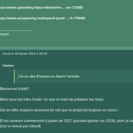
ttps://www.gameblog.fr/jeu-video/ed/ne ... eur-710585
ttps://www.actugaming.net/beyond-good- ... ft-778040/
________________
hauni
Posté le 08 février 2026 à 09:35
Message
Citation:
J'ai eu des frissons en lisant l'article.
Bienvenue Kidaft !
Merci pour les infos Snaik ! Je suis en train de préparer les news.
Oui en effet, toujours rassurant de voir que le projet est toujours en cours !
Et les rumeurs commencent à parler de 2027 (pouvant glisser sur 2028), donc je pe
d'un re-reveal par Ubisoft.