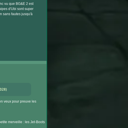
donc vu que BG&E 2 est
quipes d'Ubi sont super
un sans fautes jusqu'à
2028)
en veux pour preuve les
tite merveille : les Jet-Boots