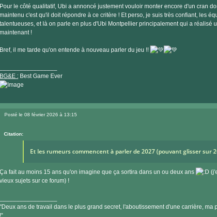
Pour le côté qualitatif, Ubi a annoncé justement vouloir monter encore d'un cran 
maintenu c'est qu'il doit répondre à ce critère ! Et perso, je suis très confiant, les é
talentueuses, et là on parle en plus d'Ubi Montpellier principalement qui a réalisé 
maintenant !
Bref, il me tarde qu'on entende à nouveau parler du jeu !!
_________________
BG&E :
Best Game Ever
Visiter
le
Posté le 08 février 2026 à 13:15
site
Message
internet
Citation:
Et les rumeurs commencent à parler de 2027 (pouvant glisser sur 
Ça fait au moins 15 ans qu'on imagine que ça sortira dans un ou deux ans
(j'
vieux sujets sur ce forum) !
_________________
"Deux ans de travail dans le plus grand secret, l'aboutissement d'une carrière, ma pe
!"