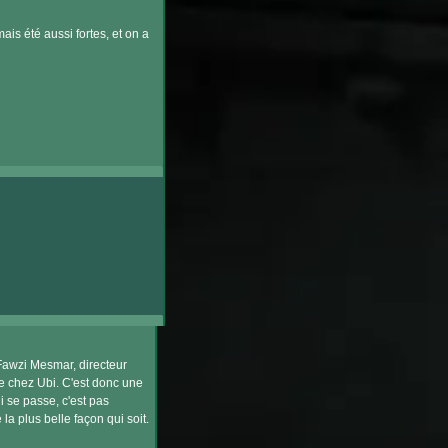
ais été aussi fortes, et on a
 Fawzi Mesmar, directeur
de chez Ubi. C'est donc une
i se passe, c'est pas
la plus belle façon qui soit.