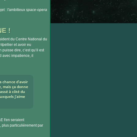
jet : l'ambitieux
space-opera
E !
ident du Centre National du
pellier et avoir eu
 puisse dire, c’est qu’il est
d avec impatience, il
la chance d'avoir
re, mais ça donne
passé à côté du
uxquels j'aime
E t'en seraient
u, plus particulièrement par