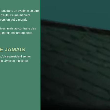
 tout dans un système solaire
d'ailleurs une manière
e vers un autre monde.
tives, mais au contraire des
eau monte encore de deux
E JAMAIS
x
, Vice-président senior
edIn, avec un message