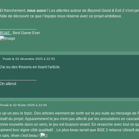
Et franchement,
nous aussi
! Les attentes autour de
Beyond Good & Evil 2
n'ont jam
hâte de découvrir ce que l’équipe nous réserve avec ce projet ambitieux.
_________________
BG&E :
Best Game Ever
Visiter
le
Posté le 02 décembre 2025 à 22:53
site
Message
internet
J'ai eu des frissons en lisant l'article.
_________________
On attend.
Posté le 02 février 2026 à 22:04
Message
e up un peu le topic. Des articles viennent de sortir sur le jeu suite au message de
réatif du projet. Apparemment le jeu n'est pas affecté par les annulations en casca
onne nouvelle dans un sens, le jeu est toujours vivant. En revanche avec tout ce qu
raiment bon signe côté qualitatif... Le plus beau serait que BGE 2 relance Ubisoft de 
e sais, rêver c'est beau !