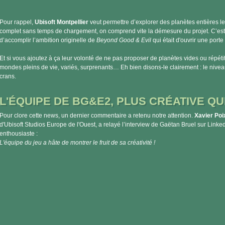
Pour rappel,
Ubisoft Montpellier
veut permettre d’explorer des planètes entières le
complet sans temps de chargement, on comprend vite la démesure du projet. C’est 
d’accomplir l’ambition originelle de
Beyond Good & Evil
qui était d'ouvrir une port
Et si vous ajoutez à ça leur volonté de ne pas proposer de planètes vides ou répéti
mondes pleins de vie, variés, surprenants… Eh bien disons-le clairement : le niv
crans.
L'ÉQUIPE DE BG&E2, PLUS CRÉATIVE QU
Pour clore cette news, un dernier commentaire a retenu notre attention.
Xavier Poi
d'Ubisoft Studios Europe de l'Ouest, a relayé l’interview de Gaëtan Bruel sur Link
enthousiaste :
L'équipe du jeu a hâte de montrer le fruit de sa créativité !