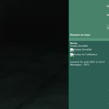
h
h
_
S
Revenir en haut
Nimitz
Soldat DomZifié
Inscrit le 01 août 2007 à 13:27
Messages : 3971