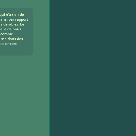
qui n’a rien de
ans, par rapport
nsidérables. Le
celle de nous
re comme
arne dans des
lles encore