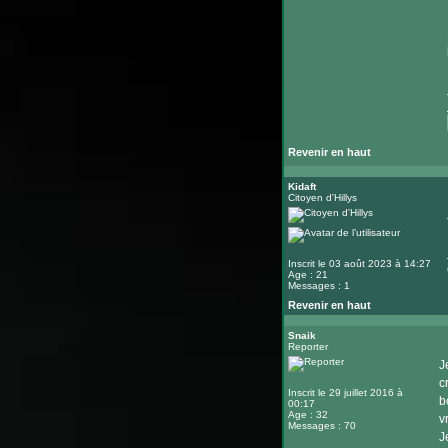
Revenir en haut
Kidaft
Citoyen d'Hillys
Inscrit le 03 août 2023 à 14:27
Age : 21
Messages : 1
Revenir en haut
Snaik
Reporter
J
c
Inscrit le 29 juillet 2016 à
b
00:17
Age : 32
v
Messages : 70
J