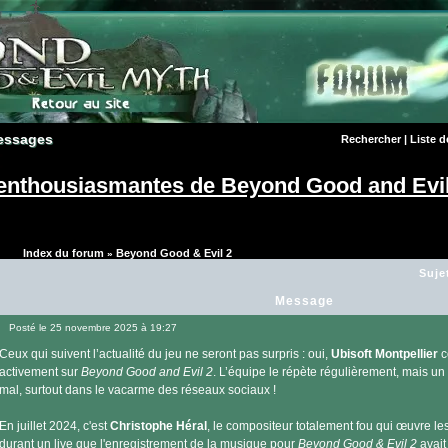
essages
essages
Rechercher
|
Liste 
enthousiasmantes de Beyond Good and Evil
Index du forum
Beyond Good & Evil 2
»
Suje
Message
Posté le 25 novembre 2025 à 19:27
Message
Ceux qui suivent l’actualité du jeu ne seront pas surpris : oui,
Ubisoft Montpellier
c
activement sur
Beyond Good and Evil 2
. L’équipe le répète régulièrement, mais un 
mal, surtout dans le vacarme des réseaux sociaux !
En juillet 2024, c'est
Christophe Héral
, le compositeur totalement fou qui œuvre le
durant un live que l'enregistrement de la musique pour
Beyond Good & Evil 2
avait