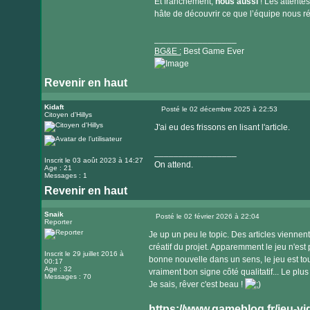
Et franchement,
nous aussi
! Les attente
hâte de découvrir ce que l’équipe nous ré
_________________
BG&E :
Best Game Ever
Revenir en haut
Visiter
le
Kidaft
Posté le 02 décembre 2025 à 22:53
Citoyen d'Hillys
Message
site
J'ai eu des frissons en lisant l'article.
internet
_________________
Inscrit le 03 août 2023 à 14:27
On attend.
Age : 21
Messages : 1
Revenir en haut
Snaik
Posté le 02 février 2026 à 22:04
Reporter
Message
Je up un peu le topic. Des articles viennen
créatif du projet. Apparemment le jeu n'est
Inscrit le 29 juillet 2016 à
bonne nouvelle dans un sens, le jeu est tou
00:17
Age : 32
vraiment bon signe côté qualitatif... Le plu
Messages : 70
Je sais, rêver c'est beau !
https://www.gameblog.fr/jeu-vid