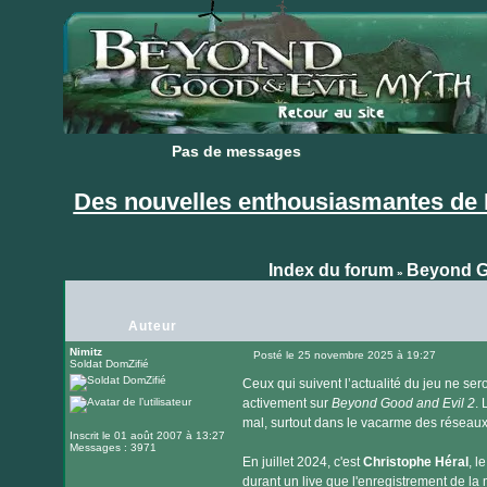
Pas de messages
Pas de messages
Des nouvelles enthousiasmantes de 
Index du forum
Beyond G
»
Auteur
Nimitz
Posté le 25 novembre 2025 à 19:27
Soldat DomZifié
Message
Ceux qui suivent l’actualité du jeu ne sero
activement sur
Beyond Good and Evil 2
. 
mal, surtout dans le vacarme des réseaux
Inscrit le 01 août 2007 à 13:27
Messages : 3971
En juillet 2024, c'est
Christophe Héral
, l
durant un live que l'enregistrement de l