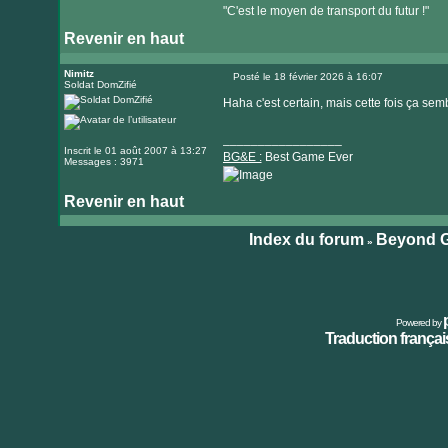
"C'est le moyen de transport du futur !"
Revenir en haut
Nimitz
Posté le 18 février 2026 à 16:07
Soldat DomZifié
Message
Haha c'est certain, mais cette fois ça s
_________________
Inscrit le 01 août 2007 à 13:27
BG&E :
Best Game Ever
Messages : 3971
Revenir en haut
Visiter
le
Index du forum
Beyond G
»
site
internet
Powered by
Traduction français