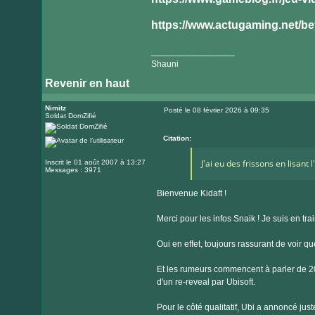
https://www.actugaming.net/bey
_________________
Shauni
Revenir en haut
Nimitz
Posté le 08 février 2026 à 09:35
Soldat DomZifié
Message
Citation:
J'ai eu des frissons en lisant l'
Inscrit le 01 août 2007 à 13:27
Messages : 3971
Bienvenue Kidaft !
Merci pour les infos Snaik ! Je suis en tr
Oui en effet, toujours rassurant de voir que
Et les rumeurs commencent à parler de 20
d'un re-reveal par Ubisoft.
Pour le côté qualitatif, Ubi a annoncé ju