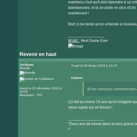
maintenu c'est qu'il doit répondre à ce crit
talentueuses, et là on parle en plus d'Ubi
maintenant !
Bref, il me tarde qu'on entende à nouveau 
_________________
BG&E :
Best Game Ever
Revenir en haut
Visiter
le
Jet-Boots
Posté le 08 février 2026 à 13:15
Rebelle
Message
site
internet
Citation:
Et les rumeurs commencent à
Inscrit le 25 décembre 2016 à
19:56
Messages : 370
Ça fait au moins 15 ans qu'on imagine qu
vieux sujets sur ce forum) !
_________________
"Deux ans de travail dans le plus grand se
!"