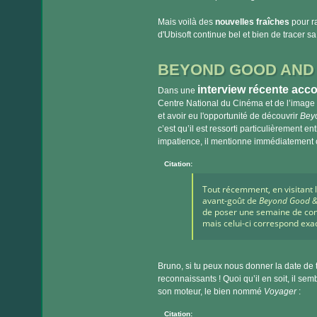
Mais voilà des
nouvelles fraîches
pour ra
d'Ubisoft continue bel et bien de tracer sa
BEYOND GOOD AND E
interview récente acc
Dans une
Centre National du Cinéma et de l’image a
et avoir eu l'opportunité de découvrir
Beyo
c’est qu’il est ressorti particulièrement 
impatience, il mentionne immédiatement c
Citation:
Tout récemment, en visitant le
avant-goût de
Beyond Good & 
de poser une semaine de congé 
mais celui-ci correspond exa
Bruno, si tu peux nous donner la date de 
reconnaissants ! Quoi qu’il en soit, il sem
son moteur, le bien nommé
Voyager
:
Citation: