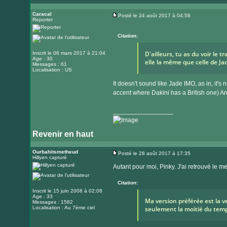
Caracal
Posté le 24 août 2017 à 04:58
Reporter
Message
Citation:
D'ailleurs, tu as du voir le t
Inscrit le 06 mars 2017 à 21:04
Age : 30
elle la même que celle de J
Messages : 61
Localisation : US
It doesn't sound like Jade IMO, as in, it'
accent where Dakini has a British one) And
_________________
Revenir en haut
Ourbahitsmetheud
Posté le 28 août 2017 à 17:35
Hillyen capturé
Message
Autant pour moi, Pinky. J'ai retrouvé le me
Citation:
Inscrit le 15 juin 2008 à 02:08
Age : 33
Ma version préférée est la 
Messages : 1582
Localisation : Au 7ème ciel
seulement la moitié du temp