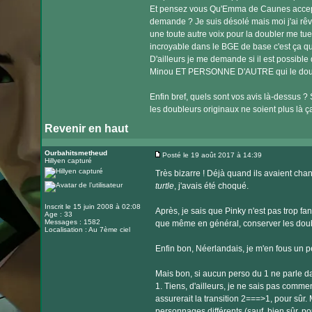
Et pensez vous Qu'Emma de Caunes accepte
demande ? Je suis désolé mais moi j'ai rêv
une toute autre voix pour la doubler me tue
incroyable dans le BGE de base c'est ça qui 
D'ailleurs je me demande si il est possible
Minou ET PERSONNE D'AUTRE qui le dou
Enfin bref, quels sont vos avis là-dessus ?
les doubleurs originaux ne soient plus là 
Revenir en haut
Ourbahitsmetheud
Posté le 19 août 2017 à 14:39
Hillyen capturé
Message
Très bizarre ! Déjà quand ils avaient ch
turtle
, j'avais été choqué.
Inscrit le 15 juin 2008 à 02:08
Après, je sais que Pinky n'est pas trop f
Age : 33
Messages : 1582
que même en général, conserver les doubl
Localisation : Au 7ème ciel
Enfin bon, Néerlandais, je m'en fous un pe
Mais bon, si aucun perso du 1 ne parle dan
1. Tiens, d'ailleurs, je ne sais pas comme
assurerait la transition 2===>1, pour sûr
personnages différents (sauf, bien sûr, po