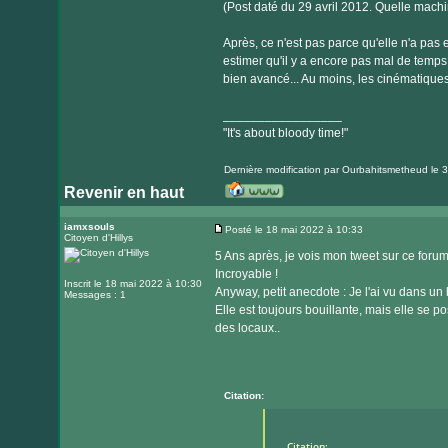
(Post daté du 29 avril 2012. Quelle machi
Après, ce n'est pas parce qu'elle n'a pas 
estimer qu'il y a encore pas mal de temps 
bien avancé... Au moins, les cinématique
_________________
"It's about bloody time!"
Dernière modification par
Ourbahitsmetheud
le 3
Revenir en haut
Visiter
le
iamxsouls
Posté le 18 mai 2022 à 10:33
Citoyen d'Hillys
Message
site
5 Ans après, je vois mon tweet sur ce foru
internet
Incroyable !
Inscrit le 18 mai 2022 à 10:30
Anyway, petit anecdote : Je l'ai vu dans un ba
Messages : 1
Elle est toujours bouillante, mais elle se p
des locaux..
Citation:
Citation: