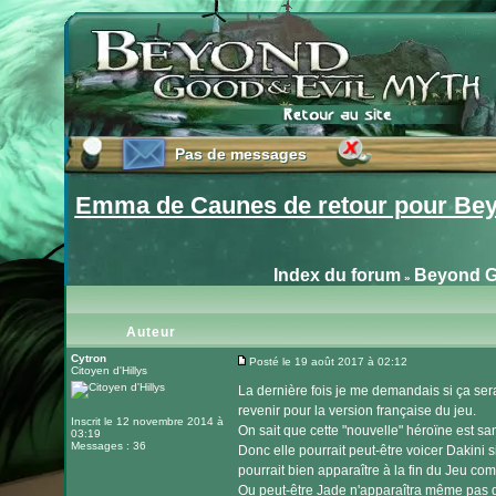
Pas de messages
Pas de messages
Emma de Caunes de retour pour Bey
Index du forum
Beyond G
»
Auteur
Cytron
Posté le 19 août 2017 à 02:12
Citoyen d'Hillys
Message
La dernière fois je me demandais si ça sera
revenir pour la version française du jeu.
Inscrit le 12 novembre 2014 à
On sait que cette "nouvelle" héroïne est sa
03:19
Messages : 36
Donc elle pourrait peut-être voicer Dakini si
pourrait bien apparaître à la fin du Jeu co
Ou peut-être Jade n'apparaîtra même pas d