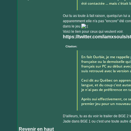
été contactée ... mais c'était
Oui tu as toute à fait raison, quelqu'un lui 
apparemment elle n'a pas "encore" été cont
dans le jeu
Voici le lien pour ceux qui veulent voir.
https://twitter.com/iamxsouls
Citation:
En fait Ourbie, je me rappelle 
française ou la demoiselle qui
français sur PC au début avec
suis retrouvé avec la version 
Ceci dit au Québec on apprend l
langue, et du coup c'est auta
je n'ai pas de préférence en t
Après oui effectivement, ce 
premier jeu pour un nouveau
D'ailleurs, tu as du voir le trailer de BGE 2
Jade dans BGE 1 ou c'est une toute autre 
Revenir en haut