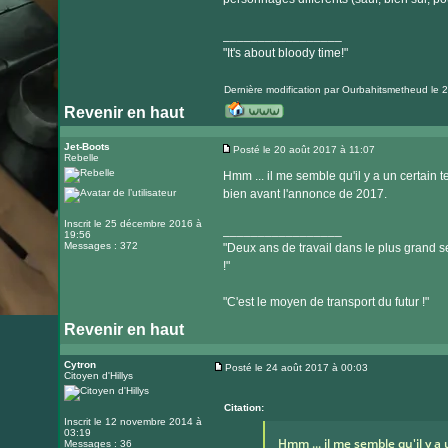
_________________
"It's about bloody time!"
Dernière modification par
Ourbahitsmetheud
le 2
Revenir en haut
Visiter
le
Jet-Boots
Posté le 20 août 2017 à 11:07
Rebelle
Message
site
Hmm ... il me semble qu'il y a un certain 
internet
bien avant l'annonce de 2017.
Inscrit le 25 décembre 2016 à
_________________
19:56
Messages : 372
"Deux ans de travail dans le plus grand se
!"
"C'est le moyen de transport du futur !"
Revenir en haut
Cytron
Posté le 24 août 2017 à 00:03
Citoyen d'Hillys
Message
Citation:
Inscrit le 12 novembre 2014 à
03:19
Hmm ... il me semble qu'il y 
Messages : 36