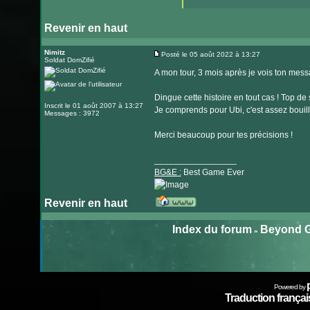
Revenir en haut
Nimitz
Posté le 05 août 2022 à 13:27
Soldat DomZifié
Message
A mon tour, 3 mois après je vois ton mes
Dingue cette histoire en tout cas ! Top de s
Inscrit le 01 août 2007 à 13:27
Je comprends pour Ubi, c'est assez bouilla
Messages : 3972
Merci beaucoup pour tes précisions !
_________________
BG&E :
Best Game Ever
Revenir en haut
Visiter
le
Index du forum
Beyond G
»
site
internet
Powered by
Traduction français