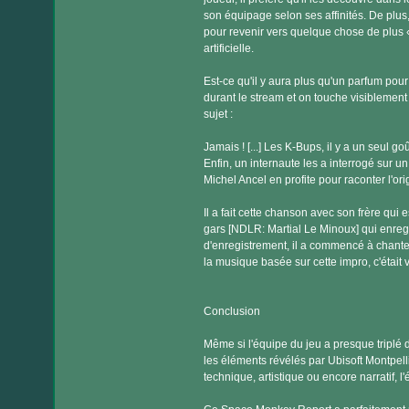
son équipage selon ses affinités. De plus,
pour revenir vers quelque chose de plus «
artificielle.
Est-ce qu'il y aura plus qu'un parfum po
durant le stream et on touche visiblement à
sujet :
Jamais ! [...] Les K-Bups, il y a un seul goû
Enfin, un internaute les a interrogé su
Michel Ancel en profite pour raconter l'o
Il a fait cette chanson avec son frère qui 
gars [NDLR: Martial Le Minoux] qui enregi
d'enregistrement, il a commencé à chanter ! 
la musique basée sur cette impro, c'était 
Conclusion
Même si l'équipe du jeu a presque triplé 
les éléments révélés par Ubisoft Montpell
technique, artistique ou encore narratif, 