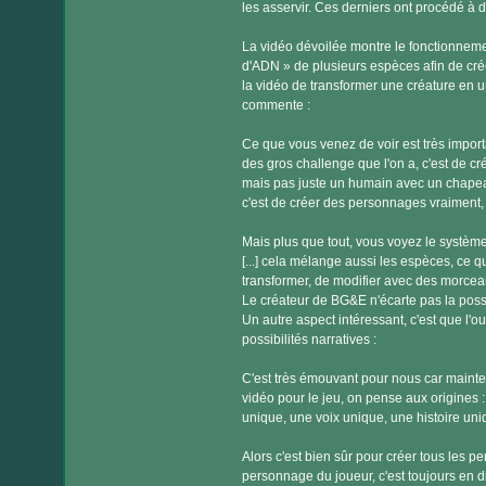
les asservir. Ces derniers ont procédé à 
La vidéo dévoilée montre le fonctionnemen
d'ADN » de plusieurs espèces afin de crée
la vidéo de transformer une créature en u
commente :
Ce que vous venez de voir est très import
des gros challenge que l'on a, c'est d
mais pas juste un humain avec un chape
c'est de créer des personnages vraiment, 
Mais plus que tout, vous voyez le systè
[...] cela mélange aussi les espèces, ce 
transformer, de modifier avec des morce
Le créateur de BG&E n'écarte pas la possibi
Un autre aspect intéressant, c'est que l'o
possibilités narratives :
C'est très émouvant pour nous car mainte
vidéo pour le jeu, on pense aux origines :
unique, une voix unique, une histoire uniqu
Alors c'est bien sûr pour créer tous les pe
personnage du joueur, c'est toujours en dis