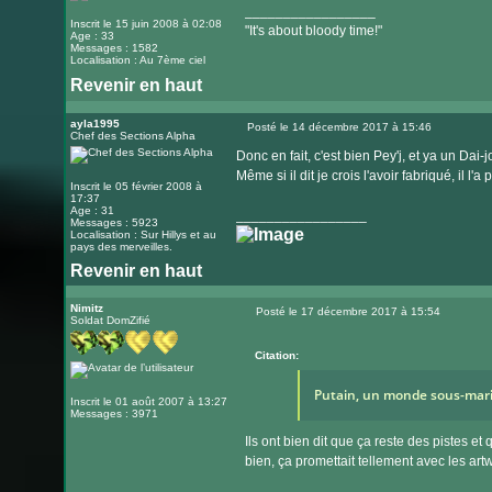
_________________
Inscrit le 15 juin 2008 à 02:08
"It's about bloody time!"
Age : 33
Messages : 1582
Localisation : Au 7ème ciel
Revenir en haut
Visiter
le
ayla1995
Posté le 14 décembre 2017 à 15:46
Chef des Sections Alpha
Message
site
Donc en fait, c'est bien Pey'j, et ya un Dai-j
internet
Même si il dit je crois l'avoir fabriqué, il l'a 
Inscrit le 05 février 2008 à
17:37
Age : 31
_________________
Messages : 5923
Localisation : Sur Hillys et au
pays des merveilles.
Revenir en haut
Visiter
le
Nimitz
Posté le 17 décembre 2017 à 15:54
Soldat DomZifié
Message
site
internet
Citation:
Putain, un monde sous-marin
Inscrit le 01 août 2007 à 13:27
Messages : 3971
Ils ont bien dit que ça reste des pistes e
bien, ça promettait tellement avec les ar