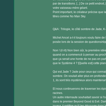
par de transitions. [...] De ce petit endro
votre vaisseau-mère géant.
Point important, le créateur précise que l
titres comme No Man Sky.
Q&A : Trilogie, le côté sombre de Jade, K
Michel Ancel a-t-il toujours voulu faire 
posée lors de la session de questions/ré
Non ! (il rit) Non bien sûr, la première idé
quand on a commencé à penser au prochain
que ça serait une honte de ne pas en parle
que le Système 4 ? [Quelle est] cette plan
Qui est Jade ? Jade pour ceux qui connais
sombre. On voulait aller plus en profonde
1, ils sont très mystérieux alors maintena
Et nous continuerons de traverser les épi
racines.
Un autre internaute souhaitait savoir si l
dans le premier Beyond Good & Evil. Dan
joueur, il préfère qu'il les découvre dans