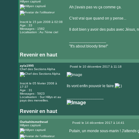
Hillyen capturé
Message
Ah j'avais pas vu ça comme ça.
C'est vrai que quand on y pense...
Inscrit le 15 juin 2008 à 02:08
Age : 33
Messages : 1582
Il doit bien y avoir des pubs avec Jésus, 
Localisation : Au 7ème ciel
_________________
"It's about bloody time!"
Revenir en haut
Visiter
le
ayla1995
Posté le 10 décembre 2017 à 11:18
Chef des Sections Alpha
Message
site
internet
Inscrit le 05 février 2008 à
Ils vont enfin pouvoir le faire
17:37
Age : 31
Messages : 5923
_________________
Localisation : Sur Hillys et au
pays des merveilles.
Revenir en haut
Visiter
le
Ourbahitsmetheud
Posté le 14 décembre 2017 à 14:41
Hillyen capturé
Message
site
Putain, un monde sous-marin ! J'attends ç
internet