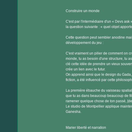
Construire un monde
C'est par l'intermédiaire d'un « Devs as
la question suivante : « quel objet apport
Cette question peut sembler anodine mais
développement du jeu :
C'est vraiment un pilier de comment on c
monde, tu as besoin d'une structure, tu as
clé cette idée de prendre un vieux souvenir
crée un lien avec le futur.
On apprend ainsi que le design du Gada,
fiction, a été influencé par cette philosoph
La première ébauche du vaisseau spatial é
que tu as dans beaucoup beaucoup de film
ramener quelque chose de ton passé, [de
Le studio de Montpellier applique mainten
Ganesha.
Marier liberté et narration