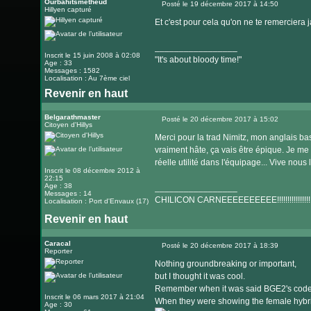
le
Ourbahitsmetheud
Posté le 19 décembre 2017 à 14:50
Hillyen capturé
Message
site
Et c'est pour cela qu'on ne te remerciera 
internet
_________________
Inscrit le 15 juin 2008 à 02:08
"It's about bloody time!"
Age : 33
Messages : 1582
Localisation : Au 7ème ciel
Revenir en haut
Visiter
le
Belgarathmaster
Posté le 20 décembre 2017 à 15:02
Citoyen d'Hillys
Message
site
Merci pour la trad Nimitz, mon anglais ba
internet
vraiment hâte, ça vais être épique. Je me
réelle utilité dans l'équipage... Vive nous 
Inscrit le 08 décembre 2012 à
22:15
Age : 38
_________________
Messages : 14
CHILICON CARNEEEEEEEEEE!!!!!!!!!!!!!!!!!!!!!!
Localisation : Port d'Envaux (17)
Revenir en haut
Caracal
Posté le 20 décembre 2017 à 18:39
Reporter
Message
Nothing groundbreaking or important,
but I thought it was cool.
Remember when it was said BGE2's cod
Inscrit le 06 mars 2017 à 21:04
When they were showing the female hybrids 
Age : 30