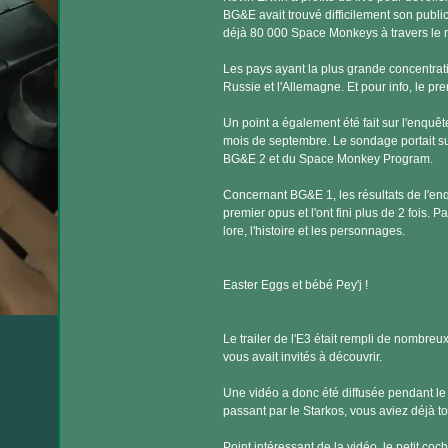
BG&E avait trouvé difficilement son publ
déjà 80 000 Space Monkeys à travers le
Les pays ayant la plus grande concentrat
Russie et l'Allemagne. Et pour info, le prem
Un point a également été fait sur l'enquê
mois de septembre. Le sondage portait su
BG&E 2 et du Space Monkey Program.
Concernant BG&E 1, les résultats de l'e
premier opus et l'ont fini plus de 2 fois. 
lore, l'histoire et les personnages.
Easter Eggs et bébé Pey'j !
Le trailer de l'E3 était rempli de nombre
vous avait invités à découvrir.
Une vidéo a donc été diffusée pendant le 
passant par le Starkos, vous aviez déjà to
Point intéressant de la vidéo, le petit co