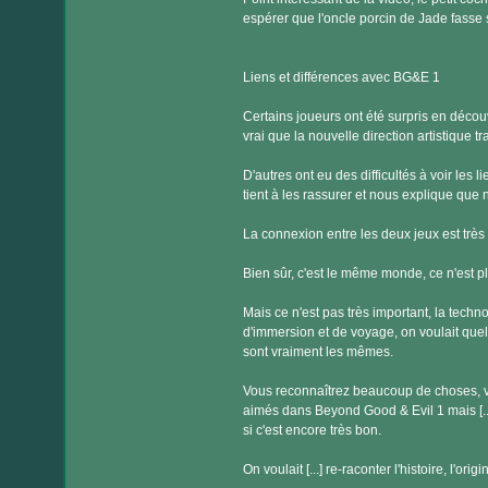
espérer que l'oncle porcin de Jade fasse 
Liens et différences avec BG&E 1
Certains joueurs ont été surpris en décou
vrai que la nouvelle direction artistique t
D'autres ont eu des difficultés à voir les 
tient à les rassurer et nous explique que
La connexion entre les deux jeux est très
Bien sûr, c'est le même monde, ce n'est pl
Mais ce n'est pas très important, la techn
d'immersion et de voyage, on voulait quel
sont vraiment les mêmes.
Vous reconnaîtrez beaucoup de choses, 
aimés dans Beyond Good & Evil 1 mais [...
si c'est encore très bon.
On voulait [...] re-raconter l'histoire, l'o