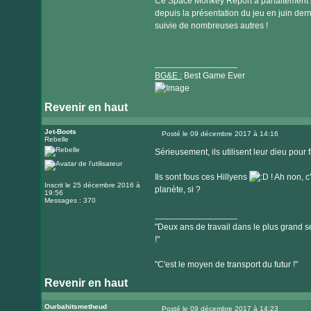
Ce Space Monkey Report a parfaitement r
depuis la présentation du jeu en juin derni
suivie de nombreuses autres !
_________________
BG&E :
Best Game Ever
Revenir en haut
Visiter
le
Jet-Boots
Posté le 09 décembre 2017 à 14:16
Rebelle
Message
site
Sérieusement, ils utilisent leur dieu pour 
internet
Ils sont fous ces Hillyens
! Ah non, c'
Inscrit le 25 décembre 2016 à
planète, si ?
19:56
Messages : 370
_________________
"Deux ans de travail dans le plus grand se
!"
"C'est le moyen de transport du futur !"
Revenir en haut
Ourbahitsmetheud
Posté le 09 décembre 2017 à 14:23