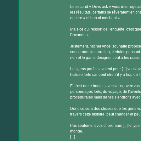
Le second « Devs ask » vous interrogeait 
les résultats, certains se rêveraient en ch
encore « ni bon ni méchant ».
Mais ce qui ressort de l'enquête, c'est q
l'inconnu ».
Justement, Michel Ancel souhaite proposer
concernant la narration, certains pensant
rien et le game designer tient à les rassur
Les gens parfois avaient peur [...] vous a
histoire forte car peut être s'il y a trop de
Et c'est notre boulot, avec vous, avec vo
personnages forts, du voyage, de l'avent
procédurales mais de vrais endroits avec
Donc ce sera des choses que les gens vont
travers cette histoire, peut changer et peu
Pas seulement vos choix mais [...] le typ
monde.
[...]