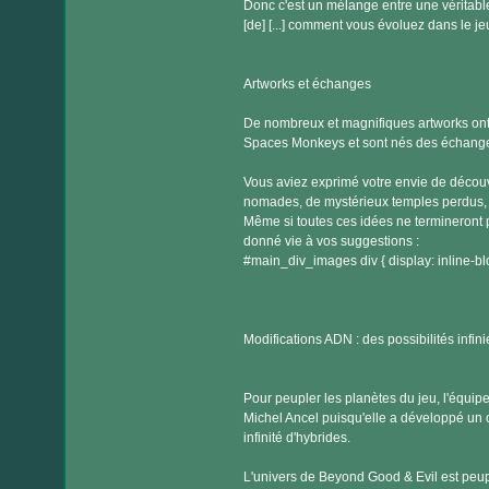
Donc c'est un mélange entre une véritabl
[de] [...] comment vous évoluez dans le je
Artworks et échanges
De nombreux et magnifiques artworks ont ét
Spaces Monkeys et sont nés des échanges
Vous aviez exprimé votre envie de découv
nomades, de mystérieux temples perdus, de
Même si toutes ces idées ne termineront p
donné vie à vos suggestions :
#main_div_images div { display: inline-bl
Modifications ADN : des possibilités infini
Pour peupler les planètes du jeu, l'équip
Michel Ancel puisqu'elle a développé un 
infinité d'hybrides.
L'univers de Beyond Good & Evil est peup