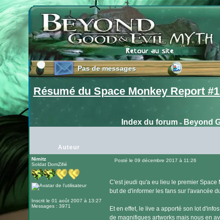
Pas de messages
Pas de messages
Résumé du Space Monkey Report #1 
Index du forum
Beyond G
»
Auteur
Nimitz
Posté le 09 décembre 2017 à 11:26
Soldat DomZifié
Message
C'est jeudi qu'a eu lieu le premier Spac
but de d'informer les fans sur l'avancée 
Inscrit le 01 août 2007 à 13:27
Messages : 3971
Et en effet, le live a apporté son lot d'i
de magnifiques artworks mais nous en avon