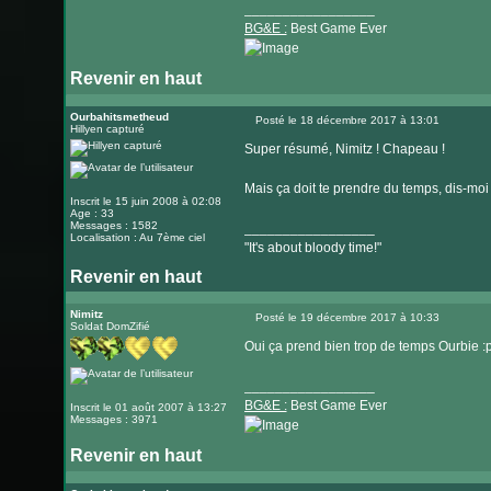
_________________
BG&E :
Best Game Ever
Revenir en haut
Visiter
le
Ourbahitsmetheud
Posté le 18 décembre 2017 à 13:01
Hillyen capturé
Message
site
Super résumé, Nimitz ! Chapeau !
internet
Mais ça doit te prendre du temps, dis-moi 
Inscrit le 15 juin 2008 à 02:08
Age : 33
Messages : 1582
_________________
Localisation : Au 7ème ciel
"It's about bloody time!"
Revenir en haut
Visiter
le
Nimitz
Posté le 19 décembre 2017 à 10:33
Soldat DomZifié
Message
site
Oui ça prend bien trop de temps Ourbie :
internet
_________________
BG&E :
Best Game Ever
Inscrit le 01 août 2007 à 13:27
Messages : 3971
Revenir en haut
Visiter