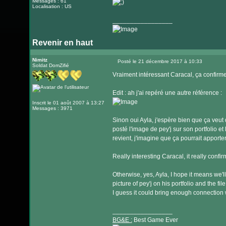
Messages : 61
Localisation : US
_________________
Revenir en haut
Nimitz
Posté le 21 décembre 2017 à 10:33
Soldat DomZifié
Message
Vraiment intéressant Caracal, ça confirm
Edit : ah j'ai repéré une autre référence :
Inscrit le 01 août 2007 à 13:27
Messages : 3971
Sinon oui Ayla, j'espère bien que ça veut 
posté l'image de pey'j sur son portfolio et l
revient, j'imagine que ça pourrait apport
Really interesting Caracal, it really conf
Otherwise, yes, Ayla, I hope it means we'l
picture of pey'j on his portfolio and the fil
I guess it could bring enough connection w
_________________
BG&E :
Best Game Ever