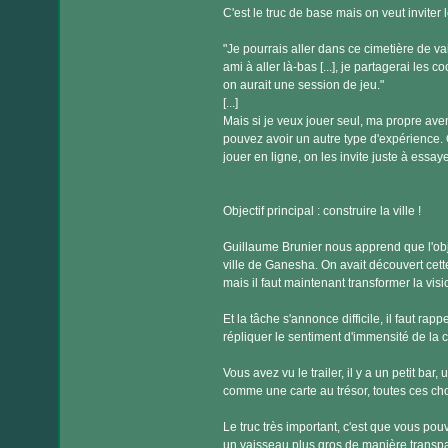
C'est le truc de base mais on veut inviter
"Je pourrais aller dans ce cimetière de vais
ami à aller là-bas [...], je partagerai les 
on aurait une session de jeu."
[...]
Mais si je veux jouer seul, ma propre ave
pouvez avoir un autre type d'expérience. 
jouer en ligne, on les invite juste à essayer 
Objectif principal : construire la ville !
Guillaume Brunier nous apprend que l'objec
ville de Ganesha. On avait découvert cette v
mais il faut maintenant transformer la visio
Et la tâche s'annonce difficile, il faut ra
répliquer le sentiment d'immensité de la c
Vous avez vu le trailer, il y a un petit ba
comme une carte au trésor, toutes ces cho
Le truc très important, c'est que vous pouv
un vaisseau plus gros de manière transpare