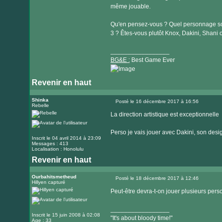
même jouable.
Qu'en pensez-vous ? Quel personnage sou
3 ? Êtes-vous plutôt Knox, Dakini, Shani 
_________________
BG&E :
Best Game Ever
Revenir en haut
Visiter
le
Shinka
Posté le 16 décembre 2017 à 16:56
Rebelle
Message
site
La direction artistique est exceptionnelle
internet
Perso je vais jouer avec Dakini, son desig
Inscrit le 04 avril 2014 à 23:09
Messages : 413
Localisation : Honolulu
Revenir en haut
Ourbahitsmetheud
Posté le 18 décembre 2017 à 12:46
Hillyen capturé
Message
Peut-être devra-t-on jouer plusieurs per
_________________
Inscrit le 15 juin 2008 à 02:08
"It's about bloody time!"
Age : 33