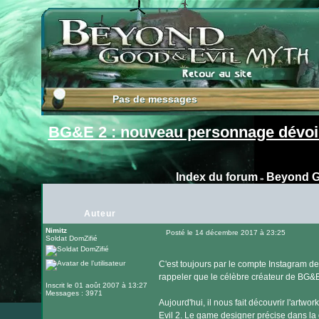
Pas de messages
Pas de messages
BG&E 2 : nouveau personnage dévoil
Index du forum
Beyond G
»
Auteur
Nimitz
Posté le 14 décembre 2017 à 23:25
Soldat DomZifié
Message
C'est toujours par le compte Instagram de M
rappeler que le célèbre créateur de BG&E 
Inscrit le 01 août 2007 à 13:27
Messages : 3971
Aujourd'hui, il nous fait découvrir l'art
Evil 2. Le game designer précise dans la