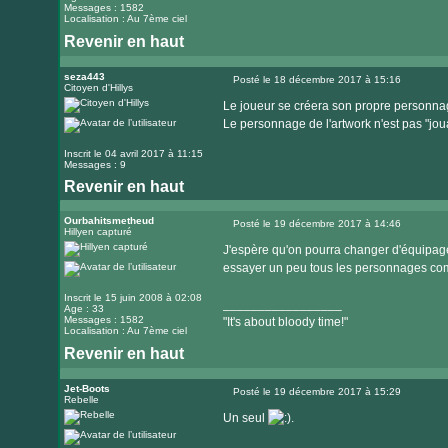
Messages : 1582
Localisation : Au 7ème ciel
Revenir en haut
Visiter
le
seza443
Posté le 18 décembre 2017 à 15:16
Citoyen d'Hillys
Message
site
Le joueur se créera son propre personna
internet
Le personnage de l'artwork n'est pas "jou
Inscrit le 04 avril 2017 à 11:15
Messages : 9
Revenir en haut
Ourbahitsmetheud
Posté le 19 décembre 2017 à 14:46
Hillyen capturé
Message
J'espère qu'on pourra changer d'équipage 
essayer un peu tous les personnages comm
Inscrit le 15 juin 2008 à 02:08
_________________
Age : 33
Messages : 1582
"It's about bloody time!"
Localisation : Au 7ème ciel
Revenir en haut
Visiter
le
Jet-Boots
Posté le 19 décembre 2017 à 15:29
Rebelle
Message
site
Un seul
.
internet