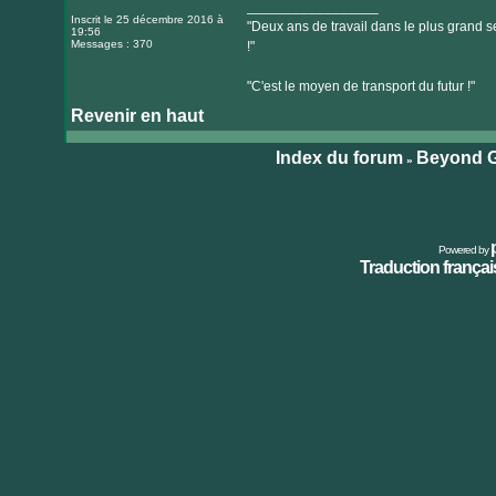
_________________
Inscrit le 25 décembre 2016 à
"Deux ans de travail dans le plus grand se
19:56
Messages : 370
!"
"C'est le moyen de transport du futur !"
Revenir en haut
Index du forum
Beyond G
»
Powered by
Traduction français