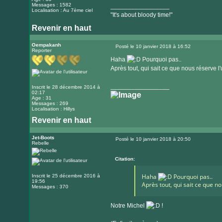
Messages : 1582
_________________
Localisation : Au 7ème ciel
"It's about bloody time!"
Revenir en haut
Visiter
le
Oempakanh
Posté le 10 janvier 2018 à 16:52
Reporter
Message
site
Haha
Pourquoi pas..
internet
Après tout, qui sait ce que nous réserve l
_________________
Inscrit le 28 décembre 2014 à
02:17
Age : 31
Messages : 269
Localisation : Hillys
Revenir en haut
Jet-Boots
Posté le 10 janvier 2018 à 20:50
Rebelle
Message
Citation:
Haha
Pourquoi pas..
Inscrit le 25 décembre 2016 à
19:56
Après tout, qui sait ce que n
Messages : 370
Notre Michel
!