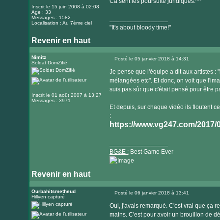
Ca sent les poursuite juridiques.^^
Inscrit le 15 juin 2008 à 02:08
Age : 33
Messages : 1582
_________________
Localisation : Au 7ème ciel
"It's about bloody time!"
Revenir en haut
Visiter
le
Nimitz
Posté le 05 janvier 2018 à 14:31
Soldat DomZifié
Message
site
Je pense que l'équipe a dit aux artistes 
internet
mélangées etc". Et donc, on voit que l'ima
suis pas sûr que c'était pensé pour être pa
Inscrit le 01 août 2007 à 13:27
Messages : 3971
Et depuis, sur chaque vidéo ils floutent cet
:
https://www.vg247.com/2017/06
_________________
BG&E :
Best Game Ever
Revenir en haut
Visiter
le
Ourbahitsmetheud
Posté le 06 janvier 2018 à 13:41
Hillyen capturé
Message
site
Oui, j'avais remarqué. C'est vrai que ça
internet
mains. C'est pour avoir un brouillon de dé