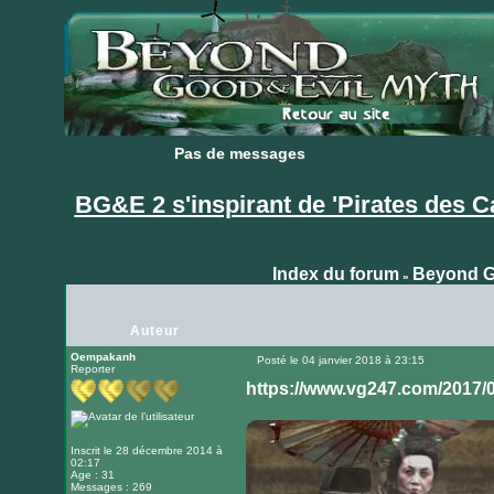
Pas de messages
Pas de messages
BG&E 2 s'inspirant de 'Pirates des C
Index du forum
Beyond G
»
Auteur
Oempakanh
Posté le 04 janvier 2018 à 23:15
Reporter
Message
https://www.vg247.com/2017/06
Inscrit le 28 décembre 2014 à
02:17
Age : 31
Messages : 269