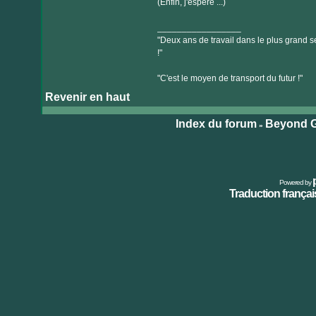
(Enfin, j'espère ...)
_________________
"Deux ans de travail dans le plus grand se
!"
"C'est le moyen de transport du futur !"
Revenir en haut
Index du forum
Beyond G
»
Powered by
Traduction français