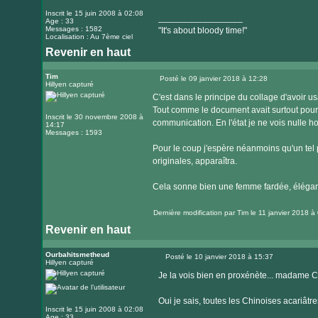
Inscrit le 15 juin 2008 à 02:08
_________________
Age : 33
Messages : 1582
"It's about bloody time!"
Localisation : Au 7ème ciel
Revenir en haut
Visiter
le
Tim
Posté le 09 janvier 2018 à 12:28
Hillyen capturé
Message
site
C'est dans le principe du collage d'avoir u
internet
Tout comme le document avait surtout pour v
Inscrit le 30 novembre 2008 à
communication. En l'état je ne vois nulle ho
14:17
Messages : 1593
Pour le coup j'espère néanmoins qu'un te
originales, apparaîtra.
Cela sonne bien une femme fardée, élégante
Dernière modification par
Tim
le 11 janvier 2018 à 
Revenir en haut
Ourbahitsmetheud
Posté le 10 janvier 2018 à 15:37
Hillyen capturé
Message
Je la vois bien en proxénète... madame C
Oui je sais, toutes les Chinoises acariâtr
Inscrit le 15 juin 2008 à 02:08
Age : 33