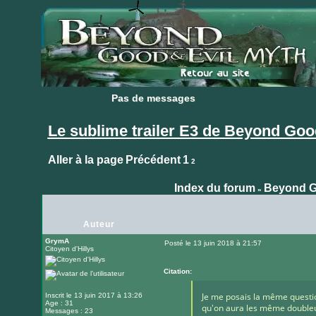
Pas de messages
Pas de messages
Le sublime trailer E3 de Beyond Good
Aller à la page
Précédent
1
2
Index du forum
Beyond G
»
Auteur
GrymA
Posté le 13 juin 2018 à 21:57
Citoyen d'Hillys
Message
Citation:
Je me posais la même questi
Inscrit le 13 juin 2017 à 13:26
Age : 31
qu'on aura les même doubleur
Messages : 23