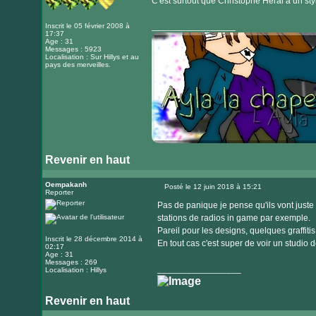
C'est surtout que Christophe Heral a un sty
_________________
Inscrit le 05 février 2008 à
17:37
Age : 31
Messages : 5923
Localisation : Sur Hillys et au
pays des merveilles.
Revenir en haut
Visiter
le
Oempakanh
Posté le 12 juin 2018 à 15:21
Reporter
Message
site
Pas de panique je pense qu'ils vont just
internet
stations de radios in game par exemple.
Pareil pour les designs, quelques graffitis
Inscrit le 28 décembre 2014 à
En tout cas c'est super de voir un studio
02:17
Age : 31
Messages : 269
_________________
Localisation : Hillys
Revenir en haut