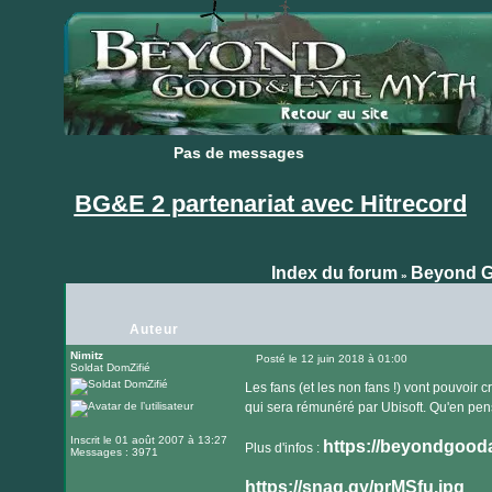
Pas de messages
Pas de messages
BG&E 2 partenariat avec Hitrecord
Index du forum
Beyond G
»
Auteur
Nimitz
Posté le 12 juin 2018 à 01:00
Soldat DomZifié
Message
Les fans (et les non fans !) vont pouvoir 
qui sera rémunéré par Ubisoft. Qu'en pe
Inscrit le 01 août 2007 à 13:27
https://beyondgoodan
Plus d'infos :
Messages : 3971
https://snag.gy/prMSfu.jpg