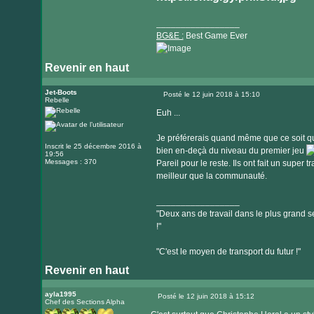
_________________
BG&E :
Best Game Ever
Revenir en haut
Visiter
le
Jet-Boots
Posté le 12 juin 2018 à 15:10
Rebelle
Message
site
Euh ...
internet
Je préférerais quand même que ce soit q
Inscrit le 25 décembre 2016 à
bien en-deçà du niveau du premier jeu
19:56
Messages : 370
Pareil pour le reste. Ils ont fait un supe
meilleur que la communauté.
_________________
"Deux ans de travail dans le plus grand se
!"
"C'est le moyen de transport du futur !"
Revenir en haut
ayla1995
Posté le 12 juin 2018 à 15:12
Chef des Sections Alpha
Message