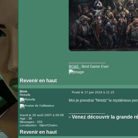
_________________
BG&E :
Best Game Ever
Revenir en haut
Visiter
le
Blink
Posté le 17 juin 2018 à 21:15
Rebelle
Message
site
Moi je prendrai "Nimitz" le mystérieux pe
internet
_________________
Inscrit le 26 août 2007 à 00:08
Venez découvrir la grande r
>
Age : 39
Messages : 333
Localisation : Dijon/Chalon
Revenir en haut
Visiter