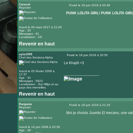
le
Caracal
Posté le 18 juin 2018 à 03:46
Reporter
Message
site
PUNK LOLITA GIRL! PUNK LOLITA GIRL!
internet
Inscrit le 06 mars 2017 à 21:04
Age : 30
Messages : 61
Localisation : US
Revenir en haut
ayla1995
Posté le 18 juin 2018 à 20:50
Chef des Sections Alpha
Message
Le Khajiit <3
Inscrit le 05 février 2008 à
_________________
17:37
Age : 31
Messages : 5923
Localisation : Sur Hillys et au
pays des merveilles.
Revenir en haut
Visiter
le
Pargonis
Posté le 18 juin 2018 à 21:19
Reporter
Message
site
Moi je choisis Juanito El mecano, une val
internet
Inscrit le 14 juin 2008 à 20:36
Age : 38