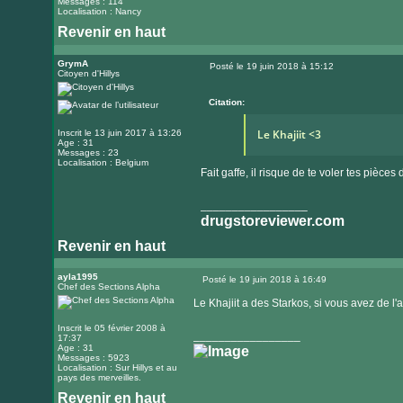
Messages : 114
Localisation : Nancy
Revenir en haut
GrymA
Posté le 19 juin 2018 à 15:12
Citoyen d'Hillys
Message
Citation:
Le Khajiit <3
Inscrit le 13 juin 2017 à 13:26
Age : 31
Messages : 23
Localisation : Belgium
Fait gaffe, il risque de te voler tes pièces d
_________________
drugstoreviewer.com
Revenir en haut
ayla1995
Posté le 19 juin 2018 à 16:49
Chef des Sections Alpha
Message
Le Khajiit a des Starkos, si vous avez de l'a
Inscrit le 05 février 2008 à
_________________
17:37
Age : 31
Messages : 5923
Localisation : Sur Hillys et au
pays des merveilles.
Revenir en haut