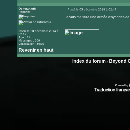
Visiter
le
Oempakanh
Posté le 05 décembre 2018 à 02:47
Reporter
Message
site
Je vais me faire une armée d'hybrides de
internet
_________________
Inscrit le 28 décembre 2014 à
02:17
Age : 31
Messages : 269
Localisation : Hillys
Revenir en haut
Index du forum
Beyond G
»
Powered by
Traduction français