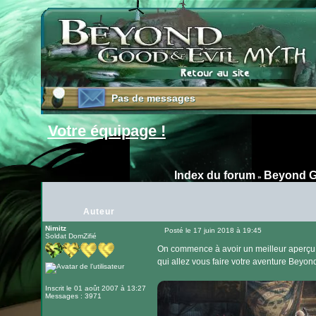
Pas de messages
Pas de messages
Votre équipage !
Index du forum
Beyond G
»
Auteur
Nimitz
Posté le 17 juin 2018 à 19:45
Soldat DomZifié
Message
On commence à avoir un meilleur aperçu 
qui allez vous faire votre aventure Beyon
Inscrit le 01 août 2007 à 13:27
Messages : 3971