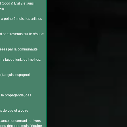
 Good & Evil 2 et ainsi
ons.
 à peine 6 mois, les artistes
 sont revenus sur le résultat
réées par la communauté :
s fait du funk, du hip-hop,
(français, espagnol,
de la propagande, des
ts de vue et à votre
sance concernant l’univers
n peu décousu mais l’équipe