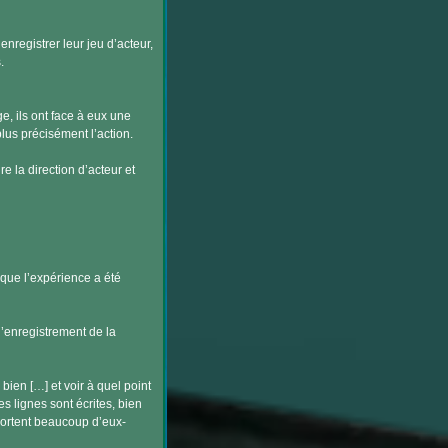
nregistrer leur jeu d’acteur,
.
e, ils ont face à eux une
plus précisément l’action.
re la direction d’acteur et
 que l’expérience a été
 d’enregistrement de la
bien […] et voir à quel point
 lignes sont écrites, bien
portent beaucoup d’eux-