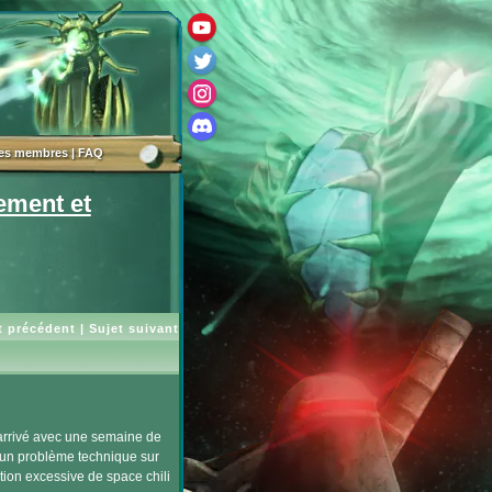
des membres
|
FAQ
ement et
t précédent
|
Sujet suivant
 arrivé avec une semaine de
t un problème technique sur
ion excessive de space chili