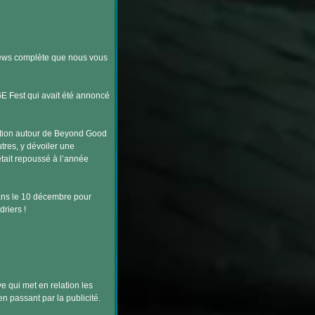
ews complète que nous vous
GE Fest qui avait été annoncé
ntion autour de Beyond Good
utres, y dévoiler une
tait repoussé à l’année
ns le 10 décembre pour
riers !
e qui met en relation les
en passant par la publicité.