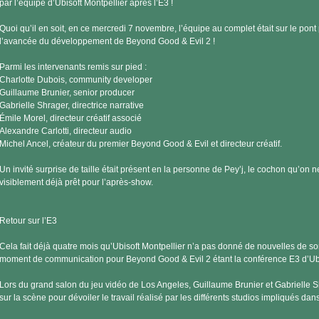
par l’équipe d’Ubisoft Montpellier après l’E3 !
Quoi qu’il en soit, en ce mercredi 7 novembre, l’équipe au complet était sur le pont
l’avancée du développement de Beyond Good & Evil 2 !
Parmi les intervenants remis sur pied :
Charlotte Dubois, community developer
Guillaume Brunier, senior producer
Gabrielle Shrager, directrice narrative
Émile Morel, directeur créatif associé
Alexandre Carlotti, directeur audio
Michel Ancel, créateur du premier Beyond Good & Evil et directeur créatif.
Un invité surprise de taille était présent en la personne de Pey’j, le cochon qu’on ne
visiblement déjà prêt pour l’après-show.
Retour sur l’E3
Cela fait déjà quatre mois qu’Ubisoft Montpellier n’a pas donné de nouvelles de so
moment de communication pour Beyond Good & Evil 2 étant la conférence E3 d’Ubi
Lors du grand salon du jeu vidéo de Los Angeles, Guillaume Brunier et Gabrielle S
sur la scène pour dévoiler le travail réalisé par les différents studios impliqués da