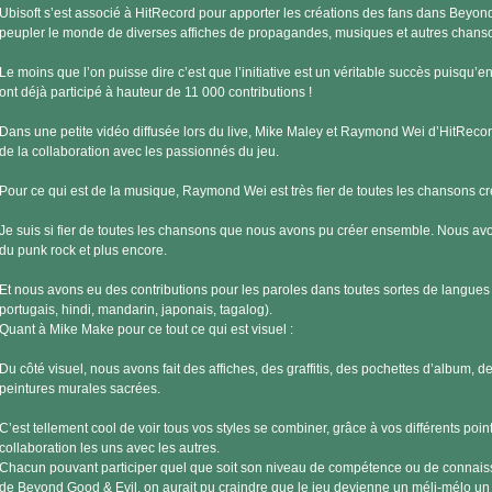
Ubisoft s’est associé à HitRecord pour apporter les créations des fans dans Beyond
peupler le monde de diverses affiches de propagandes, musiques et autres chans
Le moins que l’on puisse dire c’est que l’initiative est un véritable succès puisqu’en
ont déjà participé à hauteur de 11 000 contributions !
Dans une petite vidéo diffusée lors du live, Mike Maley et Raymond Wei d’HitRecord
de la collaboration avec les passionnés du jeu.
Pour ce qui est de la musique, Raymond Wei est très fier de toutes les chansons c
Je suis si fier de toutes les chansons que nous avons pu créer ensemble. Nous avon
du punk rock et plus encore.
Et nous avons eu des contributions pour les paroles dans toutes sortes de langues 
portugais, hindi, mandarin, japonais, tagalog).
Quant à Mike Make pour ce tout ce qui est visuel :
Du côté visuel, nous avons fait des affiches, des graffitis, des pochettes d’album, 
peintures murales sacrées.
C’est tellement cool de voir tous vos styles se combiner, grâce à vos différents poin
collaboration les uns avec les autres.
Chacun pouvant participer quel que soit son niveau de compétence ou de connais
de Beyond Good & Evil, on aurait pu craindre que le jeu devienne un méli-mélo u