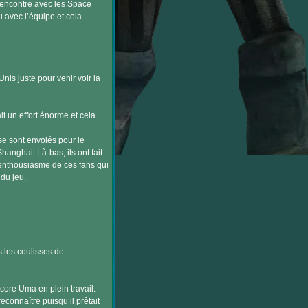
 rencontre avec les Space
 avec l’équipe et cela
nis juste pour venir voir la
t un effort énorme et cela
e sont envolés pour le
nghai. Là-bas, ils ont fait
’enthousiasme de ces fans qui
 du jeu.
 les coulisses de
core Uma en plein travail.
connaître puisqu’il prêtait