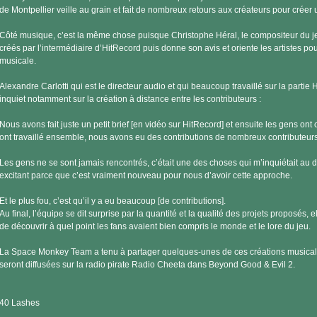
de Montpellier veille au grain et fait de nombreux retours aux créateurs pour cré
Côté musique, c’est la même chose puisque Christophe Héral, le compositeur du j
créés par l’intermédiaire d’HitRecord puis donne son avis et oriente les artistes p
musicale.
Alexandre Carlotti qui est le directeur audio et qui beaucoup travaillé sur la partie H
inquiet notamment sur la création à distance entre les contributeurs :
Nous avons fait juste un petit brief [en vidéo sur HitRecord] et ensuite les gens o
ont travaillé ensemble, nous avons eu des contributions de nombreux contributeurs
Les gens ne se sont jamais rencontrés, c’était une des choses qui m’inquiétait au d
excitant parce que c’est vraiment nouveau pour nous d’avoir cette approche.
Et le plus fou, c’est qu’il y a eu beaucoup [de contributions].
Au final, l’équipe se dit surprise par la quantité et la qualité des projets proposés,
de découvrir à quel point les fans avaient bien compris le monde et le lore du jeu.
La Space Monkey Team a tenu à partager quelques-unes de ces créations musicales
seront diffusées sur la radio pirate Radio Cheeta dans Beyond Good & Evil 2.
40 Lashes