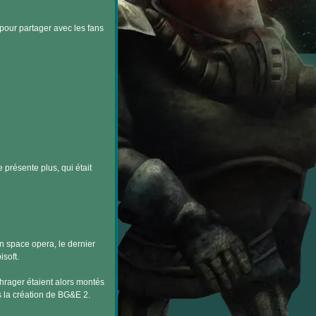
 pour partager avec les fans
 présente plus, qui était
n space opera, le dernier
soft.
hrager étaient alors montés
ns la création de BG&E 2.