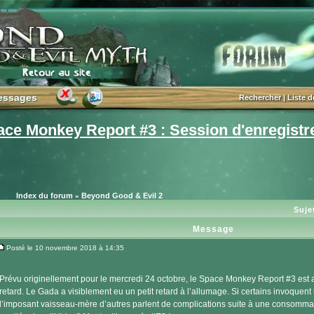
essages
essages
Rechercher
|
Liste 
e Monkey Report #3 : Session d'enregistr
Index du forum
Beyond Good & Evil 2
»
Suje
Message
Posté le 10 novembre 2018 à 14:35
Message
Prévu originellement pour le mercredi 24 octobre, le Space Monkey Report #3 est
retard. Le Gada a visiblement eu un petit retard à l’allumage. Si certains invoquen
l’imposant vaisseau-mère d’autres parlent de complications suite à une consommat