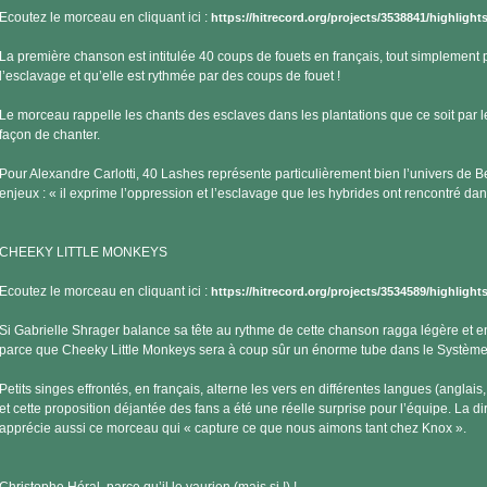
Ecoutez le morceau en cliquant ici :
https://hitrecord.org/projects/3538841/highlight
La première chanson est intitulée 40 coups de fouets en français, tout simplement 
l’esclavage et qu’elle est rythmée par des coups de fouet !
Le morceau rappelle les chants des esclaves dans les plantations que ce soit par le
façon de chanter.
Pour Alexandre Carlotti, 40 Lashes représente particulièrement bien l’univers de B
enjeux : « il exprime l’oppression et l’esclavage que les hybrides ont rencontré da
CHEEKY LITTLE MONKEYS
Ecoutez le morceau en cliquant ici :
https://hitrecord.org/projects/3534589/highlight
Si Gabrielle Shrager balance sa tête au rythme de cette chanson ragga légère et e
parce que Cheeky Little Monkeys sera à coup sûr un énorme tube dans le Système 
Petits singes effrontés, en français, alterne les vers en différentes langues (anglais
et cette proposition déjantée des fans a été une réelle surprise pour l’équipe. La dir
apprécie aussi ce morceau qui « capture ce que nous aimons tant chez Knox ».