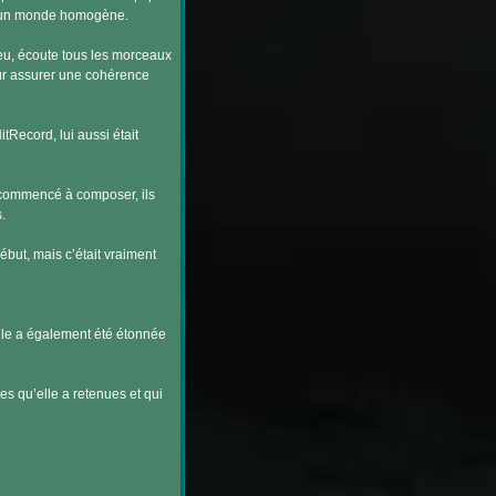
er un monde homogène.
eu, écoute tous les morceaux
our assurer une cohérence
itRecord, lui aussi était
nt commencé à composer, ils
.
ébut, mais c’était vraiment
 elle a également été étonnée
 qu’elle a retenues et qui