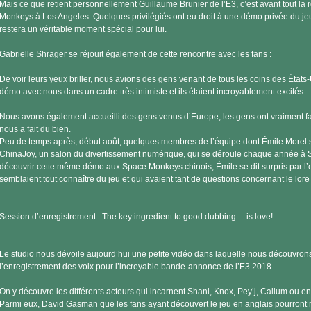
Mais ce que retient personnellement Guillaume Brunier de l’E3, c’est avant tout la
Monkeys à Los Angeles. Quelques privilégiés ont eu droit à une démo privée du jeu
restera un véritable moment spécial pour lui.
Gabrielle Shrager se réjouit également de cette rencontre avec les fans :
De voir leurs yeux briller, nous avions des gens venant de tous les coins des États-U
démo avec nous dans un cadre très intimiste et ils étaient incroyablement excités.
Nous avons également accueilli des gens venus d’Europe, les gens ont vraiment fai
nous a fait du bien.
Peu de temps après, début août, quelques membres de l’équipe dont Émile Morel s
ChinaJoy, un salon du divertissement numérique, qui se déroule chaque année à Sha
découvrir cette même démo aux Space Monkeys chinois, Émile se dit surpris par l
semblaient tout connaître du jeu et qui avaient tant de questions concernant le lore
Session d’enregistrement : The key ingredient to good dubbing… is love!
Le studio nous dévoile aujourd’hui une petite vidéo dans laquelle nous découvrons
l’enregistrement des voix pour l’incroyable bande-annonce de l’E3 2018.
On y découvre les différents acteurs qui incarnent Shani, Knox, Pey’j, Callum ou en
Parmi eux, David Gasman que les fans ayant découvert le jeu en anglais pourront re