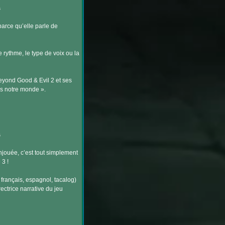
s
parce qu’elle parle de
 rythme, le type de voix ou la
eyond Good & Evil 2 et ses
ns notre monde ».
s
njouée, c’est tout simplement
3 !
, français, espagnol, tacalog)
ectrice narrative du jeu