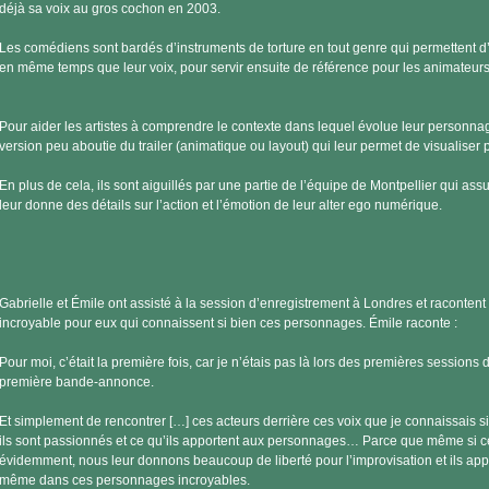
déjà sa voix au gros cochon en 2003.
Les comédiens sont bardés d’instruments de torture en tout genre qui permettent d’e
en même temps que leur voix, pour servir ensuite de référence pour les animateurs
Pour aider les artistes à comprendre le contexte dans lequel évolue leur personnag
version peu aboutie du trailer (animatique ou layout) qui leur permet de visualiser 
En plus de cela, ils sont aiguillés par une partie de l’équipe de Montpellier qui assu
leur donne des détails sur l’action et l’émotion de leur alter ego numérique.
Gabrielle et Émile ont assisté à la session d’enregistrement à Londres et racontent
incroyable pour eux qui connaissent si bien ces personnages. Émile raconte :
Pour moi, c’était la première fois, car je n’étais pas là lors des premières sessions
première bande-annonce.
Et simplement de rencontrer […] ces acteurs derrière ces voix que je connaissais si 
ils sont passionnés et ce qu’ils apportent aux personnages… Parce que même si ces
évidemment, nous leur donnons beaucoup de liberté pour l’improvisation et ils ap
même dans ces personnages incroyables.