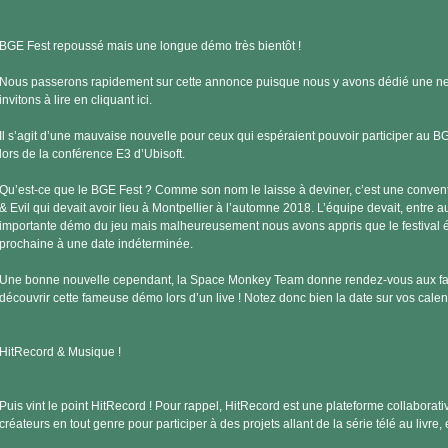
BGE Fest repoussé mais une longue démo très bientôt !
Nous passerons rapidement sur cette annonce puisque nous y avons dédié une n
invitons à lire en cliquant ici.
Il s’agit d’une mauvaise nouvelle pour ceux qui espéraient pouvoir participer au B
lors de la conférence E3 d’Ubisoft.
Qu’est-ce que le BGE Fest ? Comme son nom le laisse à deviner, c’est une conve
& Evil qui devait avoir lieu à Montpellier à l’automne 2018. L’équipe devait, entre a
importante démo du jeu mais malheureusement nous avons appris que le festival é
prochaine à une date indéterminée.
Une bonne nouvelle cependant, la Space Monkey Team donne rendez-vous aux fa
découvrir cette fameuse démo lors d’un live ! Notez donc bien la date sur vos calend
HitRecord & Musique !
Puis vint le point HitRecord ! Pour rappel, HitRecord est une plateforme collaborativ
créateurs en tout genre pour participer à des projets allant de la série télé au livre, 