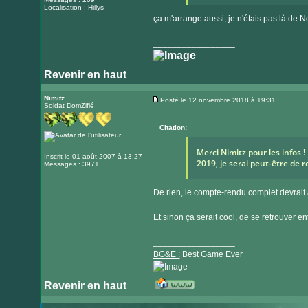
Localisation : Hillys
ça m'arrange aussi, je n'étais pas là de
_________________
Revenir en haut
Nimitz
Posté le 12 novembre 2018 à 19:31
Soldat DomZifié
Message
Citation:
Merci Nimitz pour les infos 
Inscrit le 01 août 2007 à 13:27
2019, je serai peut-être de 
Messages : 3971
De rien, le compte-rendu complet devrait 
Et sinon ça serait cool, de se retrouver e
_________________
BG&E :
Best Game Ever
Revenir en haut
Visiter