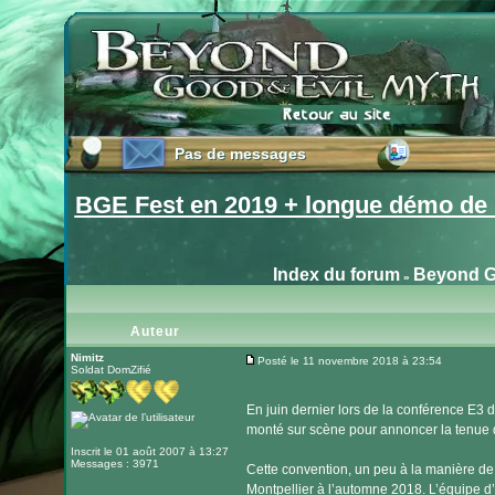
Pas de messages
Pas de messages
BGE Fest en 2019 + longue démo de 
Index du forum
Beyond G
»
Auteur
Nimitz
Posté le 11 novembre 2018 à 23:54
Soldat DomZifié
Message
En juin dernier lors de la conférence E3 
monté sur scène pour annoncer la tenue d
Inscrit le 01 août 2007 à 13:27
Messages : 3971
Cette convention, un peu à la manière de 
Montpellier à l’automne 2018. L’équipe d’Ub