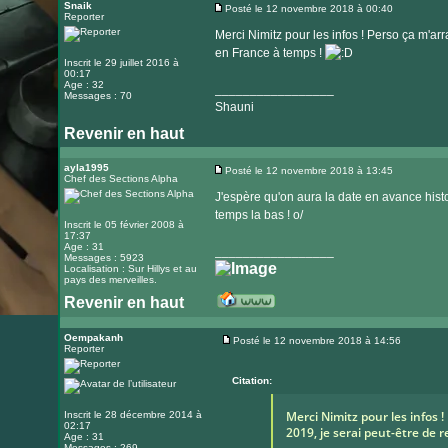
le
Snaik
Posté le 12 novembre 2018 à 00:40
Reporter
Message
site
Merci Nimitz pour les infos ! Perso ça m'ar
internet
en France à temps !
Inscrit le 29 juillet 2016 à
00:17
Age : 32
_________________
Messages : 70
Shauni
Revenir en haut
ayla1995
Posté le 12 novembre 2018 à 13:45
Chef des Sections Alpha
Message
J'espère qu'on aura la date en avance histo
temps la bas ! o/
Inscrit le 05 février 2008 à
17:37
Age : 31
_________________
Messages : 5923
Localisation : Sur Hillys et au
pays des merveilles.
Revenir en haut
Visiter
le
Oempakanh
Posté le 12 novembre 2018 à 14:56
Reporter
Message
site
internet
Citation:
Merci Nimitz pour les infos 
Inscrit le 28 décembre 2014 à
02:17
2019, je serai peut-être de 
Age : 31
Messages : 269