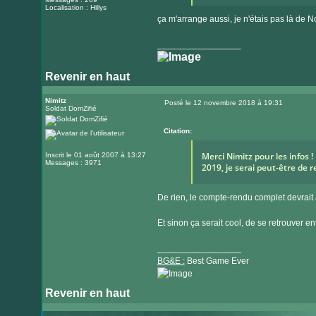
Localisation : Hillys
ça m'arrange aussi, je n'étais pas là de
_________________
Revenir en haut
Nimitz
Posté le 12 novembre 2018 à 19:31
Soldat DomZifié
Message
Citation:
Merci Nimitz pour les infos 
Inscrit le 01 août 2007 à 13:27
Messages : 3971
2019, je serai peut-être de 
De rien, le compte-rendu complet devrait 
Et sinon ça serait cool, de se retrouver e
_________________
BG&E :
Best Game Ever
Revenir en haut
Visiter