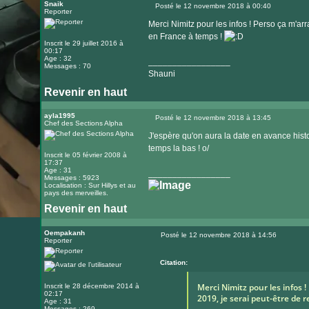
le
Snaik
Posté le 12 novembre 2018 à 00:40
Reporter
Message
site
Merci Nimitz pour les infos ! Perso ça m'ar
internet
en France à temps !
Inscrit le 29 juillet 2016 à
00:17
Age : 32
_________________
Messages : 70
Shauni
Revenir en haut
ayla1995
Posté le 12 novembre 2018 à 13:45
Chef des Sections Alpha
Message
J'espère qu'on aura la date en avance histo
temps la bas ! o/
Inscrit le 05 février 2008 à
17:37
Age : 31
_________________
Messages : 5923
Localisation : Sur Hillys et au
pays des merveilles.
Revenir en haut
Visiter
le
Oempakanh
Posté le 12 novembre 2018 à 14:56
Reporter
Message
site
internet
Citation:
Merci Nimitz pour les infos 
Inscrit le 28 décembre 2014 à
02:17
2019, je serai peut-être de 
Age : 31
Messages : 269