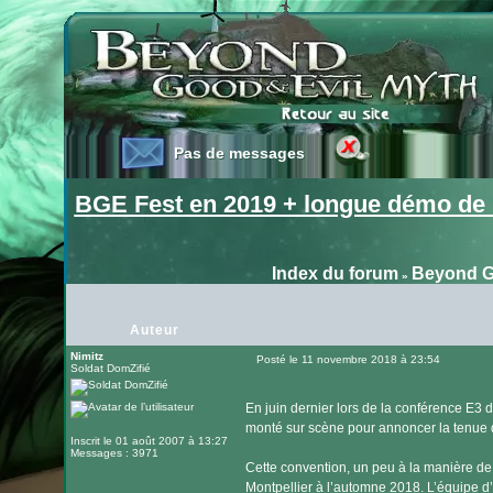
Pas de messages
Pas de messages
BGE Fest en 2019 + longue démo de 
Index du forum
Beyond G
»
Auteur
Nimitz
Posté le 11 novembre 2018 à 23:54
Soldat DomZifié
Message
En juin dernier lors de la conférence E3 
monté sur scène pour annoncer la tenue d
Inscrit le 01 août 2007 à 13:27
Messages : 3971
Cette convention, un peu à la manière de 
Montpellier à l’automne 2018. L’équipe d’Ub