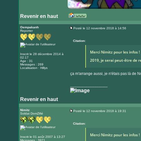
Revenir en haut
Visiter
le
Oempakanh
Posté le 12 novembre 2018 à 14:56
Reporter
Message
site
internet
Citation:
Merci Nimitz pour les infos 
Inscrit le 28 décembre 2014 à
02:17
2019, je serai peut-être de 
Age : 31
Messages : 269
Localisation : Hillys
ça m'arrange aussi, je n'étais pas là de
_________________
Revenir en haut
Nimitz
Posté le 12 novembre 2018 à 19:31
Soldat DomZifié
Message
Citation:
Merci Nimitz pour les infos 
Inscrit le 01 août 2007 à 13:27
Messages : 3971