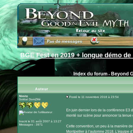
Pas de messages
Pas de messages
BGE Fest en 2019 + longue démo de 
Index du forum
Beyond G
»
Auteur
Nimitz
Posté le 11 novembre 2018 à 23:54
Soldat DomZifié
Message
En juin dernier lors de la conférence E3 
monté sur scène pour annoncer la tenue d
Inscrit le 01 août 2007 à 13:27
Messages : 3971
Cette convention, un peu à la manière de 
Montpellier à l’automne 2018. L’équipe d’Ub