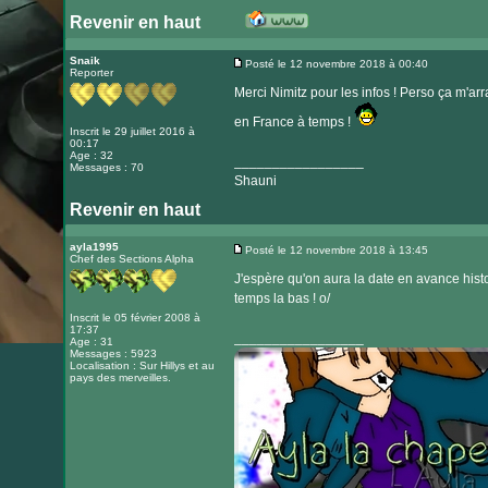
Revenir en haut
Visiter
le
Snaik
Posté le 12 novembre 2018 à 00:40
Reporter
Message
site
Merci Nimitz pour les infos ! Perso ça m'ar
internet
en France à temps !
Inscrit le 29 juillet 2016 à
00:17
Age : 32
_________________
Messages : 70
Shauni
Revenir en haut
ayla1995
Posté le 12 novembre 2018 à 13:45
Chef des Sections Alpha
Message
J'espère qu'on aura la date en avance histo
temps la bas ! o/
Inscrit le 05 février 2008 à
17:37
_________________
Age : 31
Messages : 5923
Localisation : Sur Hillys et au
pays des merveilles.