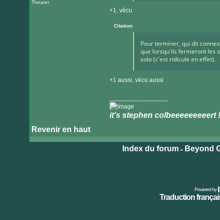
Theater
+1, vécu
Citation:
Pour terminer, qui dit conne
que lorsqu'ils fermeront les
solo (c'est ridicule en effet).
+1 aussi, vécu aussi
_________________
it's stephen colbeeeeeeeeert 
Revenir en haut
Visiter
le
Index du forum
Beyond G
»
site
internet
Powered by
Traduction français