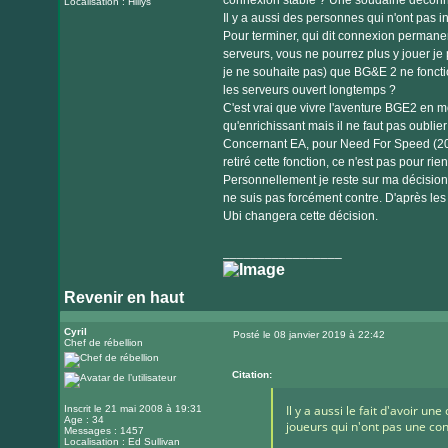
connexion stable ? Une soudaine déconn
Localisation : Hillys
Il y a aussi des personnes qui n'ont pas i
Pour terminer, qui dit connexion permanent
serveurs, vous ne pourrez plus y jouer je 
je ne souhaite pas) que BG&E 2 ne foncti
les serveurs ouvert longtemps ?
C'est vrai que vivre l'aventure BGE2 en m
qu'enrichissant mais il ne faut pas oublier
Concernant EA, pour Need For Speed (2015
retiré cette fonction, ce n'est pas pour rien
Personnellement je reste sur ma décisio
ne suis pas forcément contre. D'après les
Ubi changera cette décision.
_________________
Revenir en haut
Cyril
Posté le 08 janvier 2019 à 22:42
Chef de rébellion
Message
Citation:
Il y a aussi le fait d'avoir un
Inscrit le 21 mai 2008 à 19:31
Age : 34
joueurs qui n'ont pas une co
Messages : 1457
Localisation : Ed Sullivan