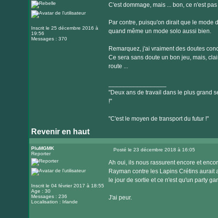
C'est dommage, mais ... bon, ce n'est pas 
Par contre, puisqu'on dirait que le mode de
Inscrit le 25 décembre 2016 à
quand même un mode solo aussi bien.
19:56
Messages : 370
Remarquez, j'ai vraiment des doutes conce
Ce sera sans doute un bon jeu, mais, clai
route ...
_________________
"Deux ans de travail dans le plus grand se
!"
"C'est le moyen de transport du futur !"
Revenir en haut
PluMGMK
Posté le 23 décembre 2018 à 16:05
Reporter
Message
Ah oui, ils nous rassurent encore et enco
Rayman contre les Lapins Crétins aurait 
le jour de sortie et ce n'est qu'un party g
Inscrit le 04 février 2017 à 18:55
Age : 30
Messages : 236
J'ai peur.
Localisation : Irlande
_________________