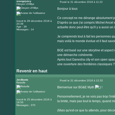
orangejuicy
Posté le 31 décembre 2018 à 11:22
Citoyen d'Hillys
Message
Bonjour à tous
Ce concept ne me dérange absolument pas,
Inscrit le 28 décembre 2018 à
D'après ce que j'ai compris Michel Ancel
20:39
Age : 38
actuelle donc peut-être qu'il y a aussi un 
Messages : 14
Je comprends tout à fait les personnes q
mais voilà le monde évolue et il faut sav
BGE est basé sur une storyline et aspect 
une démarche cohérente.
Après tout Ganesha city et son open space
une ouverture des frontières classiques 
Revenir en haut
Jet-Boots
Posté le 31 décembre 2018 à 12:32
Rebelle
Message
Bienvenue sur BG&E Myth
!
Personnellement, je ne vois pas trop l'in
Inscrit le 25 décembre 2016 à
la limite, mais pas tout le temps, quand m
19:56
Messages : 370
(Mais qu'est-ce que tu attends, pour déc