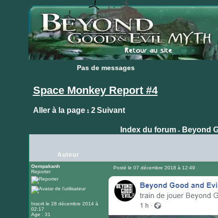
Pas de messages
Pas de messages
Space Monkey Report #4
Aller à la page
2
Suivant
1
Index du forum
Beyond G
»
Auteur
Oempakanh
Posté le 07 décembre 2018 à 12:49
Reporter
Message
Inscrit le 28 décembre 2014 à
02:17
Age : 31