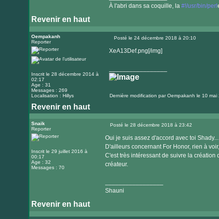
À l'abri dans sa coquille, la
#!/usr/bin/perl
Revenir en haut
Visiter
le
Oempakanh
Posté le 24 décembre 2018 à 20:10
Reporter
Message
site
XeA13Def.png[/img]
internet
_________________
Inscrit le 28 décembre 2014 à
02:17
Age : 31
Messages : 269
Localisation : Hillys
Dernière modification par
Oempakanh
le 10 mai 
Revenir en haut
Snaik
Posté le 28 décembre 2018 à 23:42
Reporter
Message
Oui je suis assez d'accord avec toi Shady...
D'ailleurs concernant For Honor, rien à voir
Inscrit le 29 juillet 2016 à
C'est très intéressant de suivre la création
00:17
Age : 32
créateur.
Messages : 70
_________________
Shauni
Revenir en haut