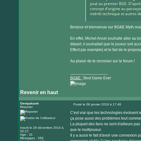
joué au premier BGE. D'après
concept d'origine au paroxysm
intérêt technique et autres d
Bonjour et bienvenue sur BG&E Myth oran
En effet, Michel Ancel souhaite aller au b
départ, il souhaitait que le joueur soi
Effect par exemple) et le fait de le propose
Au plaisir de te recroiser sur le forum !
_________________
BG&E :
Best Game Ever
Revenir en haut
Visiter
le
Oempakanh
Posté le 08 janvier 2019 à 17:48
Reporter
Message
site
C'est vrai que les technologies évoluent 
internet
ça pose aussi des problèmes tout comme 
La plupart des fans ne sont d'ailleurs pas
Inscrit le 28 décembre 2014 à
que le multijoueur.
02:17
Age : 31
Il y a aussi le fait d'avoir une connexion p
Messages : 269