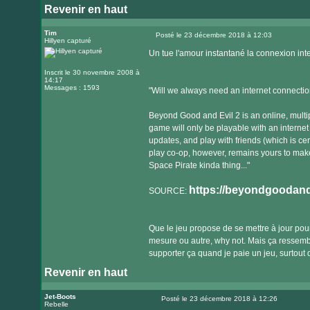
Revenir en haut
Visiter
le
Tim
Posté le 23 décembre 2018 à 12:03
Hillyen capturé
Message
site
Un tue l'amour instantané la connexion i
internet
Inscrit le 30 novembre 2008 à
14:17
Messages : 1593
"Will we always need an internet connectio
Beyond Good and Evil 2 is an online, multi
game will only be playable with an interne
updates, and play with friends (which is cer
play co-op, however, remains yours to make,
Space Pirate kinda thing..."
https://beyondgoodande
SOURCE:
Que le jeu propose de se mettre à jour pour
mesure ou autre, why not. Mais ça ressembl
supporter ça quand je paie un jeu, surtout
Revenir en haut
Jet-Boots
Posté le 23 décembre 2018 à 12:26
Rebelle
Message