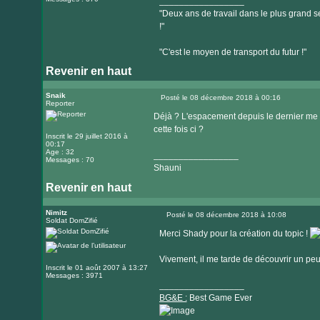
_________________
"Deux ans de travail dans le plus grand se
!"
"C'est le moyen de transport du futur !"
Revenir en haut
Snaik
Posté le 08 décembre 2018 à 00:16
Reporter
Message
Déjà ? L'espacement depuis le dernier me pa
cette fois ci ?
Inscrit le 29 juillet 2016 à
00:17
Age : 32
_________________
Messages : 70
Shauni
Revenir en haut
Nimitz
Posté le 08 décembre 2018 à 10:08
Soldat DomZifié
Message
Merci Shady pour la création du topic !
Vivement, il me tarde de découvrir un pe
Inscrit le 01 août 2007 à 13:27
Messages : 3971
_________________
BG&E :
Best Game Ever