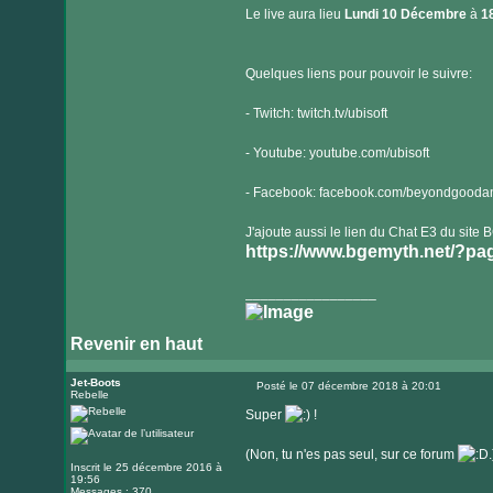
Le live aura lieu
Lundi 10 Décembre
à
1
Quelques liens pour pouvoir le suivre:
- Twitch: twitch.tv/ubisoft
- Youtube: youtube.com/ubisoft
- Facebook: facebook.com/beyondgoodan
J'ajoute aussi le lien du Chat E3 du site
https://www.bgemyth.net/?pag
_________________
Revenir en haut
Jet-Boots
Posté le 07 décembre 2018 à 20:01
Rebelle
Message
Super
!
(Non, tu n'es pas seul, sur ce forum
.
Inscrit le 25 décembre 2016 à
19:56
Messages : 370