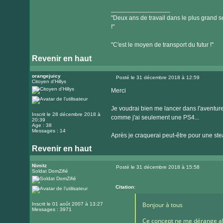
_________________
"Deux ans de travail dans le plus grand se
!"
"C'est le moyen de transport du futur !"
Revenir en haut
orangejuicy
Posté le 31 décembre 2018 à 12:59
Citoyen d'Hillys
Message
Merci
Je voudrai bien me lancer dans l'aventur
Inscrit le 28 décembre 2018 à
comme j'ai seulement une PS4...
20:39
Age : 38
Messages : 14
Après je craquerai peut-être pour une st
Revenir en haut
Nimitz
Posté le 31 décembre 2018 à 15:58
Soldat DomZifié
Message
Citation:
Bonjour à tous
Inscrit le 01 août 2007 à 13:27
Messages : 3971
Ce concept ne me dérange abs