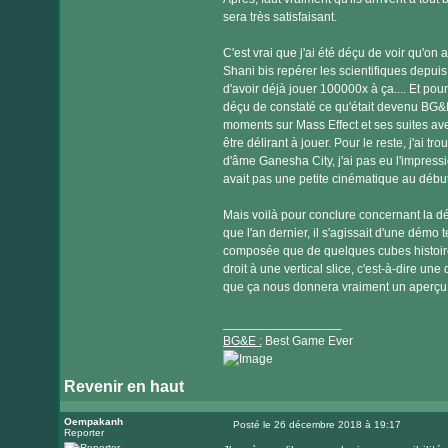
sera très satisfaisant.
C'est vrai que j'ai été déçu de voir qu'on 
Shani bis repérer les scientifiques depuis 
d'avoir déjà jouer 100000x à ça.... Et pou
déçu de constaté ce qu'était devenu BG&E
moments sur Mass Effect et ses suites ave
être délirant à jouer. Pour le reste, j'ai t
d'âme Ganesha City, j'ai pas eu l'impression
avait pas une petite cinématique au début
Mais voilà pour conclure concernant la dé
que l'an dernier, il s'agissait d'une démo
composée que de quelques cubes histoire 
droit à une vertical slice, c'est-à-dire 
que ça nous donnera vraiment un aperçu d
_________________
BG&E :
Best Game Ever
Revenir en haut
Visiter
le
Oempakanh
Posté le 26 décembre 2018 à 19:17
Reporter
Message
site