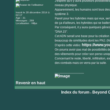
J'espère qu'il y aura plusieurs possibil
internet
niveau physique.
Apparemment, les humains sont tous des 
Inscrit le 28 décembre 2014 à
système 3.
02:17
Age : 31
Pareil pour les hybrides mais qui eux, se
Messages : 269
de ça d'ailleurs, les hybrides qui se batt
Localisation : Hillys
Par conséquent, il y aura quelques gêne
"DNA 15".
Cet ADN serait une base pour la création
beaucoup de similitudes dont les PNJ. (Nou
https://www.y
D'après cette vidéo:
On pourra avoir pas mal de possibilités de
des vêtements pour créer son perso uniqu
Concernant le reste, liberté, infiltration, 
des combats mais on verra par la suite.
_________________
Revenir en haut
Index du forum
Beyond G
»