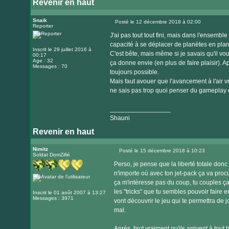
Revenir en haut
Visiter
le
Snaik
Posté le 12 décembre 2018 à 02:00
Reporter
Message
site
J'ai pas tout tout fini, mais dans l'ensemble
internet
capacité à se déplacer de planètes en pla
Inscrit le 29 juillet 2016 à
C'est bête, mais même si je savais qu'il vou
00:17
Age : 32
ça donne envie (en plus de faire plaisir). Apr
Messages : 70
toujours possible.
Mais faut avouer que l'avancement à l'air 
ne sais pas trop quoi penser du gameplay ép
_________________
Shauni
Revenir en haut
Nimitz
Posté le 15 décembre 2018 à 10:23
Soldat DomZifié
Message
Perso, je pense que la liberté totale donc 
n'importe où avec ton jet-pack ça va proc
ça m'intéresse pas du coup, tu couples ça à
les "tricks" que tu sembles pouvoir faire 
Inscrit le 01 août 2007 à 13:27
Messages : 3971
vont découvrir le jeu qui te permettra de 
mal.
Après, faut vraiment qu'ils arrivent à tout