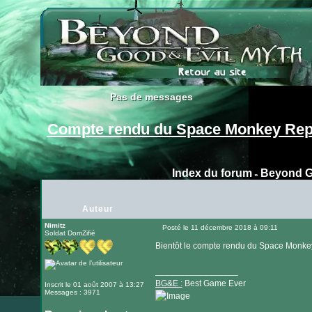
Pas de messages
Pas de messages
Compte rendu du Space Monkey Rep
Index du forum
Beyond G
»
Auteur
Nimitz
Posté le 11 décembre 2018 à 09:11
Soldat DomZifié
Message
Bientôt le compte rendu du Space Monkey
_________________
BG&E :
Best Game Ever
Inscrit le 01 août 2007 à 13:27
Messages : 3971