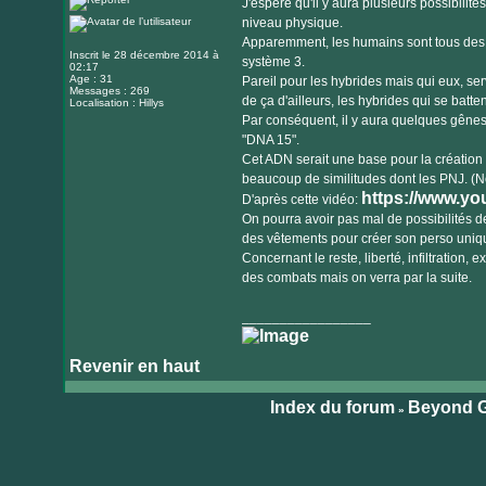
J'espère qu'il y aura plusieurs possibil
internet
niveau physique.
Apparemment, les humains sont tous des 
Inscrit le 28 décembre 2014 à
système 3.
02:17
Age : 31
Pareil pour les hybrides mais qui eux, se
Messages : 269
de ça d'ailleurs, les hybrides qui se batt
Localisation : Hillys
Par conséquent, il y aura quelques gêne
"DNA 15".
Cet ADN serait une base pour la création
beaucoup de similitudes dont les PNJ. (Nou
https://www.y
D'après cette vidéo:
On pourra avoir pas mal de possibilités de
des vêtements pour créer son perso uniqu
Concernant le reste, liberté, infiltration, 
des combats mais on verra par la suite.
_________________
Revenir en haut
Index du forum
Beyond G
»