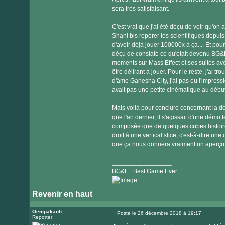
sera très satisfaisant.
C'est vrai que j'ai été déçu de voir qu'on 
Shani bis repérer les scientifiques depuis 
d'avoir déjà jouer 100000x à ça.... Et pou
déçu de constaté ce qu'était devenu BG&E
moments sur Mass Effect et ses suites ave
être délirant à jouer. Pour le reste, j'ai t
d'âme Ganesha City, j'ai pas eu l'impression
avait pas une petite cinématique au début
Mais voilà pour conclure concernant la dé
que l'an dernier, il s'agissait d'une démo
composée que de quelques cubes histoire 
droit à une vertical slice, c'est-à-dire 
que ça nous donnera vraiment un aperçu d
_________________
BG&E :
Best Game Ever
Revenir en haut
Visiter
le
Oempakanh
Posté le 26 décembre 2018 à 19:17
Reporter
Message
site