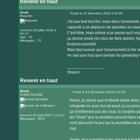
Revenir en haut
Visiter
le
Snaik
Posté le 12 décembre 2018 à 02:00
Reporter
Message
site
J'ai pas tout tout fini, mais dans l'ensemble
internet
capacité à se déplacer de planètes en pla
Inscrit le 29 juillet 2016 à
C'est bête, mais même si je savais qu'il vou
00:17
Age : 32
ça donne envie (en plus de faire plaisir). Apr
Messages : 70
toujours possible.
Mais faut avouer que l'avancement à l'air 
ne sais pas trop quoi penser du gameplay ép
_________________
Shauni
Revenir en haut
Nimitz
Posté le 15 décembre 2018 à 10:23
Soldat DomZifié
Message
Perso, je pense que la liberté totale donc 
n'importe où avec ton jet-pack ça va proc
ça m'intéresse pas du coup, tu couples ça à
Inscrit le 01 août 2007 à 13:27
les "tricks" que tu sembles pouvoir faire 
Messages : 3971
vont découvrir le jeu qui te permettra de 
mal.
Après, faut vraiment qu'ils arrivent à tout