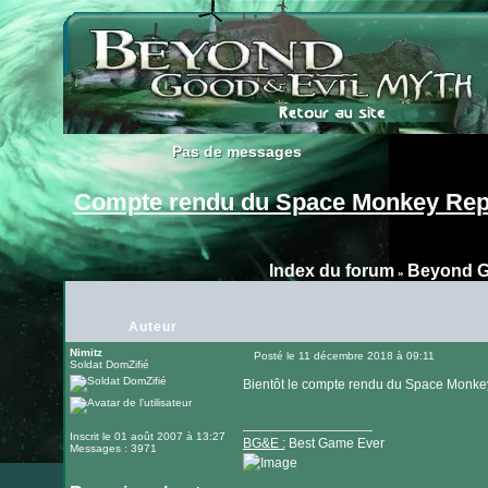
Pas de messages
Pas de messages
Compte rendu du Space Monkey Rep
Index du forum
Beyond G
»
Auteur
Nimitz
Posté le 11 décembre 2018 à 09:11
Soldat DomZifié
Message
Bientôt le compte rendu du Space Monkey
_________________
Inscrit le 01 août 2007 à 13:27
BG&E :
Best Game Ever
Messages : 3971