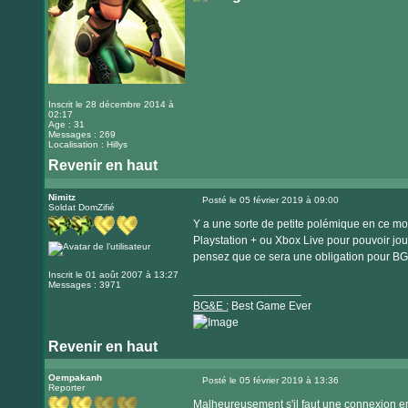
Inscrit le 28 décembre 2014 à
02:17
Age : 31
Messages : 269
Localisation : Hillys
Revenir en haut
Nimitz
Posté le 05 février 2019 à 09:00
Soldat DomZifié
Message
Y a une sorte de petite polémique en ce mo
Playstation + ou Xbox Live pour pouvoir jou
pensez que ce sera une obligation pour BG&
Inscrit le 01 août 2007 à 13:27
Messages : 3971
_________________
BG&E :
Best Game Ever
Revenir en haut
Visiter
le
Oempakanh
Posté le 05 février 2019 à 13:36
Reporter
Message
site
Malheureusement s'il faut une connexion en 