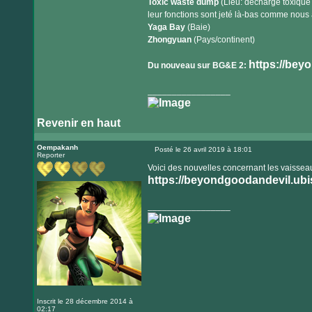
Toxic waste dump
(Lieu: décharge toxique
leur fonctions sont jeté là-bas comme nous 
Yaga Bay
(Baie)
Zhongyuan
(Pays/continent)
https://bey
Du nouveau sur BG&E 2:
_________________
Revenir en haut
Oempakanh
Posté le 26 avril 2019 à 18:01
Reporter
Message
Voici des nouvelles concernant les vaisseau
https://beyondgoodandevil.ubiso
_________________
Inscrit le 28 décembre 2014 à
02:17