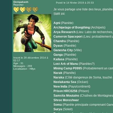
Oempakanh
Posté le 14 février 2019 à 20:33
Reporter
Message
Je vous partage une liste des lieux, planète
SMR #4:
Agni
(Planète)
Archipelago of Bongthing
(Archipels)
Arya Research
(Lieu: Labo de recherches, 
Cameron Spaceport
(Lieu: probablement u
Chandra
(Planète)
Dyaus
(Planète)
Ganesha City
(Ville)
Ganga
(Planète)
Inscrit le 28 décembre 2014 à
Kailasa
(Planète)
02:17
Age : 31
Lost Ark of Manu
(Planètes?)
Messages : 269
Mining Camp P0995
(Probablement un camp
Localisation : Hillys
Narak
(Planète)
Naraka
(Côté dangereux de Soma, touché p
Neelakanta Sea
(Océan)
New India
(Pays/continent)
Prison HRC0256
(Prison)
Samsita Moutains
(Chaînes de Montagnes
Shree Moreshwar
Soma
(Planète principale comprenant Ganes
Surya
(Soleil)