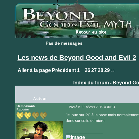
Pas de messages
Pas de messages
Les news de Beyond Good and Evil 2
Aller à la page
Précédent
1
26
27
28
29
…
30
Index du forum
Beyond Goo
»
Auteur
Oempakanh
Posté le 02 février 2019 à 00:04
Reporter
Message
Je joue sur PC à la base mais normalement j
donc sur cette dernière.
_________________