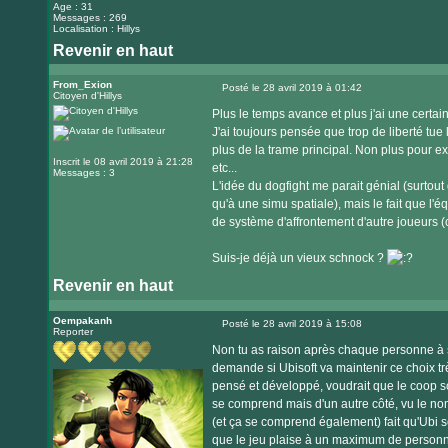
Age : 31
Messages : 269
Localisation : Hillys
Revenir en haut
From_Exion
Posté le 28 avril 2019 à 01:42
Citoyen d'Hillys
Message
Plus le temps avance et plus j'ai une certa
J'ai toujours pensée que trop de liberté tue 
plus de la trame principal. Non plus pour expl
Inscrit le 08 avril 2019 à 21:28
etc...
Messages : 3
L'idée du dogfight me parait génial (surtout 
qu'à une simu spatiale), mais le fait que l'éq
de système d'affrontement d'autre joueurs (
Suis-je déjà un vieux schnock ?
Revenir en haut
Oempakanh
Posté le 28 avril 2019 à 15:08
Reporter
Message
Non tu as raison après chaque personne à so
demande si Ubisoft va maintenir ce choix trè
pensé et développé, voudrait que le coop so
se comprend mais d'un autre côté, vu le no
(et ça se comprend également) fait qu'Ubi se
que le jeu plaise à un maximum de personne