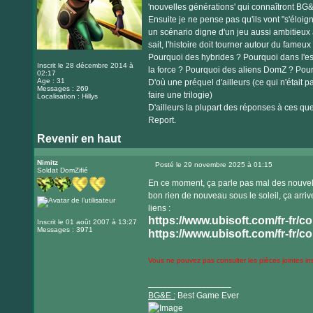
'nouvelles générations' qui connaîtront BG
Ensuite je ne pense pas qu'ils vont "s'éloig
un scénario digne d'un jeu aussi ambitieu
sait, l'histoire doit tourner autour du fameux 
Pourquoi des hybrides ? Pourquoi dans l'e
Inscrit le 28 décembre 2014 à
la force ? Pourquoi des aliens DomZ ? Pourq
02:17
Age : 31
D'où une préquel d'ailleurs (ce qui n'était 
Messages : 269
faire une trilogie)
Localisation : Hillys
D'ailleurs la plupart des réponses à ces q
Report.
Revenir en haut
Nimitz
Posté le 29 novembre 2025 à 01:15
Soldat DomZifié
Message
En ce moment, ça parle pas mal des nouvell
bon rien de nouveau sous le soleil, ça arri
liens :
https://www.ubisoft.com/fr-fr/co
Inscrit le 01 août 2007 à 13:27
Messages : 3971
https://www.ubisoft.com/fr-fr/co
Vous ne pouvez pas consulter les pièces jointes i
_________________
BG&E :
Best Game Ever