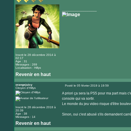
internet
_________________
Inscrit le 28 décembre 2014 à
02:17
Age : 31
Messages : 269
Localisation : Hillys
Revenir en haut
orangejuicy
Posté le 05 février 2019 à 19:59
Citoyen d'Hillys
Message
A priori ça sera la PS5 pour ma part mais c'e
console qui va sortir.
Le monde du jeu video risque d'être bouleve
Inscrit le 28 décembre 2018 à
20:39
Age : 38
Sinon, oui c'est abusé s'ils demandent car
Messages : 14
Revenir en haut